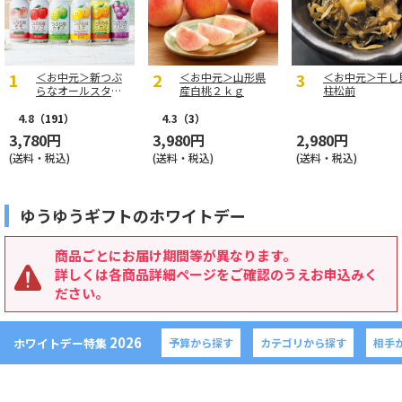
＜お中元＞新つぶ
＜お中元＞山形県
＜お中元＞干し
らなオールスター
産白桃２ｋｇ
柱松前
ズ
4.8
（191）
4.3
（3）
3,780円
3,980円
2,980円
(送料・税込)
(送料・税込)
(送料・税込)
ゆうゆうギフトのホワイトデー
商品ごとにお届け期間等が異なります。
詳しくは各商品詳細ページをご確認のうえお申込みく
ださい。
2026
ホワイトデー特集
予算から探す
カテゴリから探す
相手