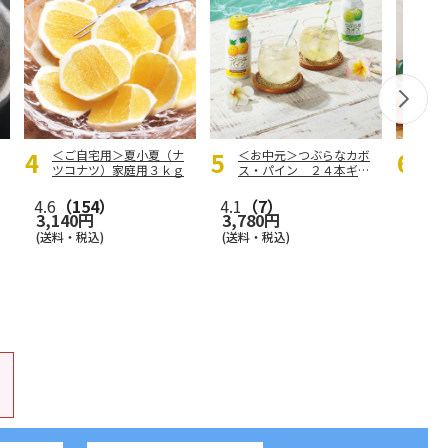
＜ご自宅用＞夏小夏（ナ
＜お中元＞つぶらなカボ
＜お
ツコナツ）家庭用３ｋｇ
ス・パイン ２４本ギフ
琳窕
ト
ト
4.6
（154）
4.1
（7）
5.0
（
3,140円
3,780円
3,99
(送料・税込)
(送料・税込)
(送料・