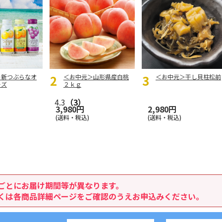
＞新つぶらなオ
＜お中元＞山形県産白桃
＜お中元＞干し貝柱松前
ーズ
２ｋｇ
）
4.3
（3）
3,980円
2,980円
(送料・税込)
(送料・税込)
ごとにお届け期間等が異なります。
くは各商品詳細ページをご確認のうえお申込みください。