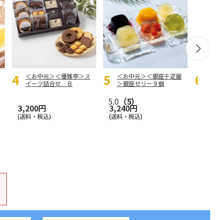
＜お中元＞＜優雅亭＞ス
＜お中元＞＜銀座千疋屋
＜お
イーツ詰合せ Ｂ
＞銀座ゼリー９個
イン
5.0
（5）
5.0
（
3,200円
3,240円
3,25
(送料・税込)
(送料・税込)
(送料・