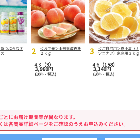
＞新つぶらなオ
＜お中元＞山形県産白桃
＜ご自宅用＞夏小夏（ナ
ーズ
２ｋｇ
ツコナツ）家庭用３ｋｇ
）
4.3
（3）
4.6
（158）
3,980円
3,140円
(送料・税込)
(送料・税込)
ごとにお届け期間等が異なります。
くは各商品詳細ページをご確認のうえお申込みください。