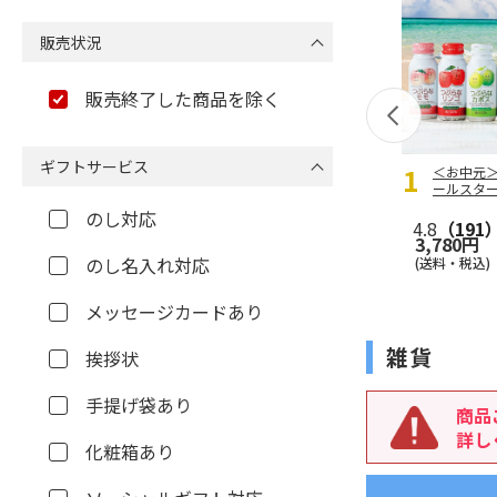
販売状況
販売終了した商品を除く
ギフトサービス
＜お中元
ールスタ
のし対応
4.8
（191
3,780円
のし名入れ対応
(送料・税込)
メッセージカードあり
雑貨
挨拶状
手提げ袋あり
商品
詳し
化粧箱あり