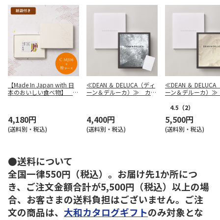
【Made In Japan with 日
≪DEAN ＆ DELUCA（ディ
≪DEAN ＆ DELUC
本のおいしい食べ物】 カ
ーン＆デルーカ）≫ カタ
ーン＆デルーカ）≫
ードカタログギフト C M
ログギフト (ブックタイ
ログギフト (ブッ
J06＋橙（だいだい）
プ) CHARCOAL（チャコ
プ) IVORY（アイ
4.5
（2）
ール）
ー）
4,180円
4,400円
5,500円
(送料別・税込)
(送料別・税込)
(送料別・税込)
●送料について
全国一律550円（税込）。お届け先1か所につ
き、ご注文金額合計が5,500円（税込）以上の場
合、お客さまの送料負担はございません。ご注
文の商品は、
大和カタログギフト
のみ対象とな