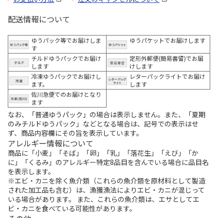
配送情報について
ゆうパック等でお届けしま
ゆうパケットでお届けします
す
チルドゆうパックでお届け
定形外郵便(簡易書留)でお届
します
けします
冷凍ゆうパックでお届けし
レターパックライトでお届け
ます。
します
佐川急便でのお届けとなり
ます
なお、「普通ゆうパック」の場合は表示しません。また、「夏期
のみチルドゆうパック」などとなる場合は、記号での表示はせ
ず、商品内容欄にその旨を表示しています。
アレルギー情報について
商品に「小麦」「そば」「卵」「乳」「落花生」「えび」「か
に」「くるみ」のアレルギー特定8品目を含んでいる場合に品目名
を表示します。
※エビ・カニを除く魚介類（これらの魚介類を原材料として製造
された加工品も含む）は、漁獲漁法によりエビ・カニが混じって
いる場合があります。 また、これらの魚介類は、エサとしてエ
ビ・カニを食べている可能性があります。