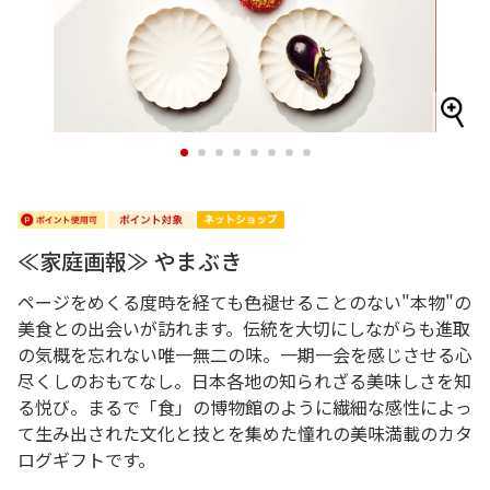
1
2
3
4
5
6
7
8
≪家庭画報≫ やまぶき
ページをめくる度時を経ても色褪せることのない"本物"の
美食との出会いが訪れます。伝統を大切にしながらも進取
の気概を忘れない唯一無二の味。一期一会を感じさせる心
尽くしのおもてなし。日本各地の知られざる美味しさを知
る悦び。まるで「食」の博物館のように繊細な感性によっ
て生み出された文化と技とを集めた憧れの美味満載のカタ
ログギフトです。