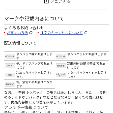
シェアする
マークや記載内容について
よくあるお問い合わせ
お支払い方法
注文のキャンセルについて
配送情報について
ゆうパック等でお届けしま
ゆうパケットでお届けします
す
チルドゆうパックでお届け
定形外郵便(簡易書留)でお届
します
けします
冷凍ゆうパックでお届けし
レターパックライトでお届け
ます。
します
佐川急便でのお届けとなり
ます
なお、「普通ゆうパック」の場合は表示しません。また、「夏期
のみチルドゆうパック」などとなる場合は、記号での表示はせ
ず、商品内容欄にその旨を表示しています。
アレルギー情報について
商品に「小麦」「そば」「卵」「乳」「落花生」「えび」「か