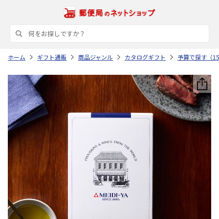
ホーム
ギフト通販
商品ジャンル
カタログギフト
予算で探す（15,