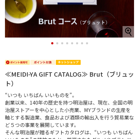
1
2
3
4
5
6
7
8
≪MEIDI-YA GIFT CATALOG≫ Brut（ブリュッ
ト）
“いつも いちばん いいものを”。
創業以来、140年の歴史を持つ明治屋は、現在、全国の明
治屋ストアーを中心とした小売業、MYブランドの生産を
軸とする製造業、食品および酒類の輸出入を行う貿易業な
ど５つの事業を展開しています。
そんな明治屋が贈るギフトカタログは、“いつも いちばん