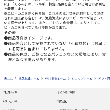
に」「くるみ」のアレルギー特定8品目を含んでいる場合に品目名
を表示します。
※エビ・カニを除く魚介類（これらの魚介類を原材料として製造
された加工品も含む）は、漁獲漁法によりエビ・カニが混じって
いる場合があります。 また、これらの魚介類は、エサとしてエ
ビ・カニを食べている可能性があります。
その他
商品写真はイメージです。
商品内容として記載されていない「小道具類」はお届け
する商品に含まれておりません。
商品の色は、ご覧になるパソコンなどの環境により、実
際と異なる場合があります。
ホーム
ギフト通販
商品ジャンル
カタログギフト
MEIDI-YA（明
ホーム
WEB特集
ホーム
非食品
ショップ一覧
選べるカタログギフト
ホーム
株式会社大
ギフト通
ご利用ガイド
よくあるご質問
お問い合わせ
利用規約