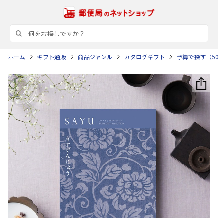
ホーム
ギフト通販
商品ジャンル
カタログギフト
予算で探す（50