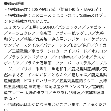
●商品詳細
・掲載商品数：128P/約175点（雑貨140点・食品35点）
・掲載商品例：このコースには以下のような商品及びブラ
ンドが掲載されています。
ユミ カツラ／工房HOSONO／バジェックス／ファゴット
／ネージュクレア／柳宗理／ツヴィーゼル グラス／九谷
和グラス／萩焼／九谷焼／磨き屋シンジケート／ケヴンハ
ウンディースタイル／パナソニック／DBK／象印／タイガ
ー／三菱電機／京セラ／シロカ／ツインバード／オムロン
／ブラックアンドデッカー／nishikawa／カシオ／ラスカ
ボヘミア／プラチナ万年筆／ファーバーカステル／リプル
ーグル／ブリオ／米沢牛／黒毛和牛／鹿児島県産黒豚／天
然本まぐろ／ずわいがに／とらふぐ／鱧しゃぶ／鹿児島県
産鰻蒲焼／ビストロハリーズ／五島列島産釣りクエ／長崎
県五島列島産 車海老／静岡県産クラウンメロン／宮崎県
産マンゴー 太陽のタマゴ／天然あわび料理／伊勢料理海
老 など
※掲載商品は変更になる場合がございます。ご了承くださ
い。