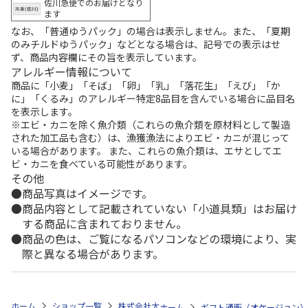
佐川急便でのお届けとなり
ます
なお、「普通ゆうパック」の場合は表示しません。また、「夏期
のみチルドゆうパック」などとなる場合は、記号での表示はせ
ず、商品内容欄にその旨を表示しています。
アレルギー情報について
商品に「小麦」「そば」「卵」「乳」「落花生」「えび」「か
に」「くるみ」のアレルギー特定8品目を含んでいる場合に品目名
を表示します。
※エビ・カニを除く魚介類（これらの魚介類を原材料として製造
された加工品も含む）は、漁獲漁法によりエビ・カニが混じって
いる場合があります。 また、これらの魚介類は、エサとしてエ
ビ・カニを食べている可能性があります。
その他
商品写真はイメージです。
商品内容として記載されていない「小道具類」はお届け
する商品に含まれておりません。
商品の色は、ご覧になるパソコンなどの環境により、実
際と異なる場合があります。
ホーム
ショップ一覧
株式会社大和
≪SAYU≫ うすぐんじょう
ホーム
ギフト通販（オケージョン）