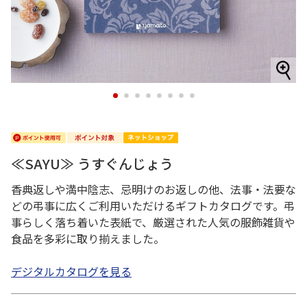
1
2
3
4
5
6
7
8
≪SAYU≫ うすぐんじょう
香典返しや満中陰志、忌明けのお返しの他、法事・法要な
どの弔事に広くご利用いただけるギフトカタログです。弔
事らしく落ち着いた表紙で、厳選された人気の服飾雑貨や
食品を多彩に取り揃えました。
デジタルカタログを見る