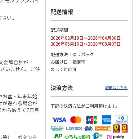
 ／モンブランパイ
配送情報
ださい。
のニッ
TIMEBook(R)
【とっておきのニッ
≪Mistral(ミストラ
配送期間
 カタ
Premium Luxury
ポンを贈る】 カタ
ル)≫ カードカタ
2026年02月19日～2026年04月30日
詩（う
Sp
…
ログギフト 弥（あ
ログギフト ソ
…
5.0
（1）
まね
…
2026年05月16日～2028年08月07日
108,900円
5,390円
3,080円
配送方法
ゆうパック
)
(送料別・税込)
(送料別・税込)
(送料別・税込)
注文金額合計が
お届け日
指定可
ございません。ご注
のし
対応可
。
決済方法
詳細はこちら
やお盆・年末年始
けが遅れる場合が
下記の決済方法がご利用頂けます。
日から数えて7日目
し等）」ボタンを