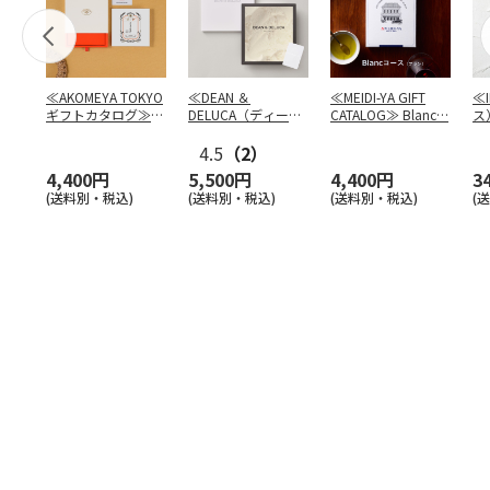
≪AKOMEYA TOKYO
≪DEAN ＆
≪MEIDI-YA GIFT
≪
ギフトカタログ≫
DELUCA（ディーン
CATALOG≫ Blanc
…
ス
だいち
＆デルーカ）≫ カ
フ
タ
4.5
…
（2）
4,400円
5,500円
4,400円
3
(送料別・税込)
(送料別・税込)
(送料別・税込)
(