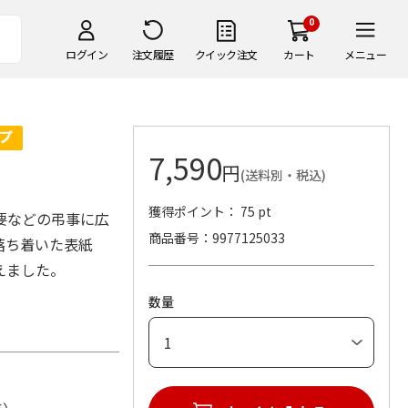
0
ログイン
注文履歴
クイック注文
カート
メニュー
7,590
円
(送料別・税込)
獲得ポイント： 75 pt
要などの弔事に広
商品番号
9977125033
落ち着いた表紙
えました。
数量