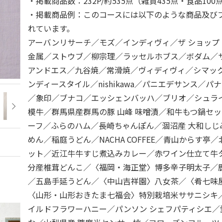
・掲載商品数：232P/約535点（雑貨435点・食品100
・掲載商品例：このコースには以下のような商品及び
れています。
アーバンリサーチ／モズ／インディヴィ／ザ ショップ
金属／ストウブ／柳宗理／ラッセルホブス／ボダム／
アンドエス／九谷焼／常滑焼／ヴィディヴィ／シマッ
ンディースタイル／nishikawa／パニエデサンス／
／象印／ブナコ／エッシェンバッハ／ブリオ／シュラ
模牛／群馬県産群馬の豚 山峰 味噌漬／和牛もつ鍋セ
ーフ／ふらのハム／長崎ちゃんぽん／涸沼産 大和しじ
めん／稲庭うどん／NACHA COFFEE／青山からす亭
ット／近江牛牛すじ煮込みカレー／赤ワイン仕立て牛
分産椎茸どんこ／〈福岡・海正堂〉博多辛子明太子／鹿
／五島手延うどん／〈中山吉祥園〉八女茶／〈肴七味
〈山形・山形おきたま七福会〉特別栽培米ササニシキ
イルドフラワーハニー／パンソン シェフパティシエ／