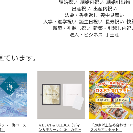
結婚祝い
結婚内祝い
結婚引出物
出産祝い
出産内祝い
法要・香典返し
喪中見舞い
入学・進学祝い
誕生日祝い
長寿祝い
快
新築・引越し祝い
新築・引越し内祝
法人・ビジネス
手土産
見ています。
ギフト 海コース
≪DEAN ＆ DELUCA（ディー
「20点以上詰め合わせ！
用】
ン＆デルーカ）≫ カタ
…
スおたすけセット」