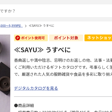
000～9,999円）
≪SAYU≫ うすべに
≪SAYU≫ うすべに
香典返しや満中陰志、忌明けのお返しの他、法事・法
くご利用いただけるギフトカタログです。弔事らしく
で、厳選された人気の服飾雑貨や食品を多彩に取り揃
デジタルカタログを見る
●商品詳細