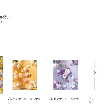
気祝い
い
ロ
プレゼンテージ カルテッ
プレゼンテージ ビオラ
プレゼンテ
ト
ン