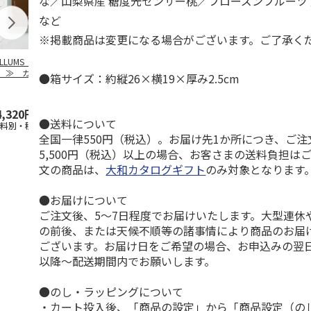
な／山梨県産 糖度光センサー桃／フローズンフルーツ
など
※掲載商品は変更になる場合がございます。ご了承く
ILLUMS（イルム
【とっておきのニッ
TIMEBook(R)
【とっておき
）≫ カタログギ
ポンを贈る】 カタ
Premium Premium
ポンを贈る】
●箱サイズ：約縦26×横19×厚み2.5cm
ト ロイヤル
ログギフト 栄（さ
S
…
ログギフト 
かえ
…
た）
4,320円
4,290円
60,500円
6,490円
●送料について
送料別・税込)
(送料別・税込)
(送料別・税込)
(送料別・税込
全国一律550円（税込）。お届け先1か所につき、ご
5,500円（税込）以上の場合、お客さまの送料負担は
文の商品は、
大和カタログギフト
のみ対象となります
●お届けについて
ご注文後、5～7日程度でお届けいたします。大型連休
の前後、または天候不順等の諸事情により商品のお届
ございます。お届け日をご希望の場合、お申込みの翌
以降～配送期間内でお願いします。
●のし・ラッピングについて
・カート投入後、「商品の設定」から「商品設定（の