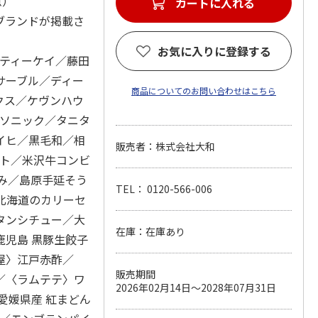
点）
カートに入れる
ブランドが掲載さ
お気に入りに登録する
 ティーケイ／藤田
サーブル／ディー
商品についてのお問い合わせはこちら
クス／ケヴンハウ
パナソニック／タニタ
イヒ／黒毛和／相
販売者：株式会社大和
ット／米沢牛コンビ
み／島原手延そう
TEL： 0120-566-006
／北海道のカリーセ
タンシチュー／大
在庫：在庫あり
児島 黒豚生餃子
屋〉江戸赤酢／
販売期間
／〈ラムテテ〉ワ
2026年02月14日～2028年07月31日
愛媛県産 紅まどん