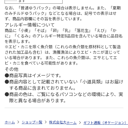
ます
なお、「普通ゆうパック」の場合は表示しません。また、「夏期
のみチルドゆうパック」などとなる場合は、記号での表示はせ
ず、商品内容欄にその旨を表示しています。
アレルギー情報について
商品に「小麦」「そば」「卵」「乳」「落花生」「えび」「か
に」「くるみ」のアレルギー特定8品目を含んでいる場合に品目名
を表示します。
※エビ・カニを除く魚介類（これらの魚介類を原材料として製造
された加工品も含む）は、漁獲漁法によりエビ・カニが混じって
いる場合があります。 また、これらの魚介類は、エサとしてエ
ビ・カニを食べている可能性があります。
その他
商品写真はイメージです。
商品内容として記載されていない「小道具類」はお届け
する商品に含まれておりません。
商品の色は、ご覧になるパソコンなどの環境により、実
際と異なる場合があります。
ホーム
ショップ一覧
株式会社大和
≪SAYU≫ うすくも
ホーム
ギフト通販（オケージョン）