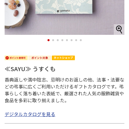
1
2
3
4
5
6
7
8
≪SAYU≫ うすくも
香典返しや満中陰志、忌明けのお返しの他、法事・法要な
どの弔事に広くご利用いただけるギフトカタログです。弔
事らしく落ち着いた表紙で、厳選された人気の服飾雑貨や
食品を多彩に取り揃えました。
デジタルカタログを見る