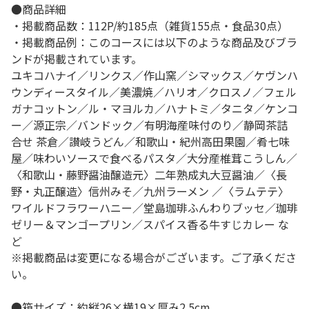
●商品詳細
・掲載商品数：112P/約185点（雑貨155点・食品30点）
・掲載商品例：このコースには以下のような商品及びブラ
ンドが掲載されています。
ユキコハナイ／リンクス／作山窯／シマックス／ケヴンハ
ウンディースタイル／美濃焼／ハリオ／クロスノ／フェル
ガナコットン／ル・マヨルカ／ハナトミ／タニタ／ケンコ
ー／源正宗／バンドック／有明海産味付のり／静岡茶詰
合せ 茶倉／讃岐うどん／和歌山・紀州高田果園／肴七味
屋／味わいソースで食べるパスタ／大分産椎茸こうしん／
〈和歌山・藤野醤油醸造元〉二年熟成丸大豆醤油／〈長
野・丸正醸造〉信州みそ／九州ラーメン ／〈ラムテテ〉
ワイルドフラワーハニー／堂島珈琲ふんわりブッセ／珈琲
ゼリー＆マンゴープリン／スパイス香る牛すじカレー な
ど
※掲載商品は変更になる場合がございます。ご了承くださ
い。
●箱サイズ：約縦26×横19×厚み2.5cm