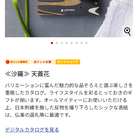
1
2
3
4
5
6
7
8
≪沙羅≫ 天蓋花
バリエーションに富んだ魅力的な品ぞろえと選ぶ楽しさを
重視したカタログ。ライフスタイルを彩るとっておきのギ
フトが揃います。オールマイティーにお使いいただける
上、日本刺繍を施した反物を撮り下ろしたシックな表紙
は、仏事の返礼等に最適です。
デジタルカタログを見る