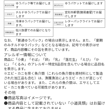
ゆうパック等でお届けしま
ゆうパケットでお届けします
す
チルドゆうパックでお届け
定形外郵便(簡易書留)でお届
します
けします
冷凍ゆうパックでお届けし
レターパックライトでお届け
ます。
します
佐川急便でのお届けとなり
ます
なお、「普通ゆうパック」の場合は表示しません。また、「夏期
のみチルドゆうパック」などとなる場合は、記号での表示はせ
ず、商品内容欄にその旨を表示しています。
アレルギー情報について
商品に「小麦」「そば」「卵」「乳」「落花生」「えび」「か
に」「くるみ」のアレルギー特定8品目を含んでいる場合に品目名
を表示します。
※エビ・カニを除く魚介類（これらの魚介類を原材料として製造
された加工品も含む）は、漁獲漁法によりエビ・カニが混じって
いる場合があります。 また、これらの魚介類は、エサとしてエ
ビ・カニを食べている可能性があります。
その他
商品写真はイメージです。
商品内容として記載されていない「小道具類」はお届け
する商品に含まれておりません。