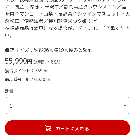
ぐ／国産 うなぎ／米沢牛／静岡県産クラウンメロン／宮
崎県産マンゴー／山梨・長野県産シャインマスカット／天
然松茸／伊勢海老／特別栽培米つや姫 など
※掲載商品は変更になる場合がございます。ご了承くださ
い。
●箱サイズ：約縦26×横19×厚み2.5cm
55,990
円
(送料別・税込)
獲得ポイント： 559 pt
商品番号
9977125025
数量
1
カートに入れる