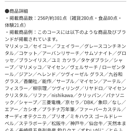
●商品詳細
・掲載商品数：256P/約381点（雑貨280点・食品80点・
体験21点）
・掲載商品例：このコースには以下のような商品及びブラ
ンドが掲載されています。
マリメッコ／セイコー／フェイラー／グレースコンチネン
タル／コケット／アーバンリサーチ／サムソナイト／グロ
ッセ／ブランイリス／ユミ カツラ／タケダブラシ／シャ
ープ／マリメッコ／マイセン／ヴェルサーチ / ローゼンタ
ール／ジアン／ヘレンド／ツヴィーゼル グラス／九谷和
グラス／香蘭社／能作／サーブル／マイセン／アーテル／
フィスラー／柳宗理／ツヴィリング／リヤドロ／マイセン
クリスタル／リファ／nishikawa／クリッパン／パナソニ
ック／シャープ／三菱電機／京セラ／DBK／象印／なし／
エアー／カシオ／プラチナ万年筆／ファーバーカステル／
オーディオテクニカ／ブリオ／ミキハウス ゴールドレー
ベル／ステラボーテ／松阪牛／神戸牛／仙台牛／天然本ま
ぐろ／長崎県五島列島産 釣りクエ／ずわいがに／とらふ