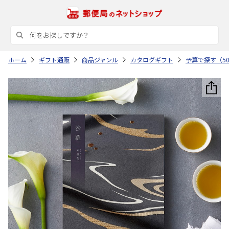
ホーム
ギフト通販
商品ジャンル
カタログギフト
予算で探す（50