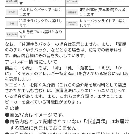
す
チルドゆうパックでお届け
定形外郵便(簡易書留)でお届
します
けします
冷凍ゆうパックでお届けし
レターパックライトでお届け
ます。
します
佐川急便でのお届けとなり
ます
なお、「普通ゆうパック」の場合は表示しません。また、「夏期
のみチルドゆうパック」などとなる場合は、記号での表示はせ
ず、商品内容欄にその旨を表示しています。
アレルギー情報について
商品に「小麦」「そば」「卵」「乳」「落花生」「えび」「か
に」「くるみ」のアレルギー特定8品目を含んでいる場合に品目名
を表示します。
※エビ・カニを除く魚介類（これらの魚介類を原材料として製造
された加工品も含む）は、漁獲漁法によりエビ・カニが混じって
いる場合があります。 また、これらの魚介類は、エサとしてエ
ビ・カニを食べている可能性があります。
その他
商品写真はイメージです。
商品内容として記載されていない「小道具類」はお届け
する商品に含まれておりません。