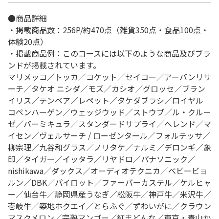
●商品詳細
・掲載商品数：256P/約470点（雑貨350点・食品100点・
体験20点）
・掲載商品例：このコースには以下のような商品及びブラ
ンドが掲載されています。
マリメッコ／トッカ／コケット／セイコー／アーバンリサ
ーチ／タケオ ニシダ／モズ／カシオ／グロッセ／ブラン
イリス／テンベア／レペット／タケダブラシ／ロイヤル
コペンハーゲン／ウェッジウッド／ストウブ／ル・クルー
ゼ／バーミキュラ／スタンダードサプライ／ヘレンド／マ
イセン／ヴェルサーチ / ローゼンタール／フォルテッサ／
柳宗理／九谷和グラス／ノリタケ／ナルミ／デロンギ／象
印／タイガー／イッタラ／リヤドロ／パナソニック／
nishikawa／ダックス／オーディオテクニカ／ベビービョ
ルン／DBK／パイロット／ファーバーカステル／ケルヒャ
ー／仙台牛／静岡県産うなぎ／松阪牛／神戸牛／米沢牛／
壱岐牛／築地ホクエイ／とらふぐ／ずわいがに／クラウン
マスクメロン／完熟マンゴー／紅まどんな／東京・青山か