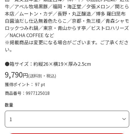
牛／アベル牧場黒豚／福岡・海正堂／夕張メロン／関とら
本店／ムートン・カデ／長野・丸正醸造／博多 羅臼昆布
白醤油だし仕込無着色たらこ／京都・魚三楼／青森シャモ
ロックつみれ鍋／東京・青山からす亭／ビストロハリーズ
／NACHA COFFEE など
※掲載商品は変更になる場合がございます。ご了承くださ
い。
●箱サイズ：約縦26×横19×厚み2.5cm
9,790
円
(送料別・税込)
獲得ポイント： 97 pt
商品番号
9977125018
数量
1