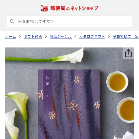
ホーム
ギフト通販
商品ジャンル
カタログギフト
予算で探す（5,0