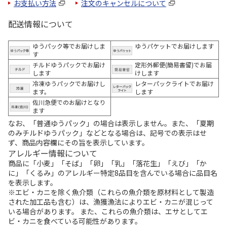
お支払い方法
注文のキャンセルについて
配送情報について
ゆうパック等でお届けしま
ゆうパケットでお届けします
す
チルドゆうパックでお届け
定形外郵便(簡易書留)でお届
します
けします
冷凍ゆうパックでお届けし
レターパックライトでお届け
ます。
します
佐川急便でのお届けとなり
ます
なお、「普通ゆうパック」の場合は表示しません。また、「夏期
のみチルドゆうパック」などとなる場合は、記号での表示はせ
ず、商品内容欄にその旨を表示しています。
アレルギー情報について
商品に「小麦」「そば」「卵」「乳」「落花生」「えび」「か
に」「くるみ」のアレルギー特定8品目を含んでいる場合に品目名
を表示します。
※エビ・カニを除く魚介類（これらの魚介類を原材料として製造
された加工品も含む）は、漁獲漁法によりエビ・カニが混じって
いる場合があります。 また、これらの魚介類は、エサとしてエ
ビ・カニを食べている可能性があります。