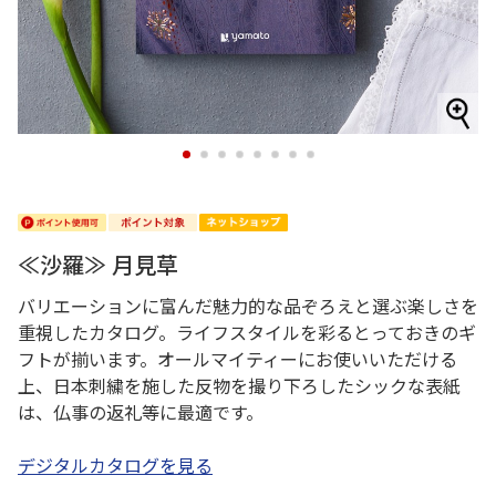
1
2
3
4
5
6
7
8
≪沙羅≫ 月見草
バリエーションに富んだ魅力的な品ぞろえと選ぶ楽しさを
重視したカタログ。ライフスタイルを彩るとっておきのギ
フトが揃います。オールマイティーにお使いいただける
上、日本刺繍を施した反物を撮り下ろしたシックな表紙
は、仏事の返礼等に最適です。
デジタルカタログを見る