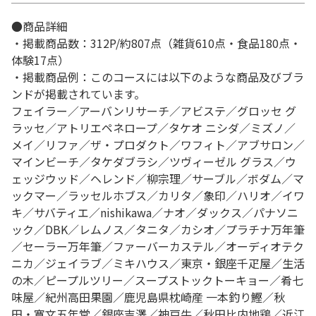
●商品詳細
・掲載商品数：312P/約807点（雑貨610点・食品180点・
体験17点）
・掲載商品例：このコースには以下のような商品及びブラ
ンドが掲載されています。
フェイラー／アーバンリサーチ／アビステ／グロッセ グ
ラッセ／アトリエペネロープ／タケオ ニシダ／ミズノ／
メイ／リファ／ザ・プロダクト／ワフィト／アブサロン／
マインビーチ／タケダブラシ／ツヴィーゼル グラス／ウ
ェッジウッド／ヘレンド／柳宗理／サーブル／ボダム／マ
ックマー／ラッセルホブス／カリタ／象印／ハリオ／イワ
キ／サバティエ／nishikawa／ナオ／ダックス／パナソニ
ック／DBK／レムノス／タニタ／カシオ／プラチナ万年筆
／セーラー万年筆／ファーバーカステル／オーディオテク
ニカ／ジェイラブ／ミキハウス／東京・銀座千疋屋／生活
の木／ピープルツリー／スープストックトーキョー／肴七
味屋／紀州高田果園／鹿児島県枕崎産 一本釣り鰹／秋
田・寛文五年堂／銀座吉澤／神戸牛／秋田比内地鶏／近江