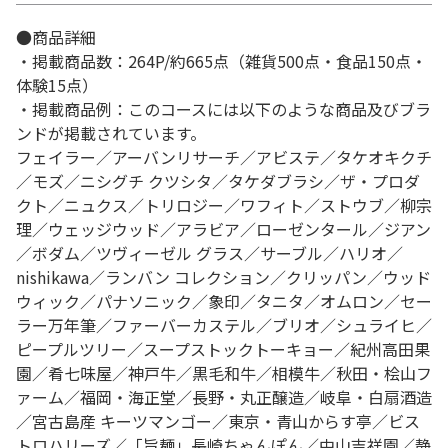
●商品詳細
・掲載商品数：264P/約665点（雑貨500点・食品150点・
体験15点）
・掲載商品例：このコースには以下のような商品及びブラ
ンドが掲載されています。
フェイラー／アーバンリサーチ／アビステ／タケオキクチ
／モズ／ニシグチ クツシタ／タケダブラシ／ザ・プロダ
クト／ニュクス／トリロジー／ワフィト／ストウブ／柳宗
理／ウェッジウッド／アラビア／ローゼンタール／ジアン
／ボダム／ツヴィーゼル グラス／サーブル／ハリオ／
nishikawa／ランバン コレクション／クリッパン／ウッド
ウィック／パナソニック／象印／タニタ／オムロン／セー
ラー万年筆／ファーバーカステル／ブリオ／シュライヒ／
ピープルツリー／スープストックトーキョー／紀州高田果
園／肴七味屋／神戸牛／黒毛和牛／相模牛／秋田・桧山フ
ァーム／福岡・海正堂／長野・丸正醸造／岐阜・白扇酒造
／宮古島産 キーツマンゴー／東京・青山からす亭／ビス
トロハリーズ／「旨麺」長崎ちゃんぽん／中山吉祥園／静