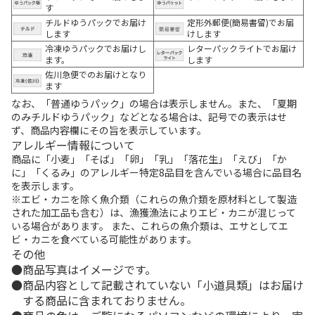
す
チルドゆうパックでお届け
定形外郵便(簡易書留)でお届
します
けします
冷凍ゆうパックでお届けし
レターパックライトでお届け
ます。
します
佐川急便でのお届けとなり
ます
なお、「普通ゆうパック」の場合は表示しません。また、「夏期
のみチルドゆうパック」などとなる場合は、記号での表示はせ
ず、商品内容欄にその旨を表示しています。
アレルギー情報について
商品に「小麦」「そば」「卵」「乳」「落花生」「えび」「か
に」「くるみ」のアレルギー特定8品目を含んでいる場合に品目名
を表示します。
※エビ・カニを除く魚介類（これらの魚介類を原材料として製造
された加工品も含む）は、漁獲漁法によりエビ・カニが混じって
いる場合があります。 また、これらの魚介類は、エサとしてエ
ビ・カニを食べている可能性があります。
その他
商品写真はイメージです。
商品内容として記載されていない「小道具類」はお届け
する商品に含まれておりません。