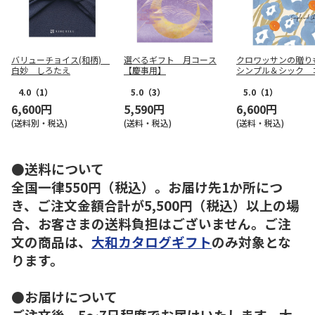
バリューチョイス(和柄)
選べるギフト 月コース
クロワッサンの贈
白妙 しろたえ
【慶事用】
シンプル＆シック 
【弔事用】
4.0
（1）
5.0
（3）
5.0
（1）
6,600円
5,590円
6,600円
(送料別・税込)
(送料・税込)
(送料・税込)
●送料について
全国一律550円（税込）。お届け先1か所につ
き、ご注文金額合計が5,500円（税込）以上の場
合、お客さまの送料負担はございません。ご注
文の商品は、
大和カタログギフト
のみ対象とな
ります。
●お届けについて
ご注文後、5～7日程度でお届けいたします。大