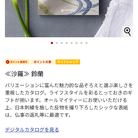
1
2
3
4
5
6
7
8
≪沙羅≫ 鈴蘭
バリエーションに富んだ魅力的な品ぞろえと選ぶ楽しさを
重視したカタログ。ライフスタイルを彩るとっておきのギ
フトが揃います。オールマイティーにお使いいただける
上、日本刺繍を施した反物を撮り下ろしたシックな表紙
は、仏事の返礼等に最適です。
デジタルカタログを見る