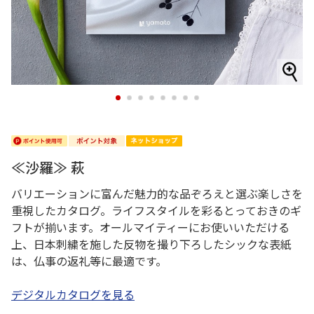
1
2
3
4
5
6
7
8
≪沙羅≫ 萩
バリエーションに富んだ魅力的な品ぞろえと選ぶ楽しさを
重視したカタログ。ライフスタイルを彩るとっておきのギ
フトが揃います。オールマイティーにお使いいただける
上、日本刺繍を施した反物を撮り下ろしたシックな表紙
は、仏事の返礼等に最適です。
デジタルカタログを見る