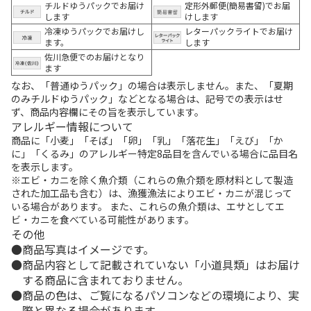
チルドゆうパックでお届け
定形外郵便(簡易書留)でお届
します
けします
冷凍ゆうパックでお届けし
レターパックライトでお届け
ます。
します
佐川急便でのお届けとなり
ます
なお、「普通ゆうパック」の場合は表示しません。また、「夏期
のみチルドゆうパック」などとなる場合は、記号での表示はせ
ず、商品内容欄にその旨を表示しています。
アレルギー情報について
商品に「小麦」「そば」「卵」「乳」「落花生」「えび」「か
に」「くるみ」のアレルギー特定8品目を含んでいる場合に品目名
を表示します。
※エビ・カニを除く魚介類（これらの魚介類を原材料として製造
された加工品も含む）は、漁獲漁法によりエビ・カニが混じって
いる場合があります。 また、これらの魚介類は、エサとしてエ
ビ・カニを食べている可能性があります。
その他
商品写真はイメージです。
商品内容として記載されていない「小道具類」はお届け
する商品に含まれておりません。
商品の色は、ご覧になるパソコンなどの環境により、実
際と異なる場合があります。