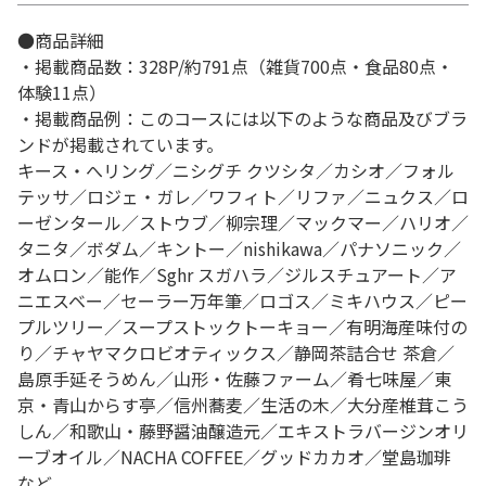
●商品詳細
・掲載商品数：328P/約791点（雑貨700点・食品80点・
体験11点）
・掲載商品例：このコースには以下のような商品及びブラ
ンドが掲載されています。
キース・へリング／ニシグチ クツシタ／カシオ／フォル
テッサ／ロジェ・ガレ／ワフィト／リファ／ニュクス／ロ
ーゼンタール／ストウブ／柳宗理／マックマー／ハリオ／
タニタ／ボダム／キントー／nishikawa／パナソニック／
オムロン／能作／Sghr スガハラ／ジルスチュアート／ア
ニエスベー／セーラー万年筆／ロゴス／ミキハウス／ピー
プルツリー／スープストックトーキョー／有明海産味付の
り／チャヤマクロビオティックス／静岡茶詰合せ 茶倉／
島原手延そうめん／山形・佐藤ファーム／肴七味屋／東
京・青山からす亭／信州蕎麦／生活の木／大分産椎茸こう
しん／和歌山・藤野醤油醸造元／エキストラバージンオリ
ーブオイル／NACHA COFFEE／グッドカカオ／堂島珈琲
など