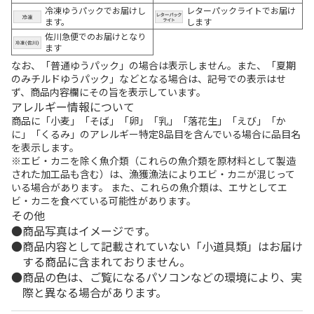
冷凍ゆうパックでお届けし
レターパックライトでお届け
ます。
します
佐川急便でのお届けとなり
ます
なお、「普通ゆうパック」の場合は表示しません。また、「夏期
のみチルドゆうパック」などとなる場合は、記号での表示はせ
ず、商品内容欄にその旨を表示しています。
アレルギー情報について
商品に「小麦」「そば」「卵」「乳」「落花生」「えび」「か
に」「くるみ」のアレルギー特定8品目を含んでいる場合に品目名
を表示します。
※エビ・カニを除く魚介類（これらの魚介類を原材料として製造
された加工品も含む）は、漁獲漁法によりエビ・カニが混じって
いる場合があります。 また、これらの魚介類は、エサとしてエ
ビ・カニを食べている可能性があります。
その他
商品写真はイメージです。
商品内容として記載されていない「小道具類」はお届け
する商品に含まれておりません。
商品の色は、ご覧になるパソコンなどの環境により、実
際と異なる場合があります。