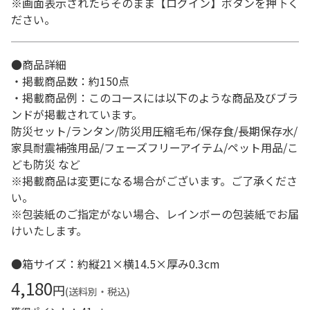
※画面表示されたらそのまま【ログイン】ボタンを押下く
ださい。
●商品詳細
・掲載商品数：約150点
・掲載商品例：このコースには以下のような商品及びブラ
ンドが掲載されています。
防災セット/ランタン/防災用圧縮毛布/保存食/長期保存水/
家具耐震補強用品/フェーズフリーアイテム/ペット用品/こ
ども防災 など
※掲載商品は変更になる場合がございます。ご了承くださ
い。
※包装紙のご指定がない場合、レインボーの包装紙でお届
けいたします。
●箱サイズ：約縦21×横14.5×厚み0.3cm
4,180
円
(送料別・税込)