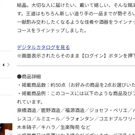
結晶。大切な人に届けたい、戴いて嬉しい、そんな銘
す。王道はもちろん新しい造り手の一品までが勢ぞろ
一献酌み交わしたくなるような佳肴や酒器をラインナ
コースをラインナップしました。
デジタルカタログを見る
※画面表示されたらそのまま【ログイン】ボタンを押
●商品詳細
・掲載商品数：約50点（お好みの商品を2点お選びい
・掲載商品例：このコースには以下のような商品及び
れています。
泉橋酒造／鹿野酒造／福源酒造／ジョセフ・ベリエ／
レスコ／ルミエール／ラフォンタン／コエドブルワリ
木本硝子／キハラ／生楽陶苑 など