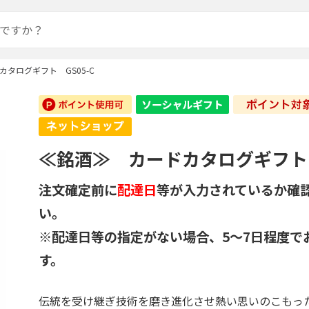
タログギフト GS05-C
≪銘酒≫ カードカタログギフト 
注文確定前に
配達日
等が入力されているか確
い。
※配達日等の指定がない場合、5～7日程度で
す。
伝統を受け継ぎ技術を磨き進化させ熱い思いのこもっ