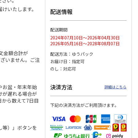
ださい。
届けいたします。
配送情報
のニッ
TIMEBook(R)
≪Mistral(ミストラ
≪AKOMEYA TOKYO
配送期間
 カタ
Premium Luxury
ル)≫ カードカタ
ギフトカタログ≫
2024年07月10日～2026年04月30日
詩（う
Sp
…
ログギフト ソ
…
しずく
5.0
（1）
2026年05月16日～2028年08月07日
108,900円
3,080円
6,600円
注文金額合計が
配送方法
ゆうパック
)
(送料別・税込)
(送料別・税込)
(送料別・税込)
ございません。ご注
お届け日
指定可
。
のし
対応可
決済方法
やお盆・年末年始
詳細はこちら
けが遅れる場合が
日から数えて7日目
下記の決済方法がご利用頂けます。
し等）」ボタンを