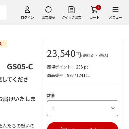
0
ログイン
注文履歴
クイック注文
カート
メニュー
23,540
円
(送料別・税込)
GS05-C
獲得ポイント： 235 pt
商品番号
9977124111
認してくださ
数量
お届けいたしま
た人たちの想いの