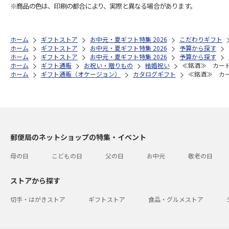
※商品の色は、印刷の都合により、実際と異なる場合があります。
ホーム
ギフトストア
お中元・夏ギフト特集 2026
こだわりギフト
ホーム
ギフトストア
お中元・夏ギフト特集 2026
予算から探す
ホーム
ギフトストア
お中元・夏ギフト特集 2026
予算から探す
ホーム
ギフト通販
お祝い・贈りもの
結婚祝い
≪銘酒≫ カード
ホーム
ギフト通販（オケージョン）
カタログギフト
≪銘酒≫ カー
郵便局のネットショップの特集・イベント
母の日
こどもの日
父の日
お中元
敬老の日
ストアから探す
切手・はがきストア
ギフトストア
食品・グルメストア