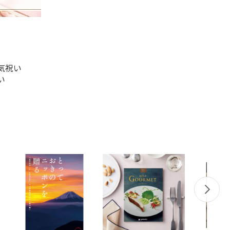
気祝い
い