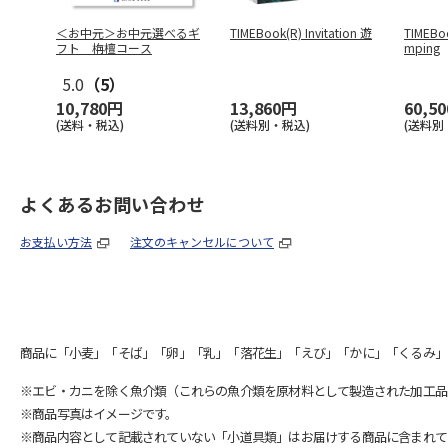
＜お中元＞お中元選べるギ
TIMEBook(R) Invitation 遊
TIMEBo
フト 栴檀コース
mping
5.0
（5）
10,780円
13,860円
60,5
(送料・税込)
(送料別・税込)
(送料別
よくあるお問い合わせ
お支払い方法
注文のキャンセルについて
商品に「小麦」「そば」「卵」「乳」「落花生」「えび」「かに」「くるみ」
※エビ・カニを除く魚介類（これらの魚介類を原材料として製造された加工品
※商品写真はイメージです。
※商品内容として記載されていない「小道具類」はお届けする商品に含まれて