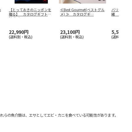
x
【とっておきのニッポンを
≪Best Gourmet(ベストグル
バリューチョ
贈る】 カタログギフト
メ) ≫ カタログギ
…
緒 たまの
時唯（じゆ
…
22,990円
23,100円
5,500円
(送料別・税込)
(送料別・税込)
(送料別・税込
れらの魚介類は、エサとしてエビ・カニを食べている可能性があります。