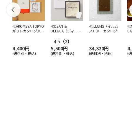
≪AKOMEYA TOKYO
≪DEAN ＆
≪ILLUMS（イルム
≪M
ギフトカタログ≫
DELUCA（ディーン
ス）≫ カタログギ
CA
だいち
＆デルーカ）≫ カ
フト ロイヤル
タ
4.5
…
（2）
4,400円
5,500円
34,320円
4
(送料別・税込)
(送料別・税込)
(送料別・税込)
(