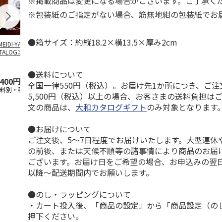
※掲載商品は変更になる場合がございます。ご了承く
※包装紙のご指定がない場合、筋無地紺の包装紙でお
●箱サイズ：約縦18.2×横13.5×厚み2cm
EIDI-YA GIFT
【とっておきのニッ
TIMEBook(R)
【とっておき
TALOG≫ Blanc
…
ポンを贈る】 カタ
Premium Premium
ポンを贈る】
ログギフト 栄（さ
S
…
ログギフト 
かえ
…
た）
●送料について
,400円
4,290円
60,500円
6,490円
全国一律550円（税込）。お届け先1か所につき、ご
送料別・税込)
(送料別・税込)
(送料別・税込)
(送料別・税込
5,500円（税込）以上の場合、お客さまの送料負担は
文の商品は、
大和カタログギフト
のみ対象となります
●お届けについて
ご注文後、5～7日程度でお届けいたします。大型連休
の前後、または天候不順等の諸事情により商品のお届
ございます。お届け日をご希望の場合、お申込みの翌
以降～配送期間内でお願いします。
●のし・ラッピングについて
・カート投入後、「商品の設定」から「商品設定（の
押下ください。