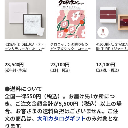
≪DEAN ＆ DELUCA（ディ
クロワッサンの贈りもの
≪JOURNAL STANDA
ーン＆デルーカ）≫ カタ
ピュア＆シック コース
RNITURE（ジャーナ
ログギフト (ブックタイ
【慶事用】
タンダード ファニチ
プ) CRYSTAL（クリスタ
ー）≫ カタログ
ル）
蘭（らん）
23,540円
23,100円
12,100円
(送料別・税込)
(送料・税込)
(送料別・税込)
●送料について
全国一律550円（税込）。お届け先1か所につ
き、ご注文金額合計が5,500円（税込）以上の場
合、お客さまの送料負担はございません。ご注
文の商品は、
大和カタログギフト
のみ対象とな
ります。