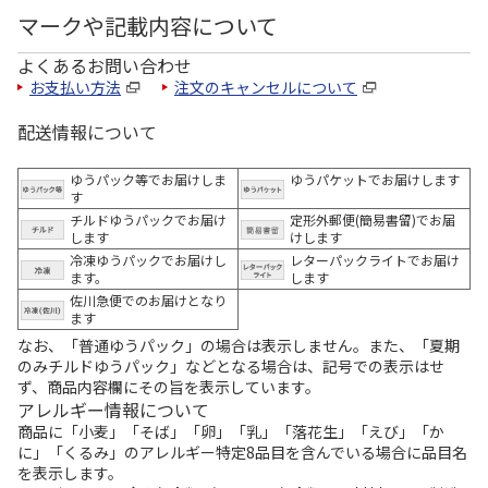
マークや記載内容について
よくあるお問い合わせ
お支払い方法
注文のキャンセルについて
配送情報について
ゆうパック等でお届けしま
ゆうパケットでお届けします
す
チルドゆうパックでお届け
定形外郵便(簡易書留)でお届
します
けします
冷凍ゆうパックでお届けし
レターパックライトでお届け
ます。
します
佐川急便でのお届けとなり
ます
なお、「普通ゆうパック」の場合は表示しません。また、「夏期
のみチルドゆうパック」などとなる場合は、記号での表示はせ
ず、商品内容欄にその旨を表示しています。
アレルギー情報について
商品に「小麦」「そば」「卵」「乳」「落花生」「えび」「か
に」「くるみ」のアレルギー特定8品目を含んでいる場合に品目名
を表示します。