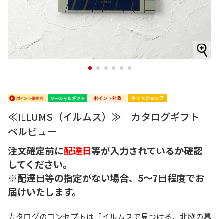
1
2
3
4
5
6
≪ILLUMS（イルムス）≫ カタログギフト
ベルビュー
注文確定前に
配達日
等が入力されているか確認
してください。
※配達日等の指定がない場合、5～7日程度でお
届けいたします。
カタログのコンセプトは「イルムスで見つける、北欧の暮