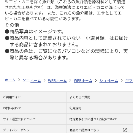
※エビ・カニを除く魚介類（これらの魚介類を原材料として製造
された加工品も含む）は、漁獲漁法によりエビ・カニが混じって
いる場合があります。 また、これらの魚介類は、エサとしてエ
ビ・カニを食べている可能性があります。
その他
商品写真はイメージです。
商品内容として記載されていない「小道具類」はお届け
する商品に含まれておりません。
商品の色は、ご覧になるパソコンなどの環境により、実
際と異なる場合があります。
ホーム
ソーシャルギフト
ソーシャルギフト(価格別)
予算で探す(10,
ホーム
WEB特集
ホーム
非食品
WEB特集
ホーム
選べるカタログギフト
非食品
ショップ一覧
ホーム
選べるカタ
ギフ
株
ご利用ガイド
よくあるご質問
お問い合わせ
利用規約
サイト運営会社について
特定商取引法に基づく表記について
プライバシーポリシー
商品のご提案はこちら