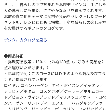
らし。」暮らしの中で育まれた北欧デザインは、手にした
人の暮らしにもまた、ささやかな幸せを運んでくれます。
北欧の食文化をテーマに食材や食品をセレクトしたフード
ギフトも、レシピとともに掲載。丁寧な暮らしの楽しみ方
をお届けするギフトカタログです。
デジタルカタログを見る
●商品詳細
・掲載商品数等：130ページ/約180点（お好みの商品を2
点お選びいただけます。）
・掲載商品例：このコースには以下のような商品及びブラ
ンドが掲載されています。
ロイヤル コペンハーゲン／カイ・ボイスン／イッタラ／
アラビア／ボダム／コスタ ボダ／ケーラー／ホルムガー
ド／ビヨン・ヴィンブラッド／マリメッコ／オド－・コペ
ンハーゲン／リンド ディーエヌエー／ハムダキン／ファ
ームリビング／リュンビューポーセリン／フィリッピ／ム