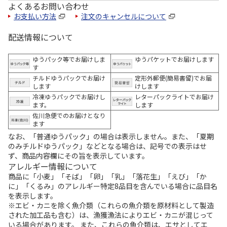
よくあるお問い合わせ
お支払い方法
注文のキャンセルについて
配送情報について
ゆうパック等でお届けしま
ゆうパケットでお届けします
す
チルドゆうパックでお届け
定形外郵便(簡易書留)でお届
します
けします
冷凍ゆうパックでお届けし
レターパックライトでお届け
ます。
します
佐川急便でのお届けとなり
ます
なお、「普通ゆうパック」の場合は表示しません。また、「夏期
のみチルドゆうパック」などとなる場合は、記号での表示はせ
ず、商品内容欄にその旨を表示しています。
アレルギー情報について
商品に「小麦」「そば」「卵」「乳」「落花生」「えび」「か
に」「くるみ」のアレルギー特定8品目を含んでいる場合に品目名
を表示します。
※エビ・カニを除く魚介類（これらの魚介類を原材料として製造
された加工品も含む）は、漁獲漁法によりエビ・カニが混じって
いる場合があります。 また、これらの魚介類は、エサとしてエ