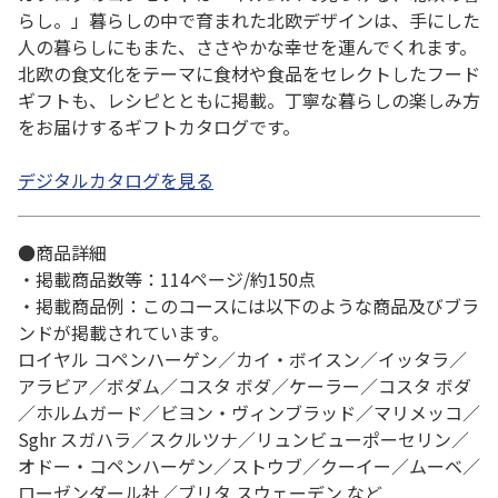
らし。」暮らしの中で育まれた北欧デザインは、手にした
人の暮らしにもまた、ささやかな幸せを運んでくれます。
北欧の食文化をテーマに食材や食品をセレクトしたフード
ギフトも、レシピとともに掲載。丁寧な暮らしの楽しみ方
をお届けするギフトカタログです。
デジタルカタログを見る
●商品詳細
・掲載商品数等：114ページ/約150点
・掲載商品例：このコースには以下のような商品及びブラ
ンドが掲載されています。
ロイヤル コペンハーゲン／カイ・ボイスン／イッタラ／
アラビア／ボダム／コスタ ボダ／ケーラー／コスタ ボダ
／ホルムガード／ビヨン・ヴィンブラッド／マリメッコ／
Sghr スガハラ／スクルツナ／リュンビューポーセリン／
オドー・コペンハーゲン／ストウブ／クーイー／ムーベ／
ローゼンダール社／ブリタ スウェーデン など