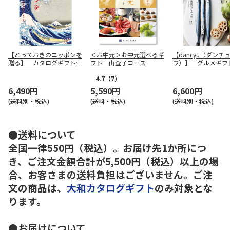
【とっておきのニッポンを
＜お中元＞お中元選べるギ
【dancyu（ダンチ
贈る】 カタログギフト
フト 山査子コース
ウ）】 グルメギフ
詩（うた）
ログ CA
4.7
（7）
6,490円
5,590円
6,600円
(送料別・税込)
(送料・税込)
(送料別・税込)
●送料について
全国一律550円（税込）。お届け先1か所につ
き、ご注文金額合計が5,500円（税込）以上の場
合、お客さまの送料負担はございません。ご注
文の商品は、
大和カタログギフト
のみ対象とな
ります。
●お届けについて