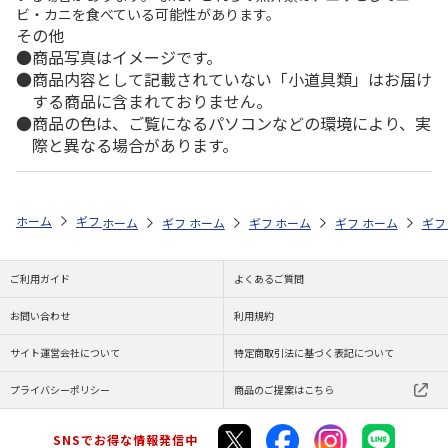
ビ・カニを食べている可能性があります。
その他
商品写真はイメージです。
商品内容として記載されていない「小道具類」はお届け
する商品に含まれておりません。
商品の色は、ご覧になるパソコンなどの環境により、実
際と異なる場合があります。
ホーム
ギフトストア
お中元・夏ギフト特集 2026
贈る相手から探す
ホーム
ギフトストア
ホーム
ギフトストア
お中元・夏ギフト特集 2026
ホーム
ギフトストア
お中元・夏ギフト特集
ホーム
ギフ
お
贈
ご利用ガイド
よくあるご質問
お問い合わせ
利用規約
サイト運営会社について
特定商取引法に基づく表記について
プライバシーポリシー
商品のご提案はこちら
SNSでお得な情報発信中