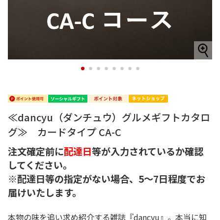
1
2
3
4
5
6
7
8
≪dancyu（ダンチュウ）グルメギフトカタロ
グ≫ カードタイプ CA-C
注文確定前に
配達日
等が入力されているか確認
してください。
※配達日等の指定がない場合、5～7日程度でお
届けいたします。
本物の味を追い求め紹介する雑誌『dancyu』。本当に知