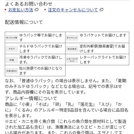
よくあるお問い合わせ
お支払い方法
注文のキャンセルについて
配送情報について
ゆうパック等でお届けしま
ゆうパケットでお届けします
す
チルドゆうパックでお届け
定形外郵便(簡易書留)でお届
します
けします
冷凍ゆうパックでお届けし
レターパックライトでお届け
ます。
します
佐川急便でのお届けとなり
ます
なお、「普通ゆうパック」の場合は表示しません。また、「夏期
のみチルドゆうパック」などとなる場合は、記号での表示はせ
ず、商品内容欄にその旨を表示しています。
アレルギー情報について
商品に「小麦」「そば」「卵」「乳」「落花生」「えび」「か
に」「くるみ」のアレルギー特定8品目を含んでいる場合に品目名
を表示します。
※エビ・カニを除く魚介類（これらの魚介類を原材料として製造
された加工品も含む）は、漁獲漁法によりエビ・カニが混じって
いる場合があります。 また、これらの魚介類は、エサとしてエ