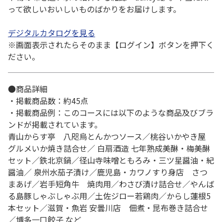
って欲しいおいしいものばかりをお届けします。
デジタルカタログを見る
※画面表示されたらそのまま【ログイン】ボタンを押下く
ださい。
●商品詳細
・掲載商品数：約45点
・掲載商品例：このコースには以下のような商品及びブラ
ンドが掲載されています。
青山からす亭 八咫烏とんかつソース／桃谷いかやき屋
グルメいか焼き詰合せ／ 白扇酒造 七年熟成美醂・梅美醂
セット／鉄北京鍋／径山寺味噌ともろみ・三ツ星醤油・紀
醤油／ 泉州水茄子漬け／鹿児島・カワノすり身店 さつ
まあげ／岩手短角牛 焼肉用／わさび漬け詰合せ／やんば
る島豚しゃぶしゃぶ用／土佐ジロー若鶏肉／からし蓮根5
本セット／滋賀・魚岩 安曇川店 佃煮・昆布巻き詰合せ
／博多一口餃子 など