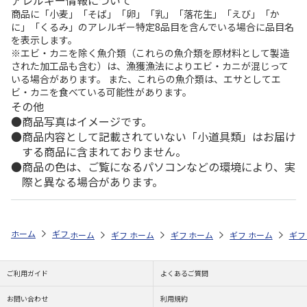
商品に「小麦」「そば」「卵」「乳」「落花生」「えび」「か
に」「くるみ」のアレルギー特定8品目を含んでいる場合に品目名
を表示します。
※エビ・カニを除く魚介類（これらの魚介類を原材料として製造
された加工品も含む）は、漁獲漁法によりエビ・カニが混じって
いる場合があります。 また、これらの魚介類は、エサとしてエ
ビ・カニを食べている可能性があります。
その他
商品写真はイメージです。
商品内容として記載されていない「小道具類」はお届け
する商品に含まれておりません。
商品の色は、ご覧になるパソコンなどの環境により、実
際と異なる場合があります。
ホーム
ギフトストア
お中元・夏ギフト特集 2026
贈る相手から探す
ホーム
ギフトストア
ホーム
ギフトストア
お中元・夏ギフト特集 2026
ホーム
ギフトストア
お中元・夏ギフト特集
ホーム
ギフ
お
贈
ご利用ガイド
よくあるご質問
お問い合わせ
利用規約