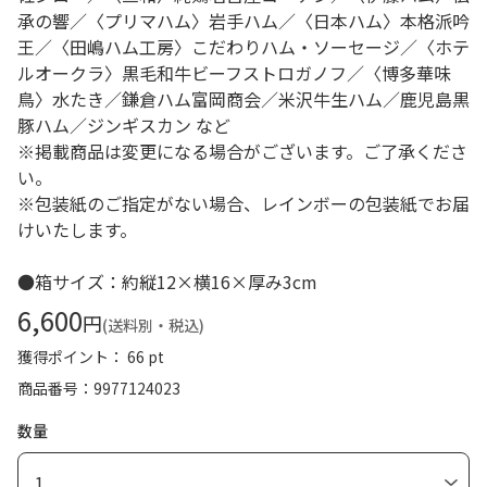
承の響／〈プリマハム〉岩手ハム／〈日本ハム〉本格派吟
王／〈田嶋ハム工房〉こだわりハム・ソーセージ／〈ホテ
ルオークラ〉黒毛和牛ビーフストロガノフ／〈博多華味
鳥〉水たき／鎌倉ハム富岡商会／米沢牛生ハム／鹿児島黒
豚ハム／ジンギスカン など
※掲載商品は変更になる場合がございます。ご了承くださ
い。
※包装紙のご指定がない場合、レインボーの包装紙でお届
けいたします。
●箱サイズ：約縦12×横16×厚み3cm
6,600
円
(送料別・税込)
獲得ポイント： 66 pt
商品番号
9977124023
数量
1