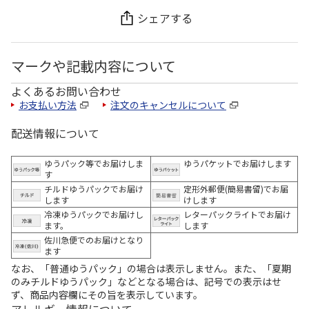
シェアする
マークや記載内容について
よくあるお問い合わせ
お支払い方法
注文のキャンセルについて
配送情報について
ゆうパック等でお届けしま
ゆうパケットでお届けします
す
チルドゆうパックでお届け
定形外郵便(簡易書留)でお届
します
けします
冷凍ゆうパックでお届けし
レターパックライトでお届け
ます。
します
佐川急便でのお届けとなり
ます
なお、「普通ゆうパック」の場合は表示しません。また、「夏期
のみチルドゆうパック」などとなる場合は、記号での表示はせ
ず、商品内容欄にその旨を表示しています。
アレルギー情報について