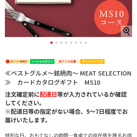
1
2
3
4
5
6
7
8
≪ベストグルメ～銘柄肉～ MEAT SELECTION
≫ カードカタログギフト MS10
注文確定前に
配達日
等が入力されているか確認
してください。
※配達日等の指定がない場合、5～7日程度でお
届けいたします。
特別な日、おもてなしの時間…食卓での存在感を誇るお肉