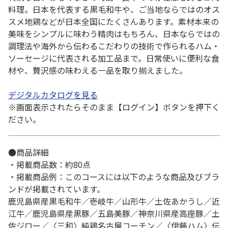
料理。日本を代表する黒毛和牛や、ご当地ならではのオス
スメ地鶏などが日本全国にたくさんあります。素材本来の
美味をシンプルに味わう精肉はもちろん、日本ならではの
調理法や海外から伝わるこだわりの技術で作られるハム・
ソーセージに代表される加工品まで。日常使いに便利な食
材や、贅沢感の味わえる一品を取り揃えました。
デジタルカタログを見る
※画面表示されたらそのまま【ログイン】ボタンを押下く
ださい。
●商品詳細
・掲載商品数：約80点
・掲載商品例：このコースには以下のような商品及びブラ
ンドが掲載されています。
鹿児島県産黒毛和牛／壱岐牛／山形牛／土佐あかうし／近
江牛／鹿児島県産黒豚／五島美豚／神奈川県産高座豚／土
佐ジロー／〈三和〉純鶏名古屋コーチン／〈伊藤ハム〉伝