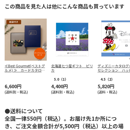
この商品を見た人は他にこんな商品も買っています
≪Best Gourmet(ベストグ
北海道七つ星ギフト ピリ
ディズニーカタログ
ルメ) ≫ カードカタログ
カ
セレクション ハ
ギフト BG010ボードイ
コース【慶事用】
エル-Ｃ
5.0
（1）
4.5
（2）
6,600円
4,400円
5,820円
(送料別・税込)
(送料別・税込)
(送料・税込)
●送料について
全国一律550円（税込）。お届け先1か所につ
き、ご注文金額合計が5,500円（税込）以上の場