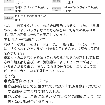
します
けします
冷凍ゆうパックでお届けし
レターパックライトでお届け
ます。
します
佐川急便でのお届けとなり
ます
なお、「普通ゆうパック」の場合は表示しません。また、「夏期
のみチルドゆうパック」などとなる場合は、記号での表示はせ
ず、商品内容欄にその旨を表示しています。
アレルギー情報について
商品に「小麦」「そば」「卵」「乳」「落花生」「えび」「か
に」「くるみ」のアレルギー特定8品目を含んでいる場合に品目名
を表示します。
※エビ・カニを除く魚介類（これらの魚介類を原材料として製造
された加工品も含む）は、漁獲漁法によりエビ・カニが混じって
いる場合があります。 また、これらの魚介類は、エサとしてエ
ビ・カニを食べている可能性があります。
その他
商品写真はイメージです。
商品内容として記載されていない「小道具類」はお届け
する商品に含まれておりません。
商品の色は、ご覧になるパソコンなどの環境により、実
際と異なる場合があります。