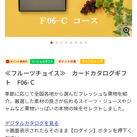
1
2
3
4
5
6
7
8
≪フルーツチョイス≫ カードカタログギフ
ト F06-Ｃ
季節に応じて全国各地から選んだフレッシュな果物を紹
介。厳選した素材の良さが伝わるスイーツ・ジュースやジ
ャムなど果物いっぱいの本物の味をセレクトしました。
デジタルカタログを見る
※画面表示されたらそのまま【ログイン】ボタンを押下く