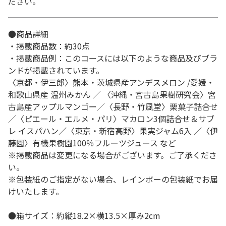
ださい。
●商品詳細
・掲載商品数：約30点
・掲載商品例：このコースには以下のような商品及びブラ
ンドが掲載されています。
〈京都・伊三郎〉熊本・茨城県産アンデスメロン /愛媛・
和歌山県産 温州みかん ／ 〈沖縄・宮古島果樹研究会〉宮
古島産アップルマンゴー／〈長野・竹風堂〉栗菓子詰合せ
／〈ピエール・エルメ・パリ〉マカロン3個詰合せ＆サブ
レ イスパハン／〈東京・新宿高野〉果実ジャム6入 ／〈伊
藤園〉有機果樹園100％フルーツジュース など
※掲載商品は変更になる場合がございます。ご了承くださ
い。
※包装紙のご指定がない場合、レインボーの包装紙でお届
けいたします。
●箱サイズ：約縦18.2×横13.5×厚み2cm