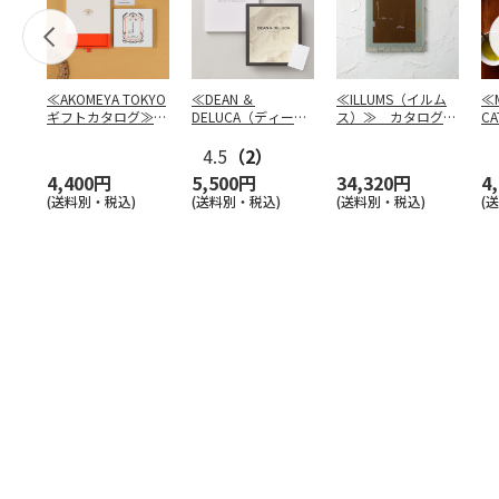
≪AKOMEYA TOKYO
≪DEAN ＆
≪ILLUMS（イルム
≪M
ギフトカタログ≫
DELUCA（ディーン
ス）≫ カタログギ
CA
だいち
＆デルーカ）≫ カ
フト ロイヤル
タ
4.5
…
（2）
4,400円
5,500円
34,320円
4
(送料別・税込)
(送料別・税込)
(送料別・税込)
(