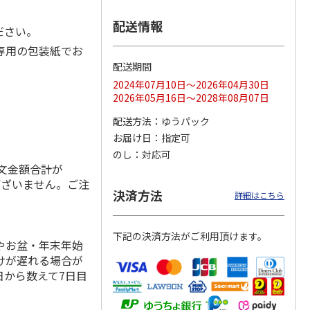
配送情報
ださい。
専用の包装紙でお
のニッ
TIMEBook(R)
≪Mistral(ミストラ
≪AKOMEYA TOKYO
配送期間
 カタ
Premium Luxury
ル)≫ カードカタ
ギフトカタログ≫
2024年07月10日～2026年04月30日
詩（う
Sp
…
ログギフト ソ
…
しずく
5.0
（1）
2026年05月16日～2028年08月07日
108,900円
3,080円
6,600円
配送方法
ゆうパック
)
(送料別・税込)
(送料別・税込)
(送料別・税込)
お届け日
指定可
のし
対応可
注文金額合計が
ございません。ご注
決済方法
詳細はこちら
。
下記の決済方法がご利用頂けます。
やお盆・年末年始
けが遅れる場合が
日から数えて7日目