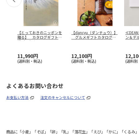
【とっておきのニッポンを
【dancyu（ダンチュウ）】
≪DEAN
贈る】 カタログギフト
グルメギフトカタログ C
ン＆デ
維（つなぐ
…
B
11,990円
12,100円
12,1
(送料別・税込)
(送料別・税込)
(送料別
よくあるお問い合わせ
お支払い方法
注文のキャンセルについて
商品に「小麦」「そば」「卵」「乳」「落花生」「えび」「かに」「くるみ」