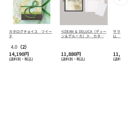
カタログチョイス ツイー
≪DEAN ＆ DELUCA（ディー
サライの贈り
ド
ン＆デルーカ）≫ カタ
…
LL 翡翠 
4.0
（2）
14,190円
11,880円
11,990円
(送料別・税込)
(送料別・税込)
(送料別・税込