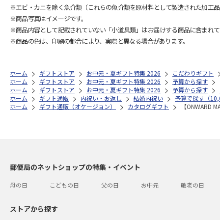
※エビ・カニを除く魚介類（これらの魚介類を原材料として製造された加工品
※商品写真はイメージです。
※商品内容として記載されていない「小道具類」はお届けする商品に含まれて
※商品の色は、印刷の都合により、実際と異なる場合があります。
ホーム
ギフトストア
お中元・夏ギフト特集 2026
こだわりギフト
ホーム
ギフトストア
お中元・夏ギフト特集 2026
予算から探す
ホーム
ギフトストア
お中元・夏ギフト特集 2026
予算から探す
ホーム
ギフト通販
内祝い・お返し
結婚内祝い
予算で探す（10,0
ホーム
ギフト通販（オケージョン）
カタログギフト
【ONWARD
郵便局のネットショップの特集・イベント
母の日
こどもの日
父の日
お中元
敬老の日
ストアから探す