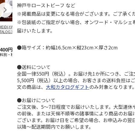
神戸牛ローストビーフ など
※掲載商品は変更になる場合がございます。ご了承く
※包装紙のご指定がない場合、オンワード・マルシェ
EIDI-YA GIFT
【とっておきのニッ
TIMEBook(R)
【とっておき
届けいたします。
TALOG≫ Blanc
…
ポンを贈る】 カタ
Premium Premium
ポンを贈る】
ログギフト 栄（さ
S
…
ログギフト 
かえ
…
た）
●箱サイズ：約幅16.5cm×縦23cm×厚さ2cm
,400円
4,290円
60,500円
6,490円
送料別・税込)
(送料別・税込)
(送料別・税込)
(送料別・税込
●送料について
全国一律550円（税込）。お届け先1か所につき、ご
5,500円（税込）以上の場合、お客さまの送料負担は
文の商品は、
大和カタログギフト
のみ対象となります
●お届けについて
ご注文後、5～7日程度でお届けいたします。大型連休
の前後、または天候不順等の諸事情により商品のお届
ございます。お届け日をご希望の場合、お申込みの翌
以降～配送期間内でお願いします。