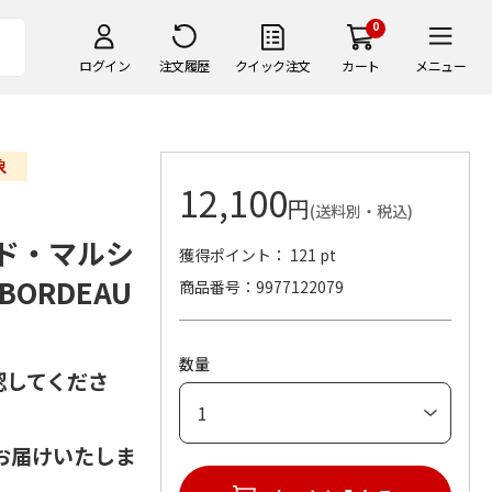
0
ログイン
注文履歴
クイック注文
カート
メニュー
）
12,100
円
(送料別・税込)
ード・マルシ
獲得ポイント： 121 pt
ORDEAU
商品番号
9977122079
数量
認してくださ
お届けいたしま