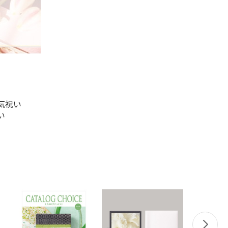
気祝い
い