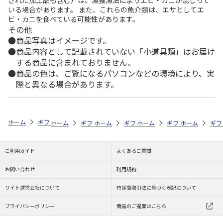
いる場合があります。 また、これらの魚介類は、エサとしてエ
ビ・カニを食べている可能性があります。
その他
商品写真はイメージです。
商品内容として記載されていない「小道具類」はお届け
する商品に含まれておりません。
商品の色は、ご覧になるパソコンなどの環境により、実
際と異なる場合があります。
ホーム
ギフトストア
お中元・夏ギフト特集 2026
こだわりギフト
ホーム
ギフトストア
ホーム
ギフトストア
お中元・夏ギフト特集 2026
ホーム
ギフト通販
お中元・夏ギフト特集
ホーム
内祝
ギフ
予
ご利用ガイド
よくあるご質問
お問い合わせ
利用規約
サイト運営会社について
特定商取引法に基づく表記について
プライバシーポリシー
商品のご提案はこちら