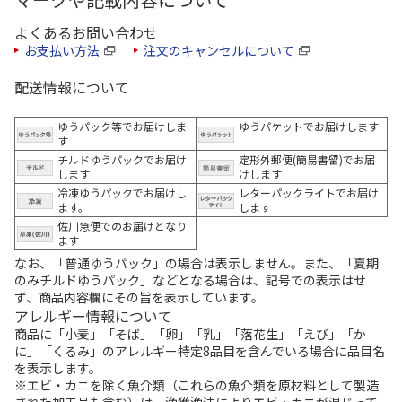
よくあるお問い合わせ
お支払い方法
注文のキャンセルについて
配送情報について
ゆうパック等でお届けしま
ゆうパケットでお届けします
す
チルドゆうパックでお届け
定形外郵便(簡易書留)でお届
します
けします
冷凍ゆうパックでお届けし
レターパックライトでお届け
ます。
します
佐川急便でのお届けとなり
ます
なお、「普通ゆうパック」の場合は表示しません。また、「夏期
のみチルドゆうパック」などとなる場合は、記号での表示はせ
ず、商品内容欄にその旨を表示しています。
アレルギー情報について
商品に「小麦」「そば」「卵」「乳」「落花生」「えび」「か
に」「くるみ」のアレルギー特定8品目を含んでいる場合に品目名
を表示します。
※エビ・カニを除く魚介類（これらの魚介類を原材料として製造
された加工品も含む）は、漁獲漁法によりエビ・カニが混じって