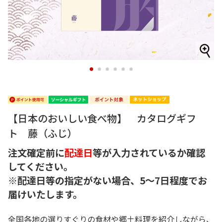
1
2
3
4
5
6
【日本のおいしい食べ物】 カタログギフ
ト 藤（ふじ）
注文確定前に
配達日
等が入力されているか確認
してください。
※配達日等の指定がない場合、5～7日程度でお
届けいたします。
全国各地の選りすぐりの食材や郷土料理を紹介しながら、