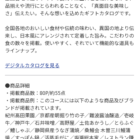
品揃えや流行にとらわれることなく、「真面目な美味し
さ」伝えたい。そんな想いを込めたギフトカタログです。
全国各地のおいしい食材や伝統の味わい、異国の地より伝
来し、日本風にアレンジされて定着した旨み。こだわりの
食の数々を掲載。使いやすく、それでいて機能的な道具も
ラインナップ。
デジタルカタログを見る
●商品詳細
・掲載商品数：80P/約55点
・掲載商品例：このコースには以下のような商品及びブラ
ンドが掲載されています。
紀州髙田果園／京都産朝掘り竹の子／難波醤油醸造／壱岐
牛／神戸牛／石井味噌／高野屋／土佐あかうし／とらふぐ
／鱧しゃぶ／静岡県産うなぎ蒲焼／桑鰻会 木曽三川鰻蒲
焼／すっぽん鍋／活蒸毛がに／塩瀬総本家／レストラン鎌