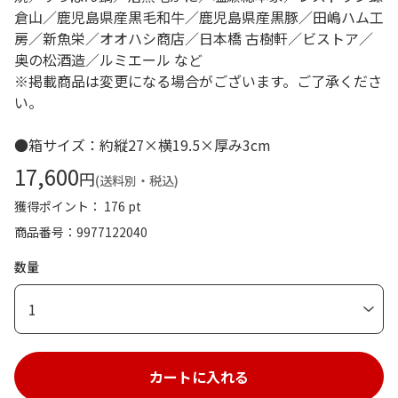
倉山／鹿児島県産黒毛和牛／鹿児島県産黒豚／田嶋ハム工
房／新魚栄／オオハシ商店／日本橋 古樹軒／ビストア／
奥の松酒造／ルミエール など
※掲載商品は変更になる場合がございます。ご了承くださ
い。
●箱サイズ：約縦27×横19.5×厚み3cm
17,600
円
(送料別・税込)
獲得ポイント： 176 pt
商品番号
9977122040
数量
1