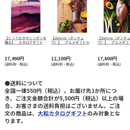
【とっておきのニッポンを
【dancyu（ダンチュ
【dancyu（ダンチ
贈る】 カタログギフト
ウ）】 グルメギフトカタ
ウ）】 グルメギフ
恵吹（えふう）
ログ CB
ログ CC
17,490円
12,100円
17,600円
(送料別・税込)
(送料別・税込)
(送料別・税込)
●送料について
全国一律550円（税込）。お届け先1か所につ
き、ご注文金額合計が5,500円（税込）以上の場
合、お客さまの送料負担はございません。ご注
文の商品は、
大和カタログギフト
のみ対象とな
ります。