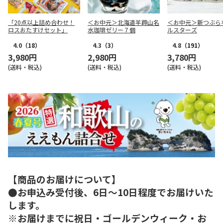
「20点以上詰め合わせ！
＜お中元＞北海道羊蹄山名
＜お中元＞新つぶら
ロスおたすけセット」
水珈琲ゼリー７個
ルスターズ
4.0
（18）
4.3
（3）
4.8
（191）
3,980円
2,980円
3,780円
(送料・税込)
(送料・税込)
(送料・税込)
【商品のお届けについて】
●お申込み受付後、6日～10日程度でお届けいた
します。
※お届けまでに祝日・ゴールデンウィーク・お