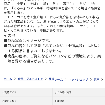
商品に「小麦」「そば」「卵」「乳」「落花生」「えび」「か
に」「くるみ」のアレルギー特定8品目を含んでいる場合に品目名
を表示します。
※エビ・カニを除く魚介類（これらの魚介類を原材料として製造
された加工品も含む）は、漁獲漁法によりエビ・カニが混じって
いる場合があります。 また、これらの魚介類は、エサとしてエ
ビ・カニを食べている可能性があります。
その他
商品写真はイメージです。
商品内容として記載されていない「小道具類」はお届け
する商品に含まれておりません。
商品の色は、ご覧になるパソコンなどの環境により、実
際と異なる場合があります。
ホーム
食品・グルメストア
都道府県から探す
和歌山県
あんちん
ホーム
ネットショップ
菓子
ご利用ガイド
よくあるご質問
お問い合わせ
利用規約