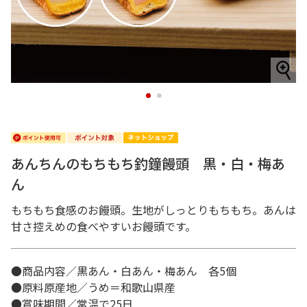
1
2
あんちんのもちもち釣鐘饅頭 黒・白・梅あ
ん
もちもち食感のお饅頭。生地がしっとりもちもち。あんは
甘さ控えめの食べやすいお饅頭です。
●商品内容／黒あん・白あん・梅あん 各5個
●原料原産地／うめ＝和歌山県産
●賞味期間／常温で25日