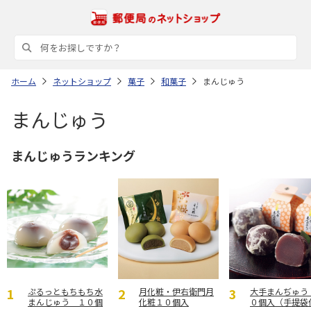
ホーム
ネットショップ
菓子
和菓子
まんじゅう
まんじゅう
まんじゅうランキング
ぷるっともちもち水
月化粧・伊右衛門月
大手まんぢゅう
まんじゅう １０個
化粧１０個入
０個入（手提袋