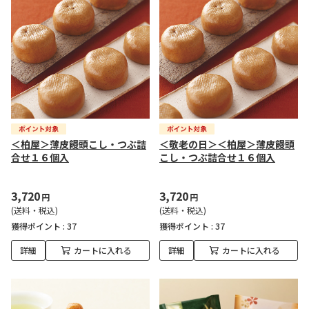
＜柏屋＞薄皮饅頭こし・つぶ詰
＜敬老の日＞＜柏屋＞薄皮饅頭
合せ１６個入
こし・つぶ詰合せ１６個入
3,720
3,720
円
円
(送料・税込)
(送料・税込)
獲得ポイント :
37
獲得ポイント :
37
詳細
カートに入れる
詳細
カートに入れる