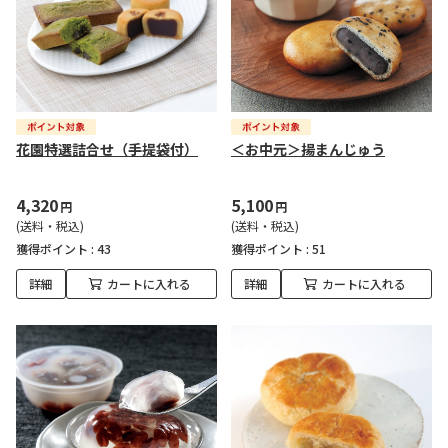
花園特選詰合せ（手提袋付）
＜お中元＞揚まんじゅう
4,320
5,100
円
円
(送料・税込)
(送料・税込)
獲得ポイント :
43
獲得ポイント :
51
詳細
カートに入れる
詳細
カートに入れる