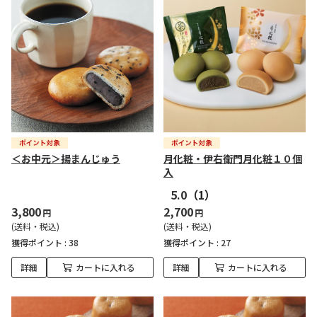
＜お中元＞揚まんじゅう
月化粧・伊右衛門月化粧１０個
入
5.0
（1）
3,800
2,700
円
円
(送料・税込)
(送料・税込)
獲得ポイント :
38
獲得ポイント :
27
詳細
カートに入れる
詳細
カートに入れる