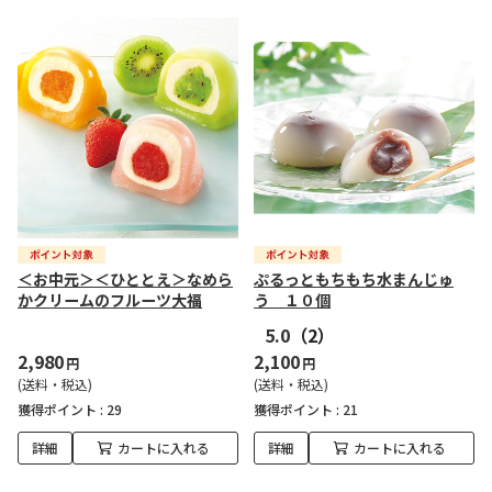
＜お中元＞＜ひととえ＞なめら
ぷるっともちもち水まんじゅ
かクリームのフルーツ大福
う １０個
5.0
（2）
2,980
2,100
円
円
(送料・税込)
(送料・税込)
獲得ポイント :
29
獲得ポイント :
21
詳細
カートに入れる
詳細
カートに入れる