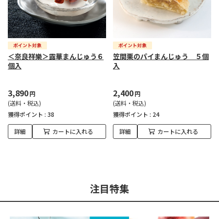
＜奈良祥樂＞露華まんじゅう６
笠間栗のパイまんじゅう ５個
個入
入
3,890
2,400
円
円
(送料・税込)
(送料・税込)
獲得ポイント :
38
獲得ポイント :
24
詳細
カートに入れる
詳細
カートに入れる
注目特集