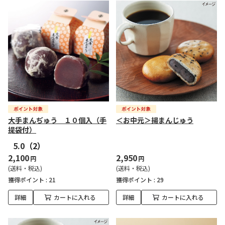
大手まんぢゅう １０個入（手
＜お中元＞揚まんじゅう
提袋付）
5.0
（2）
2,100
2,950
円
円
(送料・税込)
(送料・税込)
獲得ポイント :
21
獲得ポイント :
29
詳細
カートに入れる
詳細
カートに入れる