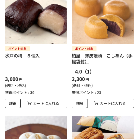
水戸の梅 ８個入
柏屋 薄皮饅頭 こしあん（手
提袋付）
4.0
（1）
3,000
2,300
円
円
(送料・税込)
(送料・税込)
獲得ポイント :
30
獲得ポイント :
23
詳細
カートに入れる
詳細
カートに入れる