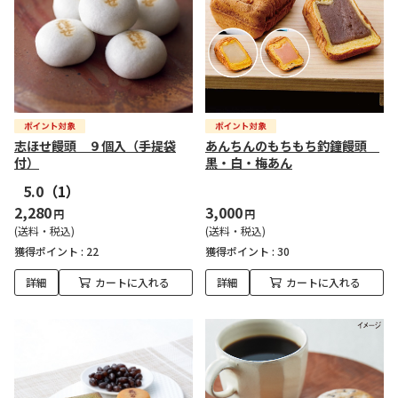
志ほせ饅頭 ９個入（手提袋
あんちんのもちもち釣鐘饅頭
付）
黒・白・梅あん
5.0
（1）
2,280
3,000
円
円
(送料・税込)
(送料・税込)
獲得ポイント :
22
獲得ポイント :
30
詳細
カートに入れる
詳細
カートに入れる