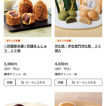
＜釣鐘屋本舗＞釣鐘まんじゅ
月化粧・伊右衛門月化粧 ２０
う １０個
個入
3,060
4,650
円
円
(送料・税込)
(送料・税込)
獲得ポイント :
30
獲得ポイント :
46
詳細
カートに入れる
詳細
カートに入れる