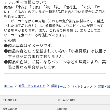
アレルギー情報について
商品に「小麦」「そば」「卵」「乳」「落花生」「えび」「か
に」「くるみ」のアレルギー特定8品目を含んでいる場合に品目名
を表示します。
※エビ・カニを除く魚介類（これらの魚介類を原材料として製造
された加工品も含む）は、漁獲漁法によりエビ・カニが混じって
いる場合があります。 また、これらの魚介類は、エサとしてエ
ビ・カニを食べている可能性があります。
その他
商品写真はイメージです。
商品内容として記載されていない「小道具類」はお届け
する商品に含まれておりません。
商品の色は、ご覧になるパソコンなどの環境により、実
際と異なる場合があります。
ホーム
食品・グルメストア
都道府県から探す
長野県
春月 煮豆
ホーム
ネットショップ
惣菜・加
ご利用ガイド
よくあるご質問
お問い合わせ
利用規約