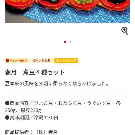
1
2
春月 煮豆４種セット
豆本来の風味を大切に柔らかく炊きあげました。
●商品内容／ひよこ豆・おたふく豆・うぐいす豆 各
250g、黒豆220g
●賞味期間／冷蔵で30日
商品提供者：（株）春月