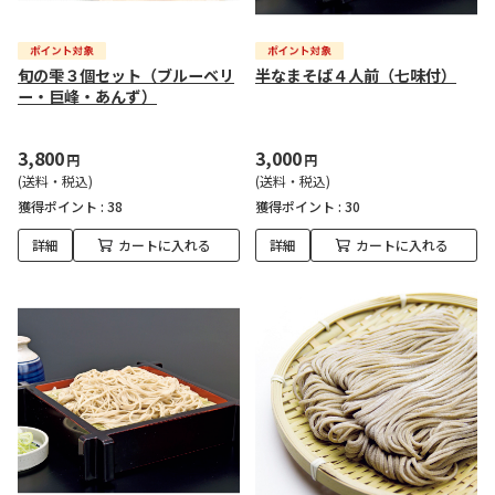
旬の雫３個セット（ブルーベリ
半なまそば４人前（七味付）
ー・巨峰・あんず）
3,800
3,000
円
円
(送料・税込)
(送料・税込)
獲得ポイント :
38
獲得ポイント :
30
詳細
カートに入れる
詳細
カートに入れる