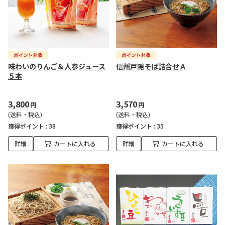
味わいのりんご＆人参ジュース
信州戸隠そば詰合せＡ
５本
3,800
3,570
円
円
(送料・税込)
(送料・税込)
獲得ポイント :
38
獲得ポイント :
35
詳細
カートに入れる
詳細
カートに入れる