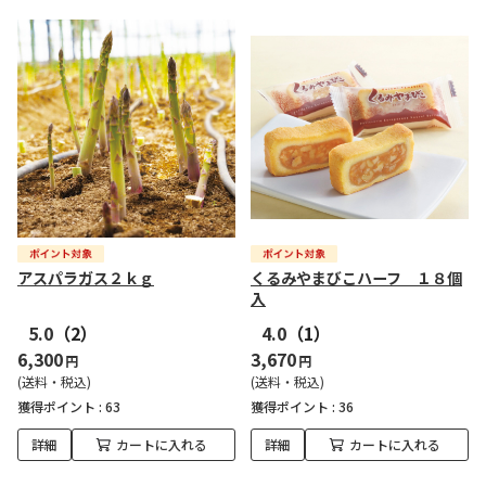
アスパラガス２ｋｇ
くるみやまびこハーフ １８個
入
5.0
（2）
4.0
（1）
6,300
3,670
円
円
(送料・税込)
(送料・税込)
獲得ポイント :
63
獲得ポイント :
36
詳細
カートに入れる
詳細
カートに入れる