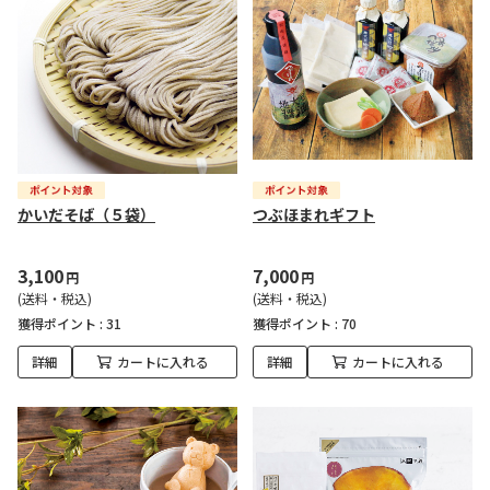
かいだそば（５袋）
つぶほまれギフト
3,100
7,000
円
円
(送料・税込)
(送料・税込)
獲得ポイント :
31
獲得ポイント :
70
詳細
カートに入れる
詳細
カートに入れる