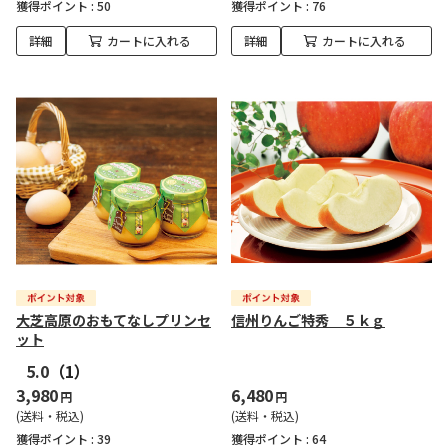
獲得ポイント :
50
獲得ポイント :
76
詳細
カートに入れる
詳細
カートに入れる
大芝高原のおもてなしプリンセ
信州りんご特秀 ５ｋｇ
ット
5.0
（1）
3,980
6,480
円
円
(送料・税込)
(送料・税込)
獲得ポイント :
39
獲得ポイント :
64