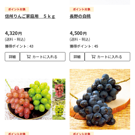
信州りんご家庭用 ５ｋｇ
長野の白桃
4,320
4,500
円
円
(送料・税込)
(送料・税込)
獲得ポイント :
43
獲得ポイント :
45
詳細
カートに入れる
詳細
カートに入れる