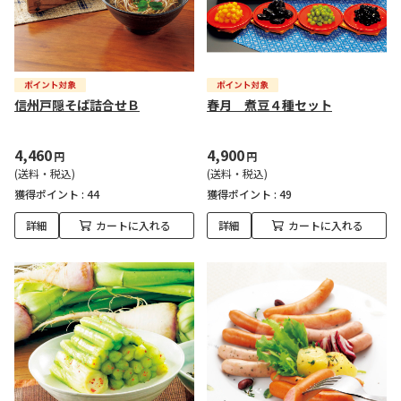
信州戸隠そば詰合せＢ
春月 煮豆４種セット
4,460
4,900
円
円
(送料・税込)
(送料・税込)
獲得ポイント :
44
獲得ポイント :
49
詳細
カートに入れる
詳細
カートに入れる