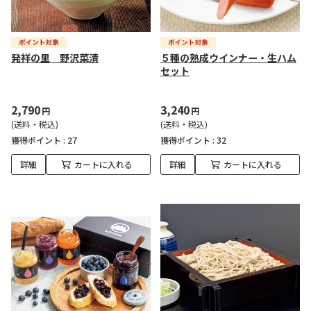
発祥の里 野沢菜漬
５種の熟成ウインナー・生ハム
セット
2,790
3,240
円
円
(送料・税込)
(送料・税込)
獲得ポイント :
27
獲得ポイント :
32
詳細
カートに入れる
詳細
カートに入れる