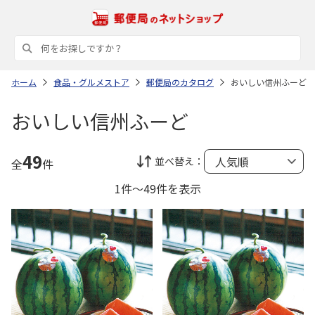
ホーム
食品・グルメストア
郵便局のカタログ
おいしい信州ふーど
おいしい信州ふーど
49
並べ替え：
全
件
1件～49件を表示