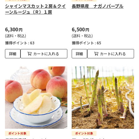
シャインマスカット２房＆クイ
長野県産 ナガノパープル
ーンルージュ（Ｒ）１房
6,300
6,500
円
円
(送料・税込)
(送料・税込)
獲得ポイント :
63
獲得ポイント :
65
詳細
カートに入れる
詳細
カートに入れる