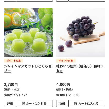
シャインマスカットひとくちゼ
味わいの信州（種無し）巨峰１
リー
ｋｇ
2,730
4,000
円
円
(送料・税込)
(送料・税込)
獲得ポイント :
27
獲得ポイント :
40
詳細
カートに入れる
詳細
カートに入れる