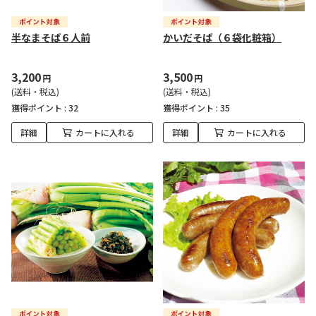
半なまそば６人前
かいだそば（６袋化粧箱）
3,200
3,500
円
円
(送料・税込)
(送料・税込)
獲得ポイント :
32
獲得ポイント :
35
詳細
カートに入れる
詳細
カートに入れる