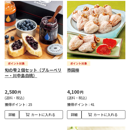
旬の雫２個セット（ブルーベリ
市田柿
ー・川中島白桃）
2,580
4,100
円
円
(送料・税込)
(送料・税込)
獲得ポイント :
25
獲得ポイント :
41
詳細
カートに入れる
詳細
カートに入れる