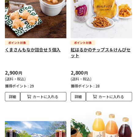
くまさんもなか詰合せ５個入
紅はるかのチップス＆けんぴセ
ット
2,900
2,800
円
円
(送料・税込)
(送料・税込)
獲得ポイント :
29
獲得ポイント :
28
詳細
カートに入れる
詳細
カートに入れる