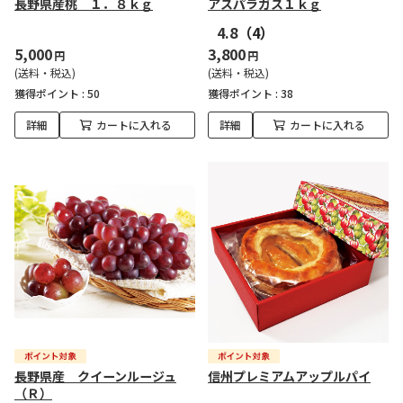
長野県産桃 １．８ｋｇ
アスパラガス１ｋｇ
4.8
（4）
5,000
3,800
円
円
(送料・税込)
(送料・税込)
獲得ポイント :
50
獲得ポイント :
38
詳細
カートに入れる
詳細
カートに入れる
長野県産 クイーンルージュ
信州プレミアムアップルパイ
（Ｒ）