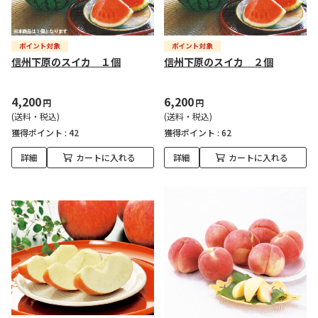
信州下原のスイカ １個
信州下原のスイカ ２個
4,200
6,200
円
円
(送料・税込)
(送料・税込)
獲得ポイント :
42
獲得ポイント :
62
詳細
カートに入れる
詳細
カートに入れる