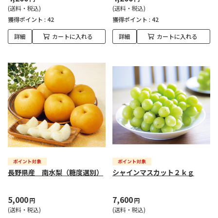
(送料・税込)
(送料・税込)
獲得ポイント :
42
獲得ポイント :
42
詳細
カートに入れる
詳細
カートに入れる
長野県産 南水梨（糖度選別）
シャインマスカット２ｋｇ
5,000
7,600
円
円
(送料・税込)
(送料・税込)