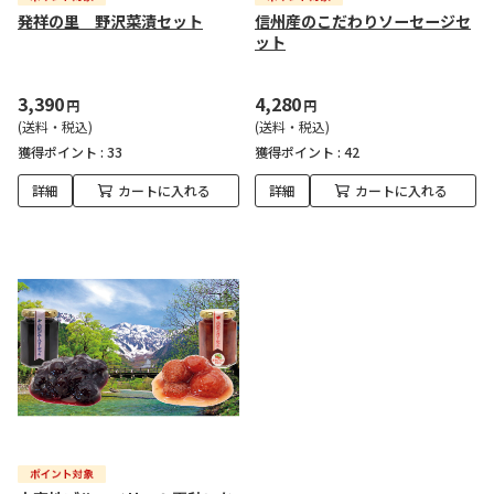
発祥の里 野沢菜漬セット
信州産のこだわりソーセージセ
ット
3,390
4,280
円
円
(送料・税込)
(送料・税込)
獲得ポイント :
33
獲得ポイント :
42
詳細
カートに入れる
詳細
カートに入れる