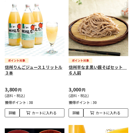
信州りんごジュース１リットル
信州半なま黒い薮そばセット
３本
６人前
3,800
3,000
円
円
(送料・税込)
(送料・税込)
獲得ポイント :
38
獲得ポイント :
30
詳細
カートに入れる
詳細
カートに入れる