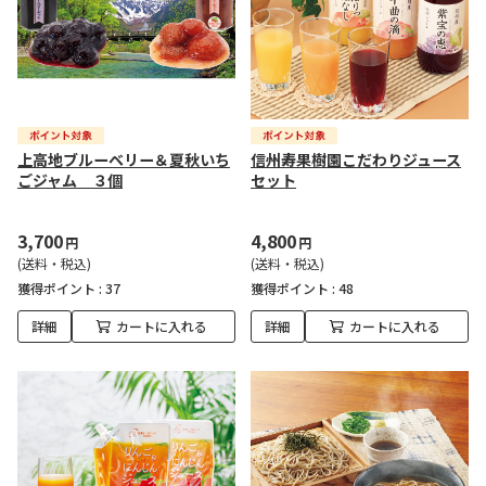
上高地ブルーベリー＆夏秋いち
信州寿果樹園こだわりジュース
ごジャム ３個
セット
3,700
4,800
円
円
(送料・税込)
(送料・税込)
獲得ポイント :
37
獲得ポイント :
48
詳細
カートに入れる
詳細
カートに入れる