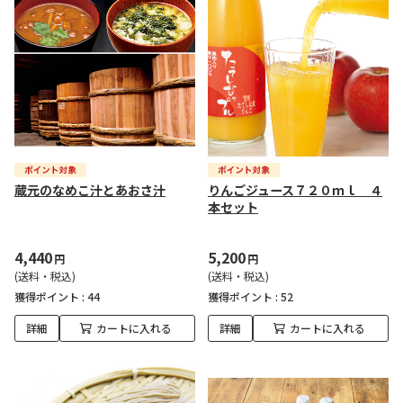
蔵元のなめこ汁とあおさ汁
りんごジュース７２０ｍｌ ４
本セット
4,440
5,200
円
円
(送料・税込)
(送料・税込)
獲得ポイント :
44
獲得ポイント :
52
詳細
カートに入れる
詳細
カートに入れる