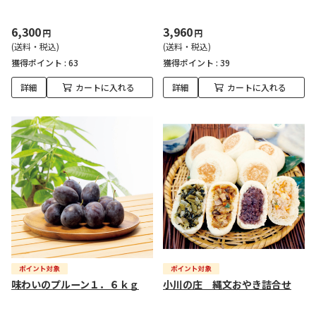
6,300
3,960
円
円
(送料・税込)
(送料・税込)
獲得ポイント :
63
獲得ポイント :
39
詳細
カートに入れる
詳細
カートに入れる
味わいのプルーン１．６ｋｇ
小川の庄 縄文おやき詰合せ