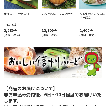
発祥の里 野沢菜漬
いわき名産「ウニ貝焼き」
＜お中元＞みわのに
リー詰合せ
4.0
（1）
2,980円
12,800円
2,600円
(送料・税込)
(送料・税込)
(送料・税込)
【商品のお届けについて】
●お申込み受付後、6日～10日程度でお届けいた
します。