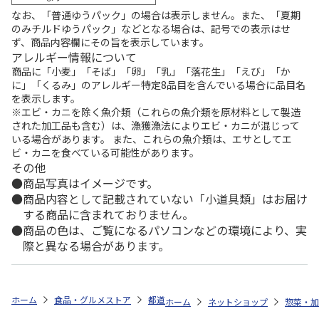
なお、「普通ゆうパック」の場合は表示しません。また、「夏期
のみチルドゆうパック」などとなる場合は、記号での表示はせ
ず、商品内容欄にその旨を表示しています。
アレルギー情報について
商品に「小麦」「そば」「卵」「乳」「落花生」「えび」「か
に」「くるみ」のアレルギー特定8品目を含んでいる場合に品目名
を表示します。
※エビ・カニを除く魚介類（これらの魚介類を原材料として製造
された加工品も含む）は、漁獲漁法によりエビ・カニが混じって
いる場合があります。 また、これらの魚介類は、エサとしてエ
ビ・カニを食べている可能性があります。
その他
商品写真はイメージです。
商品内容として記載されていない「小道具類」はお届け
する商品に含まれておりません。
商品の色は、ご覧になるパソコンなどの環境により、実
際と異なる場合があります。
ホーム
食品・グルメストア
都道府県から探す
長野県
発祥の里 
ホーム
ネットショップ
惣菜・加