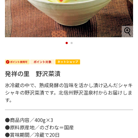
1
2
発祥の里 野沢菜漬
氷冷蔵の中で、熟成発酵の旨味を活かし漬け込んだシャキ
シャキの野沢菜漬です。北信州野沢温泉村からお届けしま
す。
●商品内容／400g×3
●原料原産地／のざわな＝国産
●賞味期間／冷蔵で20日