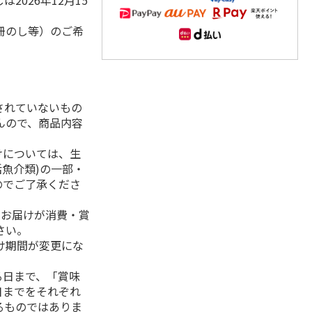
2026年12月15
冊のし等）のご希
されていないもの
んので、商品内容
けについては、生
活魚介類)の一部・
のでご了承くださ
、お届けが消費・賞
さい。
け期間が変更にな
る日まで、「賞味
日までをそれぞれ
るものではありま