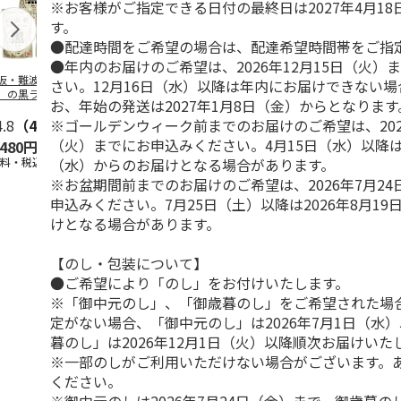
※お客様がご指定できる日付の最終日は2027年4月1
す。
●配達時間をご希望の場合は、配達希望時間帯をご指
●年内のお届けのご希望は、2026年12月15日（火）
阪・難波 「自由
牛たんカレー ３食
レトルト屋さんのビ
ぜいたくビー
さい。12月16日（水）以降は年内にお届けできない
」の黒ラベルカレ
ーフカレー甘口 Ａ
ー Ｂ（６食
お、年始の発送は2027年1月8日（金）からとなります
 Ａ（３食）
（４食）
※ゴールデンウィーク前までのお届けのご希望は、202
4.8
（4）
4.5
（2）
4.2
（5）
3.3
（3）
（火）までにお申込みください。4月15日（水）以降は2
,480円
1,500円
1,000円
2,980円
（水）からのお届けとなる場合があります。
送料・税込)
(送料・税込)
(送料・税込)
(送料・税込)
※お盆期間前までのお届けのご希望は、2026年7月2
申込みください。7月25日（土）以降は2026年8月1
けとなる場合があります。
【のし・包装について】
●ご希望により「のし」をお付けいたします。
※「御中元のし」、「御歳暮のし」をご希望された場
定がない場合、「御中元のし」は2026年7月1日（水
暮のし」は2026年12月1日（火）以降順次お届けいた
※一部のしがご利用いただけない場合がございます。
ください。