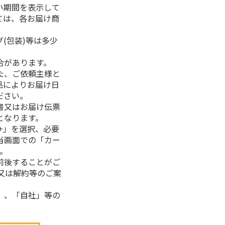
い期間を表示して
ては、各お届け商
(包装)等は多少
合があります。
た、ご依頼主様と
品によりお届け日
ださい。
書又はお届け伝票
となります。
+」を選択、必要
当画面での「カー
。
前後することがご
又は解約等のご案
」、「自社」等の