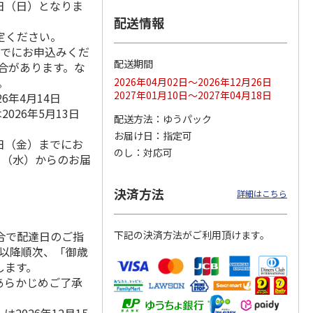
8日（日）となりま
配送情報
定ください。
までにお申込みくだ
フカレ
宮崎黒毛和牛ビーフ
ぜいたく牛すじカレ
大阪・難波 「自由
配送期間
場合があります。な
）
カレー ４食
ー Ａ（３食）
軒」の黒ラベルカレ
。
2026年04月02日～2026年12月26日
ー Ｂ（１０食）
2027年01月10日～2027年04月18日
6年4月14日
4.8
（5）
4.5
（2）
4.9
（7）
026年5月13日
1,520円
1,500円
3,780円
配送方法
ゆうパック
(送料・税込)
(送料・税込)
(送料・税込)
お届け日
指定可
4日（金）までにお
のし
対応可
9日（水）からのお届
決済方法
詳細はこちら
合で配達日のご指
下記の決済方法がご利用頂けます。
）以降順次、「御歳
します。
あらかじめご了承