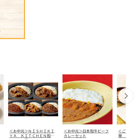
＜お中元＞ＮＩＳＨＩＫＩ
＜お中元＞日本和牛ビーフ
＜ご自宅用
ＹＡ ＫＩＴＣＨＥＮ和風
カレーセット
単 北海道