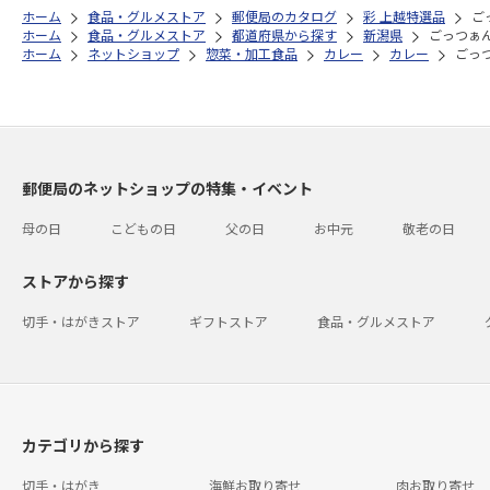
ホーム
食品・グルメストア
郵便局のカタログ
彩 上越特選品
ご
ホーム
食品・グルメストア
都道府県から探す
新潟県
ごっつぁ
ホーム
ネットショップ
惣菜・加工食品
カレー
カレー
ごっ
郵便局のネットショップの特集・イベント
母の日
こどもの日
父の日
お中元
敬老の日
ストアから探す
切手・はがきストア
ギフトストア
食品・グルメストア
カテゴリから探す
切手・はがき
海鮮お取り寄せ
肉お取り寄せ