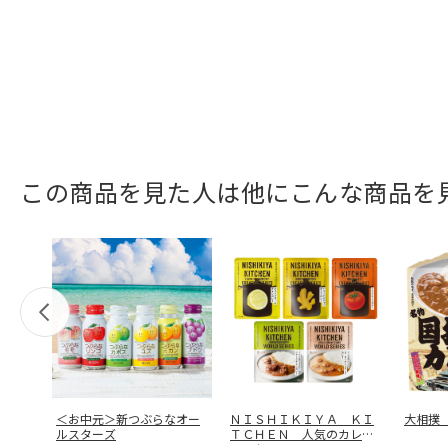
この商品を見た人は他にこんな商品を
＜お中元＞新つぶらなオー
ＮＩＳＨＩＫＩＹＡ ＫＩ
大相撲
ルスターズ
ＴＣＨＥＮ 人気のカレ