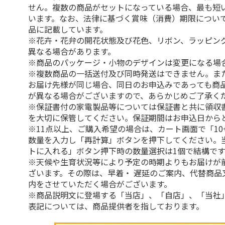
せん。複数の商品がセットになっている場合、最も短
います。なお、法律に基づく賞味（消費）期限につい
品に記載しています。
※花卉・花弁の開花状態及び花色、リボン、ラッピング
異なる場合があります。
※商品のパッケージ・小物のデザインは変更になる場
※複数商品の一括送付及び同時発送はできません。ま
お届け先様が同じ場合、同日のお申込みであっても商
が異なる場合がございますので、あらかじめご了承く
※保証書付の家電製品等については保証書と共に領収
を大切に保管してください。保証期間はお申込日から
※11点以上、ご購入希望の場合は、カート画面で「10
数量を入力し「再計算」ボタンを押下してください。
トに入れる」ボタン押下時の数量選択は1個で結構です
※天候や生育状況等により予定の時期よりもお届けが
ざいます。その際は、早着・ 遅延のご案内、代替商品
内をさせていただく場合がございます。
※商品説明文に登場する「当店」、「自店」、「当社
表記については、商品提供者を指しております。