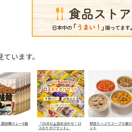
見ています。
 国技館カレー6箱
「20点以上詰め合わせ！ロ
野菜たっぷりスープ８個セ
スおたすけセット」
ット