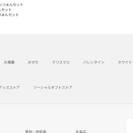
っつぁんセット
んセット
つぁんセット
お歳暮
おせち
クリスマス
バレンタイン
ホワイト
グッズストア
ソーシャルギフトストア
果物・野菜等
乳製品