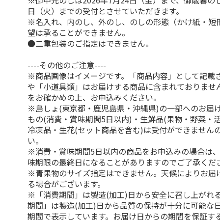
※御中元のしは2026年7月24日（金）まで、御歳暮のしは
日（火）までの受付とさせていただきます。
※名入れ、内のし、外のし、のしの形態（かけ紙・短
望は承ることができません。
●二重包装のご指定はできません。
----その他のご注意----
※商品画像はイメージです。「商品内容」として記載
や「小道具類」はお届けする商品に含まれておりませ
をお確かめの上、お申込みください。
※島しょ(東京都・鹿児島県・沖縄県)の一部へのお届
もの(消費・賞味期間5日以内)・生鮮品(果物・野菜・
冷凍品・生花(セット商品を含む)は受付ができません
い。
※消費・賞味期間5日以内の商品をお申込みの場合は
味期限の最終日になることがありますのでご了承くだ
※青果物のサイズ指定はできません。天候によりお届
る場合がございます。
※「消費期間」は製造(加工)日から安全に召し上がれ
期間」は製造(加工)日から品質の保持が十分に可能な
期間で表示しています。お届け日からの期間を保証す