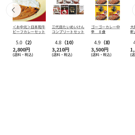
＜お中元＞日本和牛
三代目たいめいけん
ゴーゴーカレー中
大
ビーフカレーセット
コンプリートセット
辛 ８食
軒
ー
5.0
（2）
4.8
（10）
4.9
（8）
2,800円
3,210円
3,500円
1
(送料・税込)
(送料・税込)
(送料・税込)
(