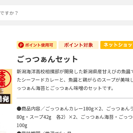
ごっつぁんセット
新潟海洋高校相撲部が開発した新潟県産甘えびの魚醤
たシーフードカレーと、魚醤と鶏がらのスープが美味
っつぁん海苔とごっつぁん味噌のセットです。
●商品内容／ごっつぁんカレー180g×2、ごっつぁん
80g・スープ42g 各2）×2、ごっつぁん海苔・ごっ
100g