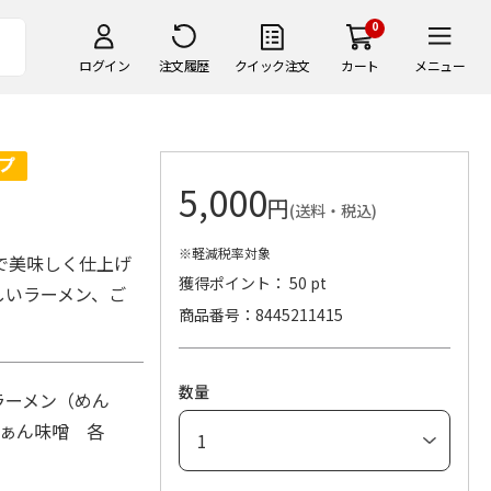
0
ログイン
注文履歴
クイック注文
カート
メニュー
5,000
円
(送料・税込)
※軽減税率対象
で美味しく仕上げ
獲得ポイント： 50 pt
しいラーメン、ご
商品番号
8445211415
数量
ラーメン（めん
つぁん味噌 各