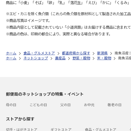
商品に「小麦」「そば」「卵」「乳」「落花生」「えび」「かに」「くるみ」
※エビ・カニを除く魚介類（これらの魚介類を原材料として製造された加工品
※商品写真はイメージです。
※商品内容として記載されていない「小道具類」はお届けする商品に含まれて
※商品の色は、印刷の都合により、実際と異なる場合があります。
ホーム
食品・グルメストア
都道府県から探す
新潟県
南魚沼産
ホーム
ネットショップ
農産品
野菜・穀物
米・穀物
南魚沼
郵便局のネットショップの特集・イベント
母の日
こどもの日
父の日
お中元
敬老の日
ストアから探す
切手・はがきストア
ギフトストア
食品・グルメストア