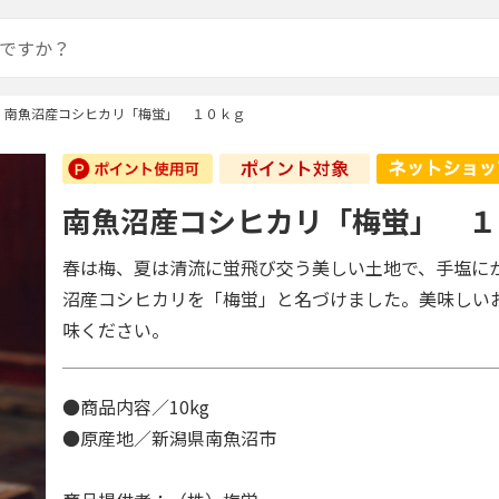
南魚沼産コシヒカリ「梅蛍」 １０ｋｇ
南魚沼産コシヒカリ「梅蛍」 １
春は梅、夏は清流に蛍飛び交う美しい土地で、手塩に
沼産コシヒカリを「梅蛍」と名づけました。美味しい
味ください。
●商品内容／10kg
●原産地／新潟県南魚沼市