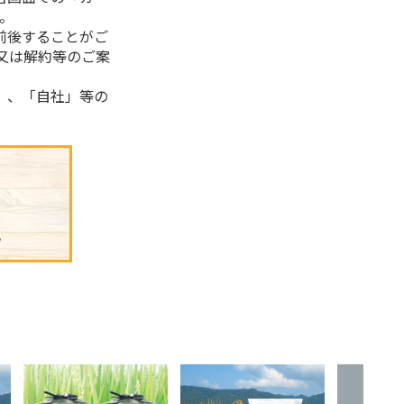
。
前後することがご
又は解約等のご案
」、「自社」等の