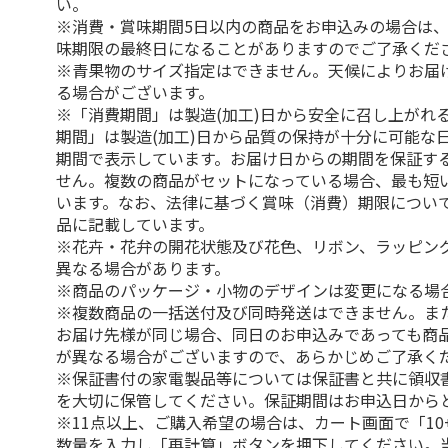
い。
※消費・賞味期間5日以内の商品をお申込みの場合は
味期限の最終日になることがありますのでご了承くだ
※青果物のサイズ指定はできません。天候によりお届
る場合がございます。
※「消費期間」は製造(加工)日から安全に召し上がれ
期間」は製造(加工)日から品質の保持が十分に可能な
期間で表示しています。お届け日からの期間を保証す
せん。複数の商品がセットになっている場合、最も短
います。なお、法律に基づく賞味（消費）期限につい
品に記載しています。
※花卉・花弁の開花状態及び花色、リボン、ラッピング
異なる場合があります。
※商品のパッケージ・小物のデザインは変更になる場
※複数商品の一括送付及び同時発送はできません。ま
お届け先様が同じ場合、同日のお申込みであっても商
が異なる場合がございますので、あらかじめご了承く
※保証書付の家電製品等については保証書と共に領収
を大切に保管してください。保証期間はお申込日から
※11点以上、ご購入希望の場合は、カート画面で「10
数量を入力し「再計算」ボタンを押下してください。