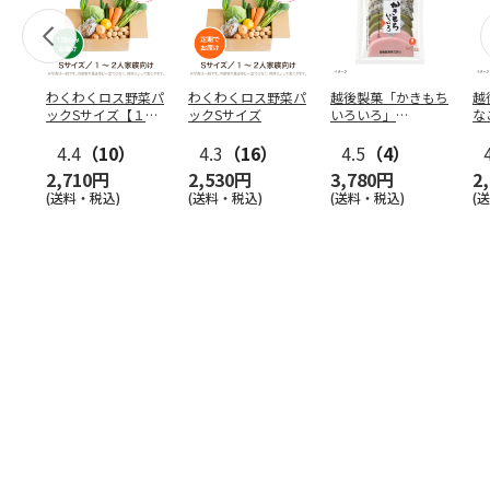
わくわくロス野菜パ
わくわくロス野菜パ
越後製菓「かきもち
越
ックSサイズ【１
ックSサイズ
いろいろ」
な
回】
280g×12袋
2
4.4
（10）
4.3
（16）
4.5
（4）
2,710円
2,530円
3,780円
2
(送料・税込)
(送料・税込)
(送料・税込)
(