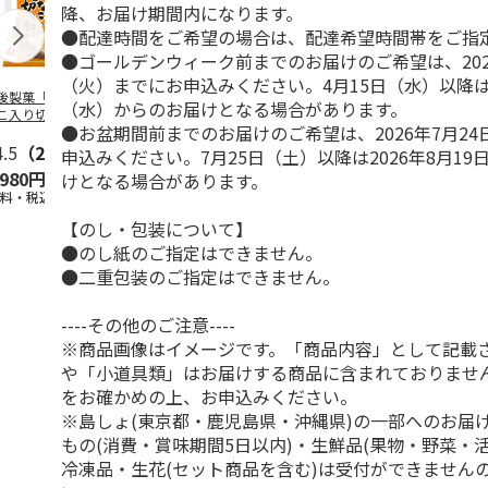
降、お届け期間内になります。
●配達時間をご希望の場合は、配達希望時間帯をご指
●ゴールデンウィーク前までのお届けのご希望は、202
（火）までにお申込みください。4月15日（水）以降は2
後製菓「生一番き
越後製菓「よもぎも
ゴールドラッシュ＆
わくわくロス
（水）からのお届けとなる場合があります。
こ入り切り餅」
ち きねつき」
ピュアホワイト
ックMサイズ
●お盆期間前までのお届けのご希望は、2026年7月2
10g×12袋
450g×10袋
回】
4.5
（2）
5.0
（1）
3.3
（3）
申込みください。7月25日（土）以降は2026年8月1
,980円
4,680円
4,420円
3,865円
けとなる場合があります。
送料・税込)
(送料・税込)
(送料・税込)
(送料・税込)
【のし・包装について】
●のし紙のご指定はできません。
●二重包装のご指定はできません。
----その他のご注意----
※商品画像はイメージです。「商品内容」として記載
や「小道具類」はお届けする商品に含まれておりませ
をお確かめの上、お申込みください。
※島しょ(東京都・鹿児島県・沖縄県)の一部へのお届
もの(消費・賞味期間5日以内)・生鮮品(果物・野菜・
冷凍品・生花(セット商品を含む)は受付ができません