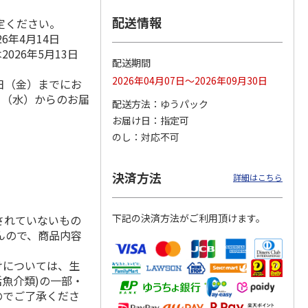
配送情報
定ください。
6年4月14日
026年5月13日
野菜パ
ＪＡあきた湖東のえ
越後製菓「クッキン
＜お中元＞有機ＪＡ
配送期間
【１
だまめ
グもち」120g×45
Ｓ認証 照沼Ｑｕａ
2026年04月07日～2026年09月30日
4日（金）までにお
袋
ｌｉｔｙ 干し芋
4.8
（10）
5.0
（1）
5.0
（1）
9日（水）からのお届
配送方法
ゆうパック
2,700円
4,380円
3,240円
お届け日
指定可
(送料・税込)
(送料・税込)
(送料・税込)
のし
対応不可
決済方法
詳細はこちら
下記の決済方法がご利用頂けます。
されていないもの
んので、商品内容
けについては、生
活魚介類)の一部・
のでご了承くださ