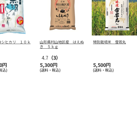
コシヒカリ １０ｋ
山形県村山地区産 はえぬ
特別栽培米 雪若丸
き ５ｋｇ
4.7
（3）
80円
5,300円
5,500円
税込)
(送料・税込)
(送料・税込)