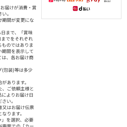
、お届けが消費・賞
さい。
け期間が変更にな
る日まで、「賞味
日までをそれぞれ
るものではありま
い期間を表示して
ては、各お届け商
(包装)等は多少
合があります。
た、ご依頼主様と
品によりお届け日
ださい。
書又はお届け伝票
となります。
+」を選択、必要
当画面での「カー