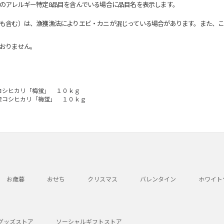
のアレルギー特定8品目を含んでいる場合に品目名を表示します。
も含む）は、漁獲漁法によりエビ・カニが混じっている場合があります。また、こ
おりません。
コシヒカリ「梅蛍」 １０ｋｇ
産コシヒカリ「梅蛍」 １０ｋｇ
お歳暮
おせち
クリスマス
バレンタイン
ホワイト
グッズストア
ソーシャルギフトストア