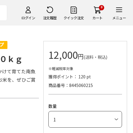
0
ログイン
注文履歴
クイック注文
カート
メニュー
12,000
円
０ｋｇ
(送料・税込)
※軽減税率対象
かけて育てた南魚
獲得ポイント： 120 pt
お米を、ぜひご賞
商品番号
8445060215
数量