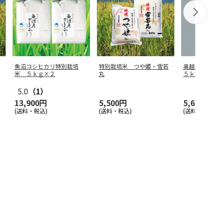
魚沼コシヒカリ特別栽培
特別栽培米 つや姫・雪若
奥越後岩船
米 ５ｋｇ×２
丸
５ｋｇ
5.0
（1）
13,900円
5,500円
5,600円
(送料・税込)
(送料・税込)
(送料・税込)