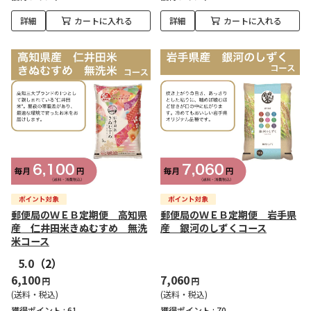
詳細
カートに入れる
詳細
カートに入れる
郵便局のＷＥＢ定期便 高知県
郵便局のＷＥＢ定期便 岩手県
産 仁井田米きぬむすめ 無洗
産 銀河のしずくコース
米コース
5.0
（2）
6,100
7,060
円
円
(送料・税込)
(送料・税込)
獲得ポイント :
61
獲得ポイント :
70