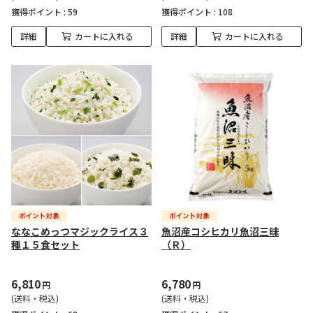
獲得ポイント :
59
獲得ポイント :
108
詳細
カートに入れる
詳細
カートに入れる
ななこめっつマジックライス３
魚沼産コシヒカリ魚沼三昧
種１５食セット
（Ｒ）
6,810
6,780
円
円
(送料・税込)
(送料・税込)