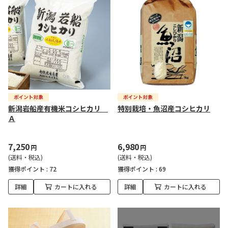
新潟岩船産有機米コシヒカリ
特別栽培・魚沼産コシヒカリ
Ａ
7,250
6,980
円
円
(送料・税込)
(送料・税込)
獲得ポイント :
72
獲得ポイント :
69
詳細
カートに入れる
詳細
カートに入れる