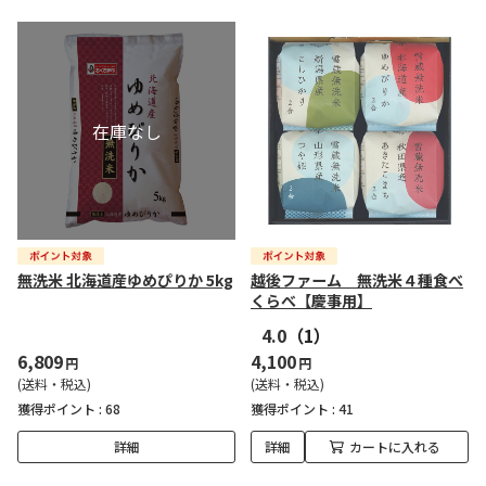
無洗米 北海道産ゆめぴりか 5kg
越後ファーム 無洗米４種食べ
くらべ【慶事用】
4.0
（1）
6,809
4,100
円
円
(送料・税込)
(送料・税込)
獲得ポイント :
68
獲得ポイント :
41
詳細
詳細
カートに入れる