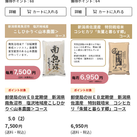
獲得ポイント :
68
獲得ポイント :
64
詳細
カートに入れる
詳細
カートに入れる
郵便局のＷＥＢ定期便 新潟県
郵便局のＷＥＢ定期便 新潟県
南魚沼市 塩沢地域産こしひか
佐渡産 特別栽培米 コシヒカ
り＜山本農園＞コース
リ「朱鷺と暮らす郷」コース
5.0
（2）
7,500
6,950
円
円
(送料・税込)
(送料・税込)