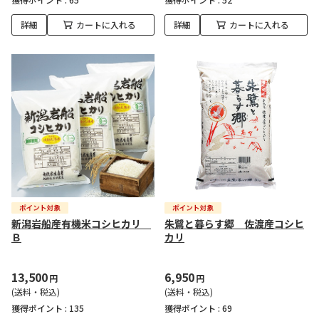
詳細
カートに入れる
詳細
カートに入れる
新潟岩船産有機米コシヒカリ
朱鷺と暮らす郷 佐渡産コシヒ
Ｂ
カリ
13,500
6,950
円
円
(送料・税込)
(送料・税込)
獲得ポイント :
135
獲得ポイント :
69