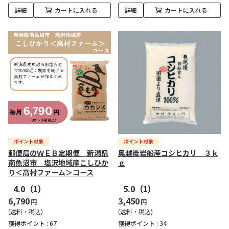
詳細
カートに入れる
詳細
カートに入れる
郵便局のＷＥＢ定期便 新潟県
奥越後岩船産コシヒカリ ３ｋ
南魚沼市 塩沢地域産こしひか
ｇ
り＜高村ファーム＞コース
4.0
（1）
5.0
（1）
6,790
3,450
円
円
(送料・税込)
(送料・税込)
獲得ポイント :
67
獲得ポイント :
34