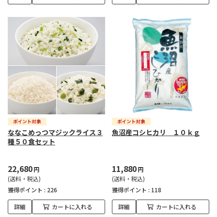
ななこめっつマジックライス３
魚沼産コシヒカリ １０ｋｇ
種５０食セット
22,680
11,880
円
円
(送料・税込)
(送料・税込)
獲得ポイント :
226
獲得ポイント :
118
詳細
カートに入れる
詳細
カートに入れる