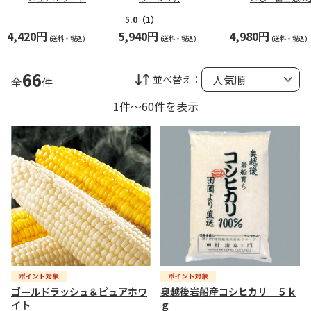
5.0
（1）
4,420円
5,940円
4,980円
(送料・税込)
(送料・税込)
(送料・税込)
66
並べ替え：
全
件
1件～60件を表示
ゴールドラッシュ＆ピュアホワ
奥越後岩船産コシヒカリ ５ｋ
イト
ｇ