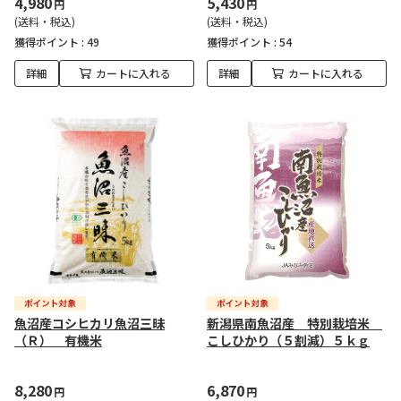
4,980
5,430
円
円
(送料・税込)
(送料・税込)
獲得ポイント :
49
獲得ポイント :
54
詳細
カートに入れる
詳細
カートに入れる
魚沼産コシヒカリ魚沼三昧
新潟県南魚沼産 特別栽培米
（Ｒ） 有機米
こしひかり（５割減）５ｋｇ
8,280
6,870
円
円