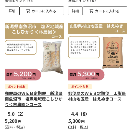
獲得ポイント :
68
獲得ポイント :
67
詳細
カートに入れる
詳細
カートに入れる
郵便局のＷＥＢ定期便 新潟県
郵便局のＷＥＢ定期便 山形県
南魚沼市 塩沢地域産こしひか
村山地区産 はえぬきコース
り＜林農園＞コース
5.0
（2）
4.4
（8）
5,200
5,300
円
円
(送料・税込)
(送料・税込)