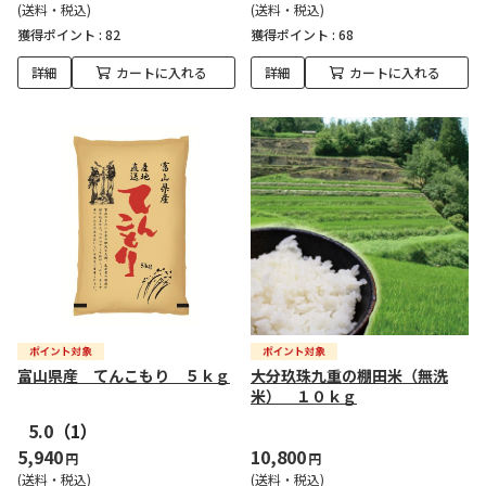
(送料・税込)
(送料・税込)
獲得ポイント :
82
獲得ポイント :
68
詳細
カートに入れる
詳細
カートに入れる
富山県産 てんこもり ５ｋｇ
大分玖珠九重の棚田米（無洗
米） １０ｋｇ
5.0
（1）
5,940
10,800
円
円
(送料・税込)
(送料・税込)