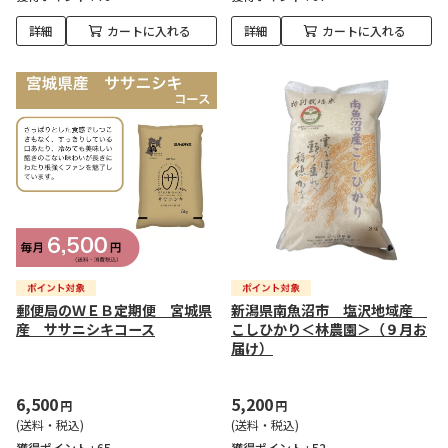
詳細
カートに入れる
詳細
カートに入れる
郵便局のＷＥＢ定期便 宮城県
新潟県南魚沼市 塩沢地域産
産 ササニシキコース
こしひかり＜林農園＞（９月お
届け）
6,500
5,200
円
円
(送料・税込)
(送料・税込)
獲得ポイント :
65
獲得ポイント :
52