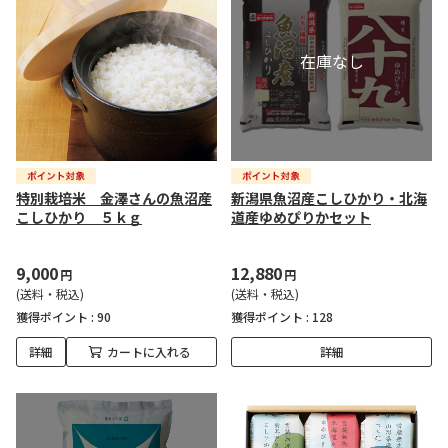
特別栽培米 金澤さんの魚沼産
新潟県魚沼産こしひかり・北海
こしひかり ５ｋｇ
道産ゆめぴりかセット
9,000
12,880
円
円
(送料・税込)
(送料・税込)
獲得ポイント :
90
獲得ポイント :
128
詳細
カートに入れる
詳細