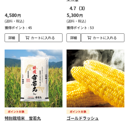
4.7
（3）
4,580
5,300
円
円
(送料・税込)
(送料・税込)
獲得ポイント :
45
獲得ポイント :
53
詳細
カートに入れる
詳細
カートに入れる
特別栽培米 雪若丸
ゴールドラッシュ