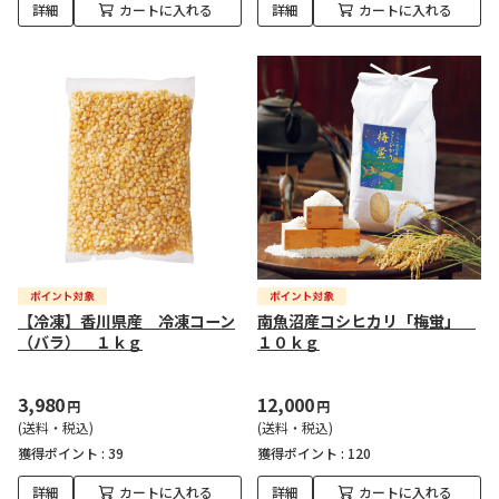
詳細
カートに入れる
詳細
カートに入れる
【冷凍】香川県産 冷凍コーン
南魚沼産コシヒカリ「梅蛍」
（バラ） １ｋｇ
１０ｋｇ
3,980
12,000
円
円
(送料・税込)
(送料・税込)
獲得ポイント :
39
獲得ポイント :
120
詳細
カートに入れる
詳細
カートに入れる