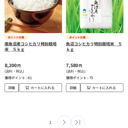
南魚沼産コシヒカリ特別栽培
魚沼コシヒカリ特別栽培米 ５
米 ５ｋｇ
ｋｇ
8,200
7,580
円
円
(送料・税込)
(送料・税込)
獲得ポイント :
82
獲得ポイント :
75
詳細
カートに入れる
詳細
カートに入れる
1