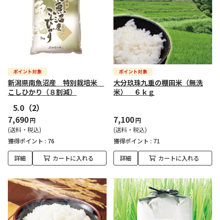
新潟県南魚沼産 特別栽培米
大分玖珠九重の棚田米（無洗
こしひかり（８割減）
米） ６ｋｇ
5.0
（2）
7,690
7,100
円
円
(送料・税込)
(送料・税込)
獲得ポイント :
76
獲得ポイント :
71
詳細
カートに入れる
詳細
カートに入れる