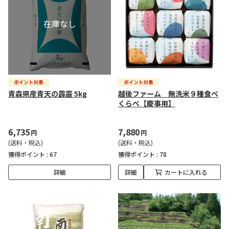
青森県産青天の霹靂 5kg
越後ファーム 無洗米９種食べ
くらべ【慶事用】
6,735
7,880
円
円
(送料・税込)
(送料・税込)
獲得ポイント :
67
獲得ポイント :
78
詳細
詳細
カートに入れる