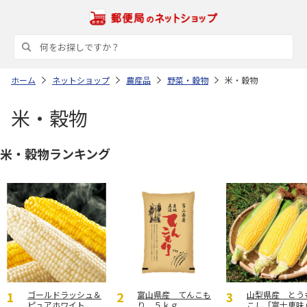
ホーム
ネットショップ
農産品
野菜・穀物
米・穀物
米・穀物
米・穀物ランキング
ゴールドラッシュ＆
富山県産 てんこも
山梨県産 とう
ピュアホワイト
り ５ｋｇ
こし「富士恵味