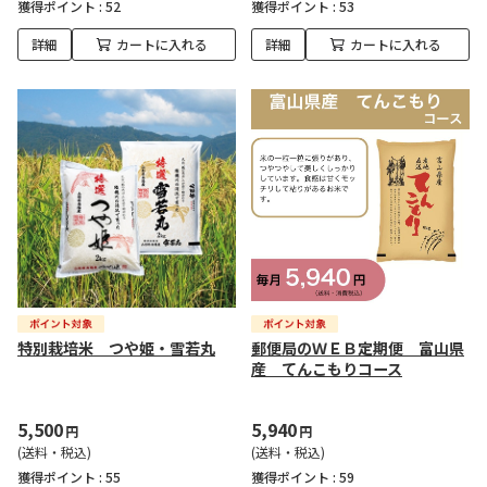
獲得ポイント :
52
獲得ポイント :
53
詳細
カートに入れる
詳細
カートに入れる
特別栽培米 つや姫・雪若丸
郵便局のＷＥＢ定期便 富山県
産 てんこもりコース
5,500
5,940
円
円
(送料・税込)
(送料・税込)
獲得ポイント :
55
獲得ポイント :
59