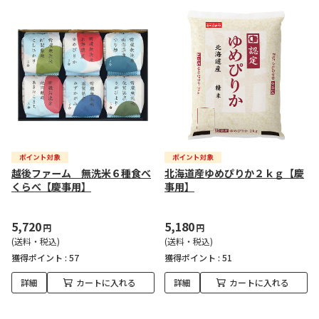
越後ファーム 無洗米６種食べ
北海道産ゆめぴりか２ｋｇ【慶
くらべ【慶事用】
事用】
5,720
5,180
円
円
(送料・税込)
(送料・税込)
獲得ポイント :
57
獲得ポイント :
51
詳細
カートに入れる
詳細
カートに入れる