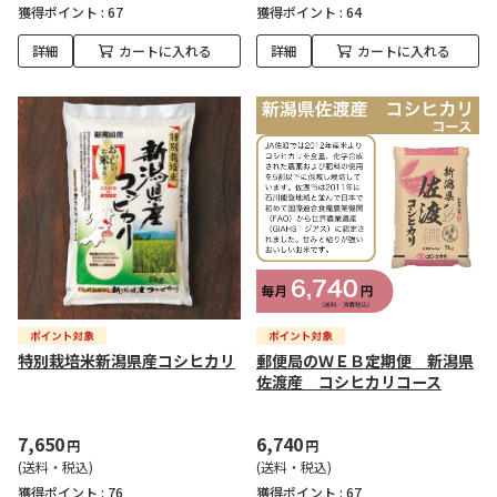
獲得ポイント :
67
獲得ポイント :
64
詳細
カートに入れる
詳細
カートに入れる
特別栽培米新潟県産コシヒカリ
郵便局のＷＥＢ定期便 新潟県
佐渡産 コシヒカリコース
7,650
6,740
円
円
(送料・税込)
(送料・税込)
獲得ポイント :
76
獲得ポイント :
67