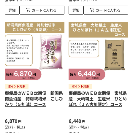
詳細
カートに入れる
詳細
カートに入れる
郵便局のＷＥＢ定期便 新潟県
郵便局のＷＥＢ定期便 宮城県
南魚沼産 特別栽培米 こしひ
産 大崎耕土 生産米 ひとめ
かり（５割減）コース
ぼれ（ＪＡ古川限定）コース
6,870
6,440
円
円
(送料・税込)
(送料・税込)