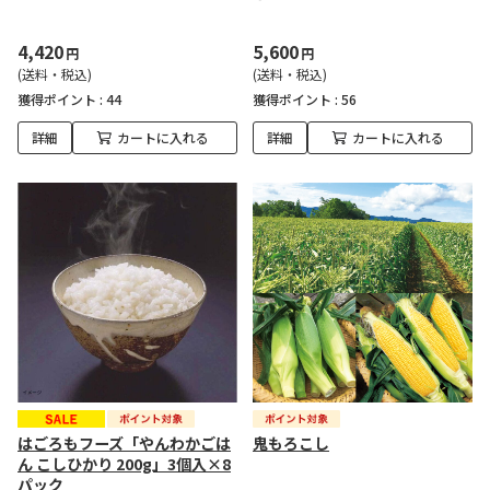
4,420
5,600
円
円
(送料・税込)
(送料・税込)
獲得ポイント :
44
獲得ポイント :
56
詳細
カートに入れる
詳細
カートに入れる
はごろもフーズ「やんわかごは
鬼もろこし
ん こしひかり 200g」3個入×8
パック