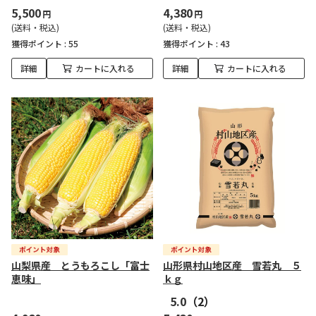
5,500
4,380
円
円
(送料・税込)
(送料・税込)
獲得ポイント :
55
獲得ポイント :
43
詳細
カートに入れる
詳細
カートに入れる
山梨県産 とうもろこし「富士
山形県村山地区産 雪若丸 ５
恵味」
ｋｇ
5.0
（2）