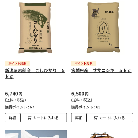
新潟県岩船産 こしひかり ５
宮城県産 ササニシキ ５ｋｇ
ｋｇ
6,740
6,500
円
円
(送料・税込)
(送料・税込)
獲得ポイント :
67
獲得ポイント :
65
詳細
カートに入れる
詳細
カートに入れる