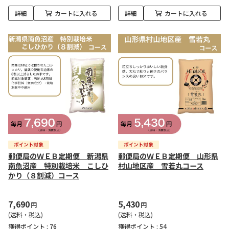
詳細
カートに入れる
詳細
カートに入れる
郵便局のＷＥＢ定期便 新潟県
郵便局のＷＥＢ定期便 山形県
南魚沼産 特別栽培米 こしひ
村山地区産 雪若丸コース
かり（８割減）コース
7,690
5,430
円
円
(送料・税込)
(送料・税込)
獲得ポイント :
76
獲得ポイント :
54