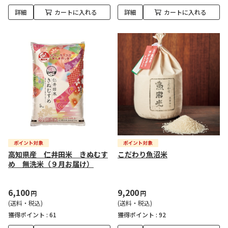
詳細
カートに入れる
詳細
カートに入れる
高知県産 仁井田米 きぬむす
こだわり魚沼米
め 無洗米（９月お届け）
6,100
9,200
円
円
(送料・税込)
(送料・税込)
獲得ポイント :
61
獲得ポイント :
92