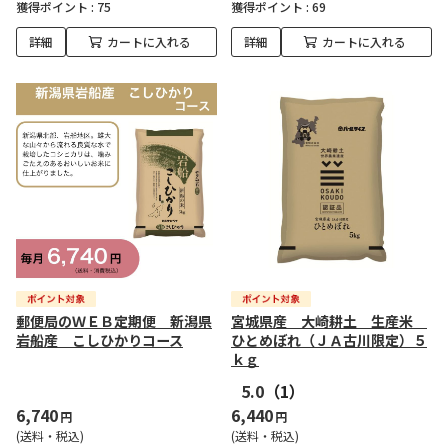
獲得ポイント :
75
獲得ポイント :
69
詳細
カートに入れる
詳細
カートに入れる
郵便局のＷＥＢ定期便 新潟県
宮城県産 大崎耕土 生産米
岩船産 こしひかりコース
ひとめぼれ（ＪＡ古川限定）５
ｋｇ
5.0
（1）
6,740
6,440
円
円
(送料・税込)
(送料・税込)