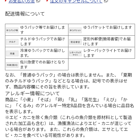
お支払い方法
注文のキャンセルについて
配送情報について
ゆうパック等でお届けしま
ゆうパケットでお届けします
す
チルドゆうパックでお届け
定形外郵便(簡易書留)でお届
します
けします
冷凍ゆうパックでお届けし
レターパックライトでお届け
ます。
します
佐川急便でのお届けとなり
ます
なお、「普通ゆうパック」の場合は表示しません。また、「夏期
のみチルドゆうパック」などとなる場合は、記号での表示はせ
ず、商品内容欄にその旨を表示しています。
アレルギー情報について
商品に「小麦」「そば」「卵」「乳」「落花生」「えび」「か
に」「くるみ」のアレルギー特定8品目を含んでいる場合に品目名
を表示します。
※エビ・カニを除く魚介類（これらの魚介類を原材料として製造
された加工品も含む）は、漁獲漁法によりエビ・カニが混じって
いる場合があります。 また、これらの魚介類は、エサとしてエ
ビ・カニを食べている可能性があります。