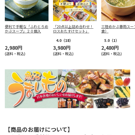
便利で手軽な「ふわとろめ
「20点以上詰め合わせ！
三陸めかぶ春雨スー
かぶスープ」２０個入
ロスおたすけセット」
食）
4.0
（18）
5.0
（1）
2,980円
3,980円
2,480円
(送料・税込)
(送料・税込)
(送料・税込)
【商品のお届けについて】