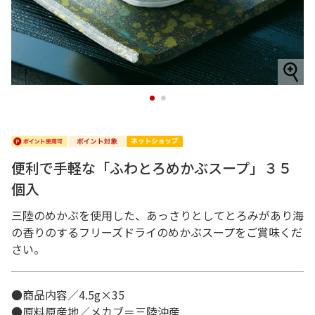
1
2
便利で手軽な「ふわとろめかぶスープ」３５
個入
三陸のめかぶを使用した、あっさりとしてとろみがあり海
の香りのするフリーズドライのめかぶスープをご賞味くだ
さい。
●商品内容／4.5g×35
●原料原産地／メカブ＝三陸沖産