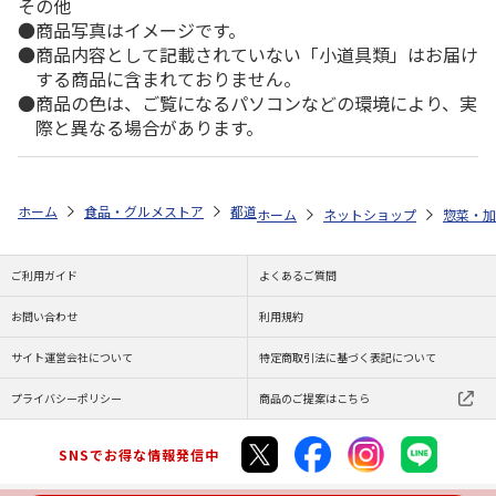
その他
商品写真はイメージです。
商品内容として記載されていない「小道具類」はお届け
する商品に含まれておりません。
商品の色は、ご覧になるパソコンなどの環境により、実
際と異なる場合があります。
ホーム
食品・グルメストア
都道府県から探す
岩手県
便利で手軽
ホーム
ネットショップ
惣菜・加
ご利用ガイド
よくあるご質問
お問い合わせ
利用規約
サイト運営会社について
特定商取引法に基づく表記について
プライバシーポリシー
商品のご提案はこちら
SNSでお得な情報発信中