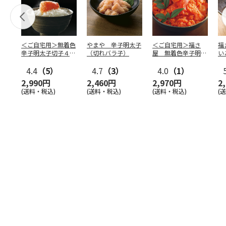
＜ご自宅用＞無着色
やまや 辛子明太子
＜ご自宅用＞福さ
福
辛子明太子切子４６
（切れバラ子）
屋 無着色辛子明太
い
０ｇ
子（切子）４５０ｇ
4.4
（5）
4.7
（3）
4.0
（1）
2,990円
2,460円
2,970円
2
(送料・税込)
(送料・税込)
(送料・税込)
(