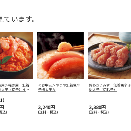
見ています。
宅用＞福さ屋 無着
＜お中元＞やまや無着色辛
博多きよみず 無着色辛子
明太子（切子）４５
子明太子Ａ
明太子（切れ子）
1）
0円
3,240円
3,380円
税込)
(送料・税込)
(送料・税込)