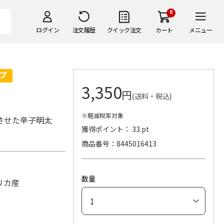
0
ログイン
注文履歴
クイック注文
カート
メニュー
3,350
円
(送料・税込)
※軽減税率対象
させた辛子明太
獲得ポイント： 33 pt
商品番号
8445016413
数量
リカ産