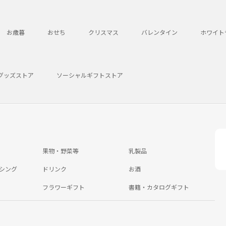
お歳暮
おせち
クリスマス
バレンタイン
ホワイト
グッズストア
ソーシャルギフトストア
果物・野菜等
乳製品
シング
ドリンク
お酒
フラワーギフト
書籍・カタログギフト