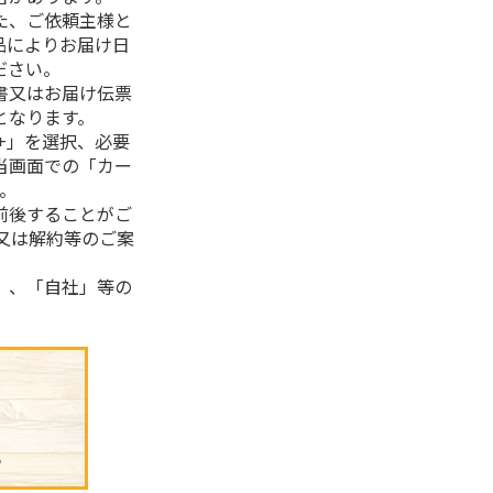
た、ご依頼主様と
品によりお届け日
ださい。
書又はお届け伝票
となります。
+」を選択、必要
当画面での「カー
。
前後することがご
又は解約等のご案
」、「自社」等の