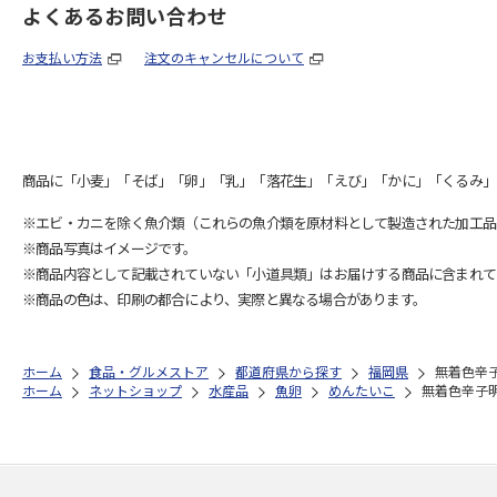
よくあるお問い合わせ
お支払い方法
注文のキャンセルについて
商品に「小麦」「そば」「卵」「乳」「落花生」「えび」「かに」「くるみ」
※エビ・カニを除く魚介類（これらの魚介類を原材料として製造された加工品
※商品写真はイメージです。
※商品内容として記載されていない「小道具類」はお届けする商品に含まれて
※商品の色は、印刷の都合により、実際と異なる場合があります。
ホーム
食品・グルメストア
都道府県から探す
福岡県
無着色辛
ホーム
ネットショップ
水産品
魚卵
めんたいこ
無着色辛子