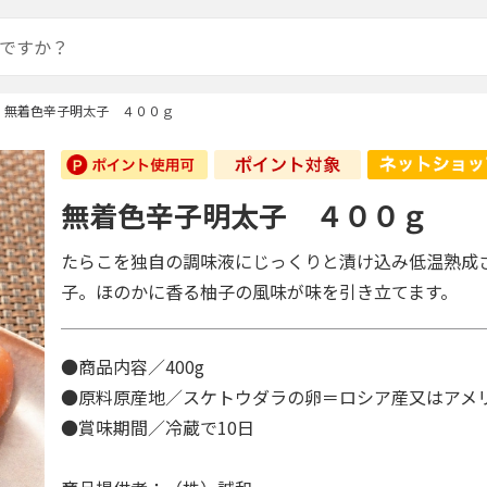
無着色辛子明太子 ４００ｇ
無着色辛子明太子 ４００ｇ
たらこを独自の調味液にじっくりと漬け込み低温熟成
子。ほのかに香る柚子の風味が味を引き立てます。
●商品内容／400g
●原料原産地／スケトウダラの卵＝ロシア産又はアメ
●賞味期間／冷蔵で10日