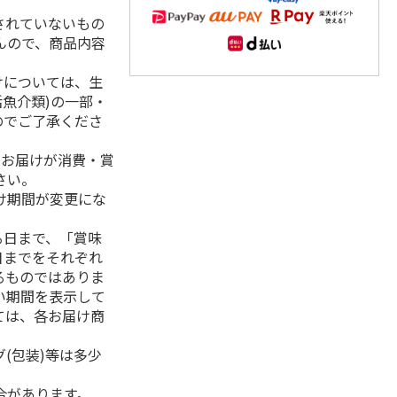
されていないもの
んので、商品内容
けについては、生
活魚介類)の一部・
のでご了承くださ
、お届けが消費・賞
さい。
け期間が変更にな
る日まで、「賞味
日までをそれぞれ
るものではありま
い期間を表示して
ては、各お届け商
(包装)等は多少
合があります。