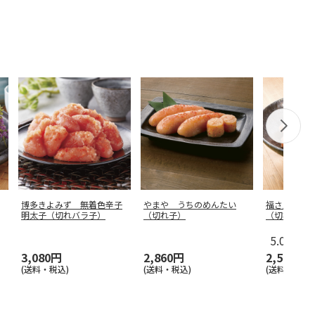
博多きよみず 無着色辛子
やまや うちのめんたい
福さ屋 辛
明太子（切れバラ子）
（切れ子）
（切れバラ
5.0
（3）
3,080円
2,860円
2,590円
(送料・税込)
(送料・税込)
(送料・税込)