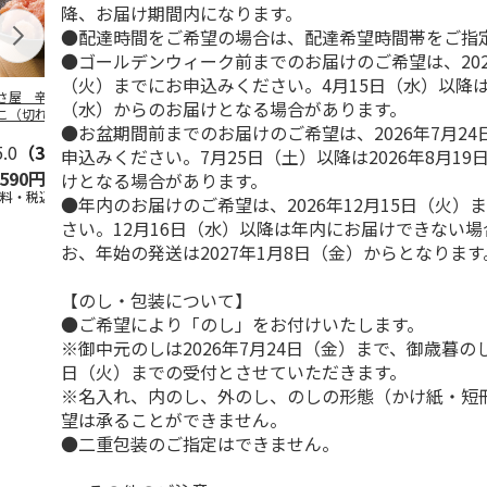
降、お届け期間内になります。
●配達時間をご希望の場合は、配達希望時間帯をご指
●ゴールデンウィーク前までのお届けのご希望は、202
（火）までにお申込みください。4月15日（水）以降は2
さ屋 辛子めんた
＜お中元＞やまや無
＜お中元＞辛子明太
＜お中元＞保
（水）からのお届けとなる場合があります。
こ（切れバラ子）
着色辛子明太子Ａ
子
利 小分け切
●お盆期間前までのお届けのご希望は、2026年7月2
し辛子明太子
5.0
（3）
5.0
（2）
申込みください。7月25日（土）以降は2026年8月1
,590円
3,240円
2,480円
2,950円
けとなる場合があります。
送料・税込)
(送料・税込)
(送料・税込)
(送料・税込)
●年内のお届けのご希望は、2026年12月15日（火）
さい。12月16日（水）以降は年内にお届けできない
お、年始の発送は2027年1月8日（金）からとなります
【のし・包装について】
●ご希望により「のし」をお付けいたします。
※御中元のしは2026年7月24日（金）まで、御歳暮のしは
日（火）までの受付とさせていただきます。
※名入れ、内のし、外のし、のしの形態（かけ紙・短
望は承ることができません。
●二重包装のご指定はできません。