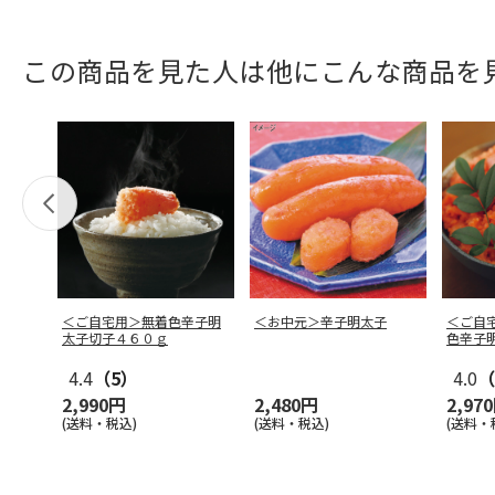
この商品を見た人は他にこんな商品を
＜ご自宅用＞無着色辛子明
＜お中元＞辛子明太子
＜ご自
太子切子４６０ｇ
色辛子
０ｇ
4.4
（5）
4.0
（
2,990円
2,480円
2,97
(送料・税込)
(送料・税込)
(送料・