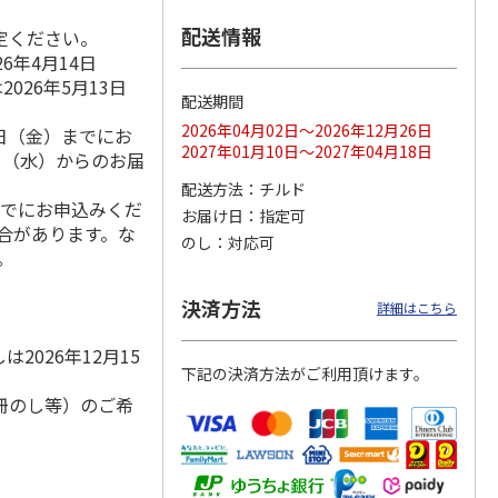
配送情報
定ください。
6年4月14日
026年5月13日
存に便
＜お中元＞博多ふく
【冷凍】北海道産い
福さ屋 辛子明太子
配送期間
り落と
いち 辛子明太子
くら醤油漬け 100ｇ
（切れバラ子）・た
2026年04月02日～2026年12月26日
4日（金）までにお
上切れ
（鮭工房・サーモ
らこ（切れ子）
2027年01月10日～2027年04月18日
5.0
（1）
ン
…
4.0
（1）
9日（水）からのお届
2,980円
2,150円
2,590円
配送方法
チルド
(送料・税込)
(送料別・税込)
(送料・税込)
までにお申込みくだ
お届け日
指定可
場合があります。な
のし
対応可
。
決済方法
詳細はこちら
2026年12月15
下記の決済方法がご利用頂けます。
冊のし等）のご希