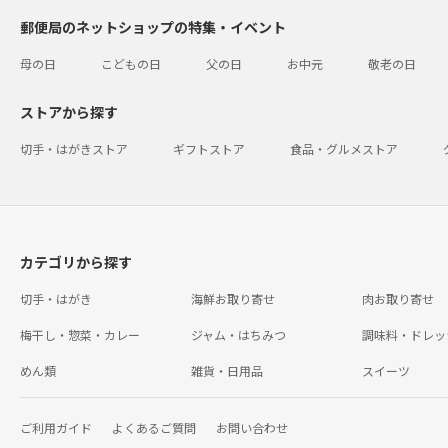
郵便局のネットショップの特集・イベント
母の日
こどもの日
父の日
お中元
敬老の日
ストアから探す
切手・はがきストア
ギフトストア
食品・グルメストア
カテゴリから探す
切手・はがき
海鮮お取り寄せ
肉お取り寄せ
梅干し・惣菜・カレー
ジャム・はちみつ
調味料・ドレッ
めん類
雑貨・日用品
スイーツ
ご利用ガイド
よくあるご質問
お問い合わせ