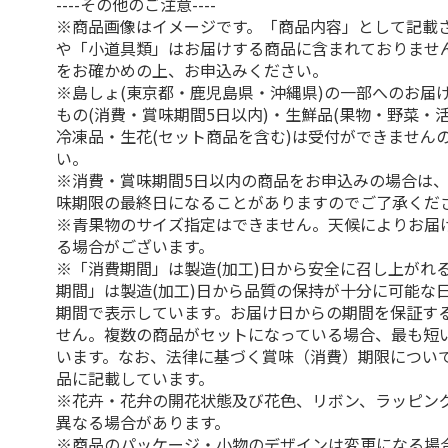
----その他のご注意----
※商品画像はイメージです。「商品内容」として記載
や「小道具類」はお届けする商品に含まれておりませ
をお確かめの上、お申込みください。
※島しょ(東京都・鹿児島県・沖縄県)の一部へのお届
もの(消費・賞味期間5日以内)・生鮮品(果物・野菜・
冷凍品・生花(セット商品を含む)は受付ができません
い。
※消費・賞味期間5日以内の商品をお申込みの場合は
味期限の最終日になることがありますのでご了承くだ
※青果物のサイズ指定はできません。天候によりお届
る場合がございます。
※「消費期間」は製造(加工)日から安全に召し上がれ
期間」は製造(加工)日から品質の保持が十分に可能な
期間で表示しています。お届け日からの期間を保証す
せん。複数の商品がセットになっている場合、最も短
います。なお、法律に基づく賞味（消費）期限につい
品に記載しています。
※花卉・花弁の開花状態及び花色、リボン、ラッピング
異なる場合があります。
※商品のパッケージ・小物のデザインは変更になる場