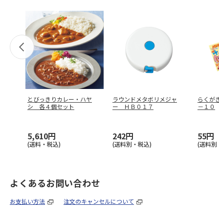
とびっきりカレー・ハヤ
ラウンドメタボリメジャ
らくが
シ 各４個セット
ー ＨＢ０１７
－１０
5,610円
242円
55円
(送料・税込)
(送料別・税込)
(送料別
よくあるお問い合わせ
お支払い方法
注文のキャンセルについて