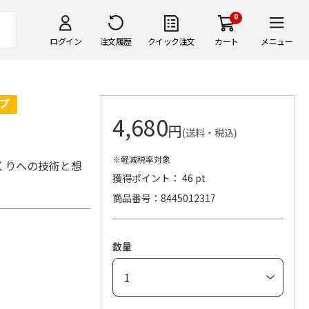
0
ログイン
注文履歴
クイック注文
カート
メニュー
4,680
円
(送料・税込)
※軽減税率対象
くりへの技術と想
獲得ポイント： 46 pt
商品番号
8445012317
数量