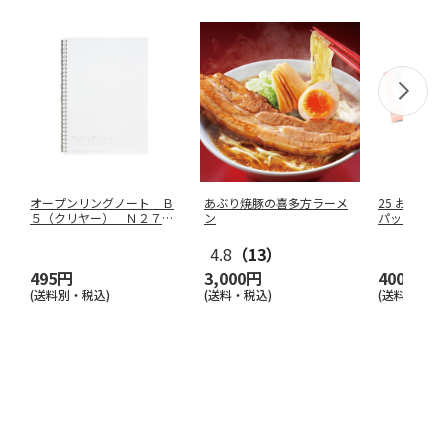
オープンリングノート Ｂ
あぶり焼豚の喜多方ラーメ
25 おくる
５（クリヤー） Ｎ２７２
ン
パッド ス
５－１
4.8
（13）
495円
3,000円
400円
(送料別・税込)
(送料・税込)
(送料別・税込