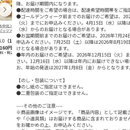
降、お届け期間内になります。
●配達時間をご希望の場合は、配達希望時間帯をご指
●ゴールデンウィーク前までのお届けのご希望は、202
（火）までにお申込みください。4月15日（水）以降は2
お中元＞【冷凍】
【冷凍】「JINBO
＜お中元＞神戸開花
にんべん「だ
（水）からのお届けとなる場合があります。
ピッツァ・アル・
MINAMI AOYAMA」
亭 レンジで煮込み
リゾット風ト
●お盆期間前までのお届けのご希望は、2026年7月2
ーイオ＞ローマの
焼き目つ
…
ハンバーグ２種
味」×20個
角
4.0
…
（1）
5.0
（1）
申込みください。7月25日（土）以降は2026年8月1
,160円
3,240円
2,880円
4,580円
けとなる場合があります。
送料・税込)
(送料・税込)
(送料・税込)
(送料・税込)
●年内のお届けのご希望は、2026年12月15日（火）
さい。12月16日（水）以降は年内にお届けできない
お、年始の発送は2027年1月8日（金）からとなります
【のし・包装について】
●のし紙のご指定はできません。
●二重包装のご指定はできません。
----その他のご注意----
※商品画像はイメージです。「商品内容」として記載
や「小道具類」はお届けする商品に含まれておりませ
をお確かめの上、お申込みください。