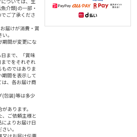
けについては、生
活魚介類)の一部・
のでご了承くださ
、お届けが消費・賞
さい。
け期間が変更にな
る日まで、「賞味
日までをそれぞれ
るものではありま
い期間を表示して
ては、各お届け商
(包装)等は多少
合があります。
た、ご依頼主様と
品によりお届け日
ださい。
書又はお届け伝票