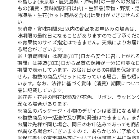
※島しょ(東京都・鹿児島県・沖縄県)の一部へのお届
もの(消費・賞味期間5日以内)・生鮮品(果物・野菜・
冷凍品・生花(セット商品を含む)は受付ができません
い。
※消費・賞味期間5日以内の商品をお申込みの場合は
味期限の最終日になることがありますのでご了承くだ
※青果物のサイズ指定はできません。天候によりお届
る場合がございます。
※「消費期間」は製造(加工)日から安全に召し上がれ
期間」は製造(加工)日から品質の保持が十分に可能な
期間で表示しています。お届け日からの期間を保証す
せん。複数の商品がセットになっている場合、最も短
います。なお、法律に基づく賞味（消費）期限につい
品に記載しています。
※花卉・花弁の開花状態及び花色、リボン、ラッピング
異なる場合があります。
※商品のパッケージ・小物のデザインは変更になる場
※複数商品の一括送付及び同時発送はできません。ま
お届け先様が同じ場合、同日のお申込みであっても商
が異なる場合がございますので、あらかじめご了承く
※保証書付の家電製品等については保証書と共に領収