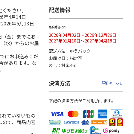
配送情報
定ください。
6年4月14日
026年5月13日
しがゆ
宮崎県産黒毛和牛と
＜お中元＞黒黒黒ハ
宮崎県産黒毛和牛と
配送期間
マト
黒豚のハンバーグ
ンバーグ６個
黒豚のハンバーグ
2026年04月02日～2026年12月26日
4日（金）までにお
５個入
2027年01月10日～2027年04月18日
9日（水）からのお届
3,000円
4,680円
3,000円
配送方法
ゆうパック
(送料・税込)
(送料・税込)
(送料・税込)
までにお申込みくだ
お届け日
指定可
場合があります。な
のし
対応不可
。
決済方法
詳細はこちら
下記の決済方法がご利用頂けます。
されていないもの
んので、商品内容