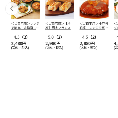
＜ご自宅用＞レンジ
＜ご自宅用＞【冷
＜ご自宅用＞神戸開
＜
で簡単 北海道こだ
凍】明太フランス
花亭 レンジで煮込
＜
わりセット
５本セット
みハンバーグ２種
タ
4.5
（2）
5.0
（2）
4.5
（2）
四
2,480円
2,980円
2,880円
4
(送料・税込)
(送料・税込)
(送料・税込)
(