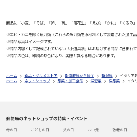
商品に「小麦」「そば」「卵」「乳」「落花生」「えび」「かに」「くるみ」
※エビ・カニを除く魚介類（これらの魚介類を原材料として製造された加工品
※商品写真はイメージです。
※商品内容として記載されていない「小道具類」はお届けする商品に含まれて
※商品の色は、印刷の都合により、実際と異なる場合があります。
ホーム
食品・グルメストア
都道府県から探す
新潟県
イタリア
ホーム
ネットショップ
惣菜・加工食品
洋惣菜
洋惣菜
イタ
郵便局のネットショップの特集・イベント
母の日
こどもの日
父の日
お中元
敬老の日