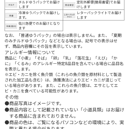
チルドゆうパックでお届け
定形外郵便(簡易書留)でお届
します
けします
冷凍ゆうパックでお届けし
レターパックライトでお届け
ます。
します
佐川急便でのお届けとなり
ます
なお、「普通ゆうパック」の場合は表示しません。また、「夏期
のみチルドゆうパック」などとなる場合は、記号での表示はせ
ず、商品内容欄にその旨を表示しています。
アレルギー情報について
商品に「小麦」「そば」「卵」「乳」「落花生」「えび」「か
に」「くるみ」のアレルギー特定8品目を含んでいる場合に品目名
を表示します。
※エビ・カニを除く魚介類（これらの魚介類を原材料として製造
された加工品も含む）は、漁獲漁法によりエビ・カニが混じって
いる場合があります。 また、これらの魚介類は、エサとしてエ
ビ・カニを食べている可能性があります。
その他
商品写真はイメージです。
商品内容として記載されていない「小道具類」はお届け
する商品に含まれておりません。
商品の色は、ご覧になるパソコンなどの環境により、実
際と異なる場合があります。