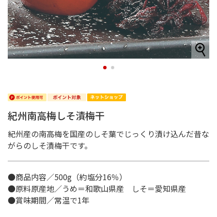
1
2
紀州南高梅しそ漬梅干
紀州産の南高梅を国産のしそ葉でじっくり漬け込んだ昔な
がらのしそ漬梅干です。
●商品内容／500g（約塩分16％）
●原料原産地／うめ＝和歌山県産 しそ＝愛知県産
●賞味期間／常温で1年