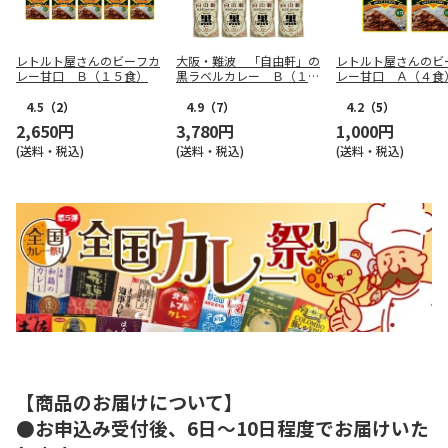
レトルト屋さんのビーフカ
大阪・難波 「自由軒」の
レトルト屋さんのビ
レー甘口 Ｂ（１５食）
黒ラベルカレー Ｂ（１０
レー甘口 Ａ（４食
食）
4.5
（2）
4.9
（7）
4.2
（5）
2,650円
3,780円
1,000円
(送料・税込)
(送料・税込)
(送料・税込)
【商品のお届けについて】
●お申込み受付後、6日～10日程度でお届けいた