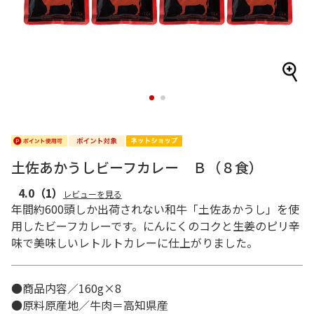
1
2
土佐あかうしビーフカレー Ｂ（８食）
4.0
（1）
レビューを見る
年間約600頭しか出荷されない和牛「土佐あかうし」を使
用したビーフカレーです。にんにくのコクと生姜のピリ辛
味で美味しいレトルトカレーに仕上がりました。
●商品内容／160g×8
●原料原産地／牛肉＝高知県産