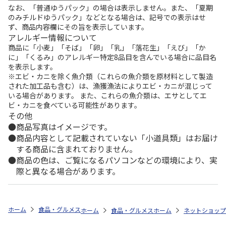
なお、「普通ゆうパック」の場合は表示しません。また、「夏期
のみチルドゆうパック」などとなる場合は、記号での表示はせ
ず、商品内容欄にその旨を表示しています。
アレルギー情報について
商品に「小麦」「そば」「卵」「乳」「落花生」「えび」「か
に」「くるみ」のアレルギー特定8品目を含んでいる場合に品目名
を表示します。
※エビ・カニを除く魚介類（これらの魚介類を原材料として製造
された加工品も含む）は、漁獲漁法によりエビ・カニが混じって
いる場合があります。 また、これらの魚介類は、エサとしてエ
ビ・カニを食べている可能性があります。
その他
商品写真はイメージです。
商品内容として記載されていない「小道具類」はお届け
する商品に含まれておりません。
商品の色は、ご覧になるパソコンなどの環境により、実
際と異なる場合があります。
ホーム
食品・グルメストア
郵便局のカタログ
全国カレー祭り 第5
ホーム
食品・グルメストア
ホーム
都道府県から探す
ネットショップ