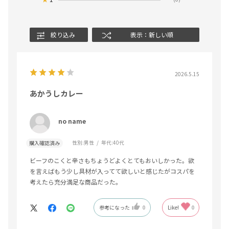
絞り込み
表示：新しい順
2026.5.15
あかうしカレー
no name
性別:
男性
年代:
40代
購入確認済み
ビーフのこくと辛さもちょうどよくとてもおいしかった。欲
を言えばもう少し具材が入ってて欲しいと感じたがコスパを
考えたら充分満足な商品だった。
参考になった
0
Like!
0