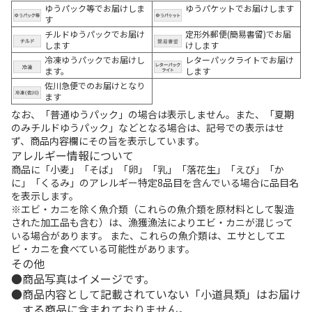
ゆうパック等でお届けしま
ゆうパケットでお届けします
す
チルドゆうパックでお届け
定形外郵便(簡易書留)でお届
します
けします
冷凍ゆうパックでお届けし
レターパックライトでお届け
ます。
します
佐川急便でのお届けとなり
ます
なお、「普通ゆうパック」の場合は表示しません。また、「夏期
のみチルドゆうパック」などとなる場合は、記号での表示はせ
ず、商品内容欄にその旨を表示しています。
アレルギー情報について
商品に「小麦」「そば」「卵」「乳」「落花生」「えび」「か
に」「くるみ」のアレルギー特定8品目を含んでいる場合に品目名
を表示します。
※エビ・カニを除く魚介類（これらの魚介類を原材料として製造
された加工品も含む）は、漁獲漁法によりエビ・カニが混じって
いる場合があります。 また、これらの魚介類は、エサとしてエ
ビ・カニを食べている可能性があります。
その他
商品写真はイメージです。
商品内容として記載されていない「小道具類」はお届け
する商品に含まれておりません。