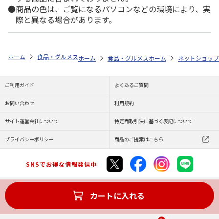
商品の色は、ご覧になるパソコンなどの環境により、実
際と異なる場合があります。
ホーム
食品・グルメストア
郵便局のカタログ
全国カレー祭り 第5
ホーム
食品・グルメストア
ホーム
都道府県から探す
ネットショップ
ご利用ガイド
よくあるご質問
お問い合わせ
利用規約
サイト運営会社について
特定商取引法に基づく表記について
プライバシーポリシー
商品のご提案はこちら
SNSでお得な情報発信中
カートに入れる
Copyright (C) JAPAN POST Co.,Ltd. All Rights Reserved.