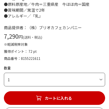
●原料原産地／牛肉＝三重県産 牛ほほ肉＝国産
●賞味期間／常温で2年
●アレルギー／「乳」
商品提供者：（株）ブリオカフェカンパニー
7,290
円
(送料・税込)
※軽減税率対象
獲得ポイント： 72 pt
商品番号
8155221611
数量
1
カートに入れる