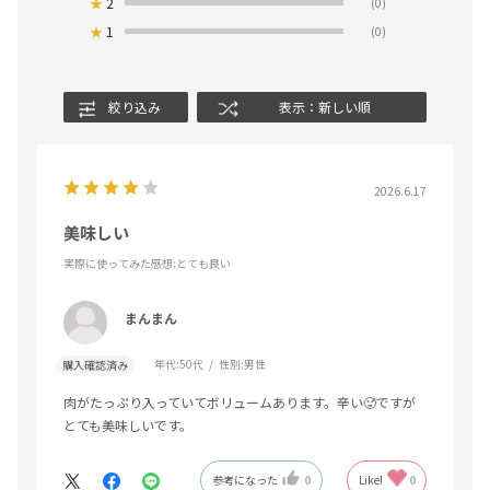
★
2
(0)
★
1
(0)
絞り込み
表示：新しい順
2026.6.17
美味しい
実際に使ってみた感想
:とても良い
まんまん
年代:
50代
性別:
男性
購入確認済み
肉がたっぷり入っていてボリュームあります。辛い🥵ですが
とても美味しいです。
参考になった
0
Like!
0