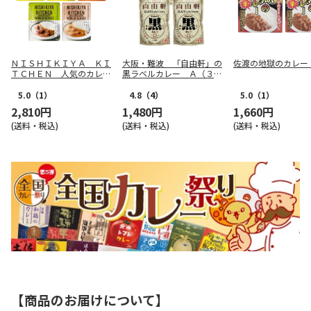
ＮＩＳＨＩＫＩＹＡ ＫＩ
大阪・難波 「自由軒」の
佐渡の地獄のカレー
ＴＣＨＥＮ 人気のカレ
黒ラベルカレー Ａ（３
ー セット Ｂ（５種各１
食）
食）
5.0
（1）
4.8
（4）
5.0
（1）
2,810円
1,480円
1,660円
(送料・税込)
(送料・税込)
(送料・税込)
【商品のお届けについて】