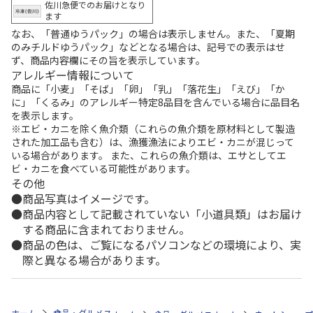
佐川急便でのお届けとなり
ます
なお、「普通ゆうパック」の場合は表示しません。また、「夏期
のみチルドゆうパック」などとなる場合は、記号での表示はせ
ず、商品内容欄にその旨を表示しています。
アレルギー情報について
商品に「小麦」「そば」「卵」「乳」「落花生」「えび」「か
に」「くるみ」のアレルギー特定8品目を含んでいる場合に品目名
を表示します。
※エビ・カニを除く魚介類（これらの魚介類を原材料として製造
された加工品も含む）は、漁獲漁法によりエビ・カニが混じって
いる場合があります。 また、これらの魚介類は、エサとしてエ
ビ・カニを食べている可能性があります。
その他
商品写真はイメージです。
商品内容として記載されていない「小道具類」はお届け
する商品に含まれておりません。
商品の色は、ご覧になるパソコンなどの環境により、実
際と異なる場合があります。
ホーム
食品・グルメストア
郵便局のカタログ
全国カレー祭り 第5