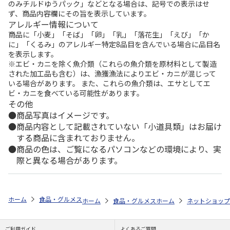
のみチルドゆうパック」などとなる場合は、記号での表示はせ
ず、商品内容欄にその旨を表示しています。
アレルギー情報について
商品に「小麦」「そば」「卵」「乳」「落花生」「えび」「か
に」「くるみ」のアレルギー特定8品目を含んでいる場合に品目名
を表示します。
※エビ・カニを除く魚介類（これらの魚介類を原材料として製造
された加工品も含む）は、漁獲漁法によりエビ・カニが混じって
いる場合があります。 また、これらの魚介類は、エサとしてエ
ビ・カニを食べている可能性があります。
その他
商品写真はイメージです。
商品内容として記載されていない「小道具類」はお届け
する商品に含まれておりません。
商品の色は、ご覧になるパソコンなどの環境により、実
際と異なる場合があります。
ホーム
食品・グルメストア
郵便局のカタログ
全国カレー祭り 第5
ホーム
食品・グルメストア
ホーム
都道府県から探す
ネットショップ
ご利用ガイド
よくあるご質問