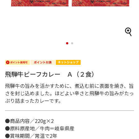
1
2
飛騨牛ビーフカレー Ａ（２食）
飛騨牛の旨みを活かすために、煮込む前に表面を焼き、旨
さを封じ込めました。ほどよい辛さと飛騨牛の旨みがたっ
ぷり詰まったカレーです。
●商品内容／220g×2
●原料原産地／牛肉＝岐阜県産
●賞味期間／常温で2年