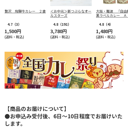
贅沢 飛騨牛カレー ２食
＜お中元＞新つぶらなオー
大阪・難波 「自由
ルスターズ
黒ラベルカレー Ａ
食）
4.7
（3）
4.8
（191）
4.8
（4）
1,500円
3,780円
1,480円
(送料・税込)
(送料・税込)
(送料・税込)
【商品のお届けについて】
●お申込み受付後、6日～10日程度でお届けいた
します。