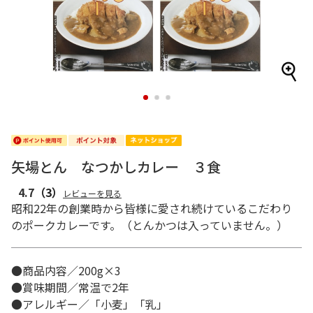
1
2
3
矢場とん なつかしカレー ３食
4.7
（3）
レビューを見る
昭和22年の創業時から皆様に愛され続けているこだわり
のポークカレーです。（とんかつは入っていません。）
●商品内容／200g×3
●賞味期間／常温で2年
●アレルギー／「小麦」「乳」