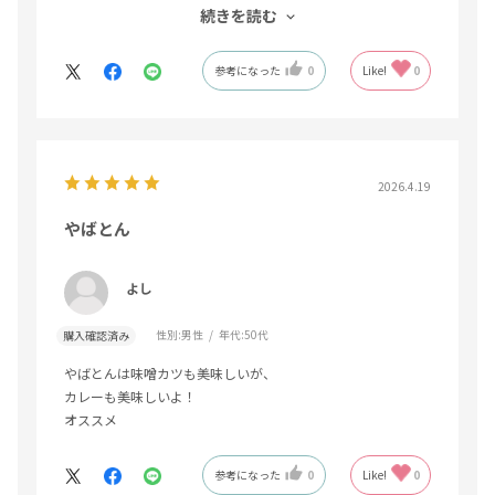
続きを読む
うな本当に懐かしい味でした。満足です
参考になった
0
Like!
0
2026.4.19
やばとん
よし
性別:
男性
年代:
50代
購入確認済み
やばとんは味噌カツも美味しいが、
カレーも美味しいよ！
オススメ
参考になった
0
Like!
0