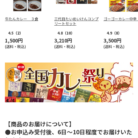
牛たんカレー ３食
三代目たいめいけんコンプ
ゴーゴーカレー中辛
リートセット
4.5
（2）
4.8
（10）
4.9
（8）
1,500円
3,210円
3,500円
(送料・税込)
(送料・税込)
(送料・税込)
【商品のお届けについて】
●お申込み受付後、6日～10日程度でお届けいた