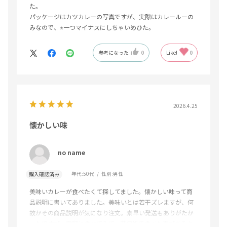
た。
パッケージはカツカレーの写真ですが、実際はカレールーの
みなので、⭐︎一つマイナスにしちゃいめひた。
参考になった
0
Like!
0
2026.4.25
懐かしい味
no name
年代:
50代
性別:
男性
購入確認済み
美味いカレーが食べたくて探してました。懐かしい味って商
品説明に書いてありました。美味いとは若干ズレますが、何
故かその商品説明が気になり注文。素早い発送もありがたか
ったですが、実際に食べてみて、昔何処で食べた事があるよ