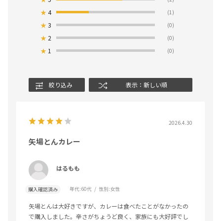
★
4
(1)
★
3
(0)
★
2
(0)
★
1
(0)
絞り込み
表示：新しい順
2026.4.30
矢場とんカレー
はるもも
年代:
60代
性別:
女性
購入確認済み
矢場とんは大好きですが、カレーは食べたことがなかったの
で購入しました。辛さがちょうど良く、家族にも大好評でし