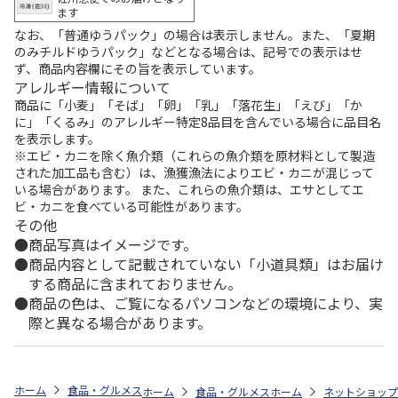
ます
なお、「普通ゆうパック」の場合は表示しません。また、「夏期
のみチルドゆうパック」などとなる場合は、記号での表示はせ
ず、商品内容欄にその旨を表示しています。
アレルギー情報について
商品に「小麦」「そば」「卵」「乳」「落花生」「えび」「か
に」「くるみ」のアレルギー特定8品目を含んでいる場合に品目名
を表示します。
※エビ・カニを除く魚介類（これらの魚介類を原材料として製造
された加工品も含む）は、漁獲漁法によりエビ・カニが混じって
いる場合があります。 また、これらの魚介類は、エサとしてエ
ビ・カニを食べている可能性があります。
その他
商品写真はイメージです。
商品内容として記載されていない「小道具類」はお届け
する商品に含まれておりません。
商品の色は、ご覧になるパソコンなどの環境により、実
際と異なる場合があります。
ホーム
食品・グルメストア
郵便局のカタログ
全国カレー祭り 第5
ホーム
食品・グルメストア
ホーム
都道府県から探す
ネットショップ