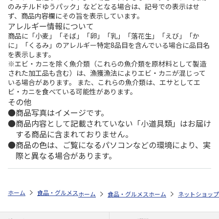
のみチルドゆうパック」などとなる場合は、記号での表示はせ
ず、商品内容欄にその旨を表示しています。
アレルギー情報について
商品に「小麦」「そば」「卵」「乳」「落花生」「えび」「か
に」「くるみ」のアレルギー特定8品目を含んでいる場合に品目名
を表示します。
※エビ・カニを除く魚介類（これらの魚介類を原材料として製造
された加工品も含む）は、漁獲漁法によりエビ・カニが混じって
いる場合があります。 また、これらの魚介類は、エサとしてエ
ビ・カニを食べている可能性があります。
その他
商品写真はイメージです。
商品内容として記載されていない「小道具類」はお届け
する商品に含まれておりません。
商品の色は、ご覧になるパソコンなどの環境により、実
際と異なる場合があります。
ホーム
食品・グルメストア
郵便局のカタログ
全国カレー祭り 第5
ホーム
食品・グルメストア
ホーム
都道府県から探す
ネットショップ