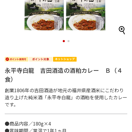
1
2
永平寺白龍 吉田酒造の酒粕カレー Ｂ（４
食）
創業1806年の吉田酒造が地元の福井県産酒米にこだわり
造り上げた純米酒「永平寺白龍」の酒粕を使用したカレー
です。
●商品内容／180g×4
●賞味期間／常温で1年1ヵ月