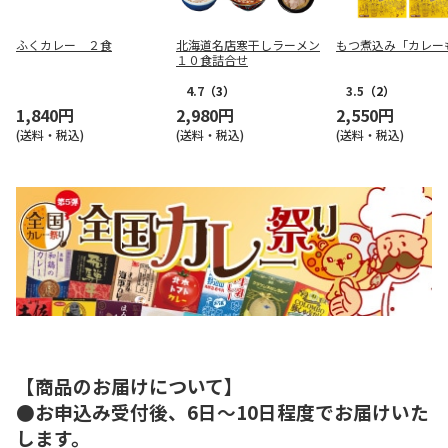
ふくカレー ２食
北海道名店寒干しラーメン
もつ煮込み「カレー
１０食詰合せ
4.7
（3）
3.5
（2）
1,840円
2,980円
2,550円
(送料・税込)
(送料・税込)
(送料・税込)
【商品のお届けについて】
●お申込み受付後、6日～10日程度でお届けいた
します。