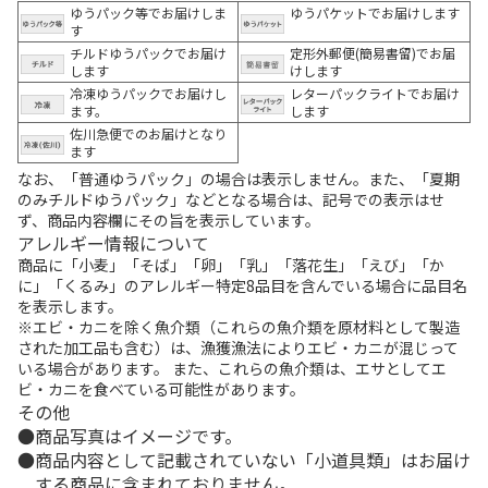
ゆうパック等でお届けしま
ゆうパケットでお届けします
す
チルドゆうパックでお届け
定形外郵便(簡易書留)でお届
します
けします
冷凍ゆうパックでお届けし
レターパックライトでお届け
ます。
します
佐川急便でのお届けとなり
ます
なお、「普通ゆうパック」の場合は表示しません。また、「夏期
のみチルドゆうパック」などとなる場合は、記号での表示はせ
ず、商品内容欄にその旨を表示しています。
アレルギー情報について
商品に「小麦」「そば」「卵」「乳」「落花生」「えび」「か
に」「くるみ」のアレルギー特定8品目を含んでいる場合に品目名
を表示します。
※エビ・カニを除く魚介類（これらの魚介類を原材料として製造
された加工品も含む）は、漁獲漁法によりエビ・カニが混じって
いる場合があります。 また、これらの魚介類は、エサとしてエ
ビ・カニを食べている可能性があります。
その他
商品写真はイメージです。
商品内容として記載されていない「小道具類」はお届け
する商品に含まれておりません。