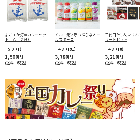
よこすか海軍カレーセッ
＜お中元＞新つぶらなオー
三代目たいめいけん
ト Ａ（２食）
ルスターズ
リートセット
5.0
（1）
4.8
（191）
4.8
（10）
1,500円
3,780円
3,210円
(送料・税込)
(送料・税込)
(送料・税込)