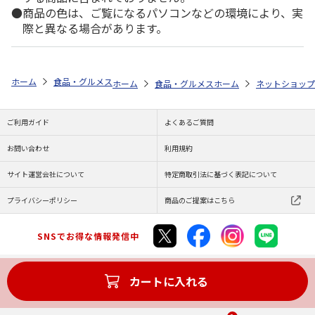
商品の色は、ご覧になるパソコンなどの環境により、実
際と異なる場合があります。
ホーム
食品・グルメストア
郵便局のカタログ
全国カレー祭り 第5
ホーム
食品・グルメストア
ホーム
都道府県から探す
ネットショップ
ご利用ガイド
よくあるご質問
お問い合わせ
利用規約
サイト運営会社について
特定商取引法に基づく表記について
プライバシーポリシー
商品のご提案はこちら
SNSでお得な情報発信中
カートに入れる
Copyright (C) JAPAN POST Co.,Ltd. All Rights Reserved.