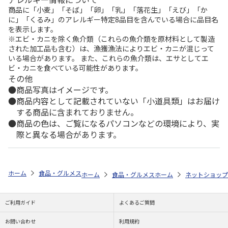
商品に「小麦」「そば」「卵」「乳」「落花生」「えび」「か
に」「くるみ」のアレルギー特定8品目を含んでいる場合に品目名
を表示します。
※エビ・カニを除く魚介類（これらの魚介類を原材料として製造
された加工品も含む）は、漁獲漁法によりエビ・カニが混じって
いる場合があります。 また、これらの魚介類は、エサとしてエ
ビ・カニを食べている可能性があります。
その他
商品写真はイメージです。
商品内容として記載されていない「小道具類」はお届け
する商品に含まれておりません。
商品の色は、ご覧になるパソコンなどの環境により、実
際と異なる場合があります。
ホーム
食品・グルメストア
郵便局のカタログ
全国カレー祭り 第5
ホーム
食品・グルメストア
ホーム
都道府県から探す
ネットショップ
ご利用ガイド
よくあるご質問
お問い合わせ
利用規約