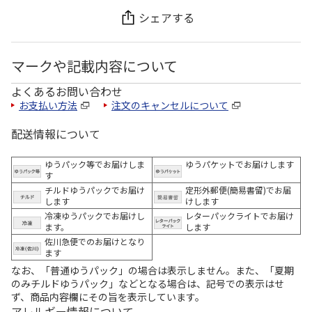
シェアする
マークや記載内容について
よくあるお問い合わせ
お支払い方法
注文のキャンセルについて
配送情報について
ゆうパック等でお届けしま
ゆうパケットでお届けします
す
チルドゆうパックでお届け
定形外郵便(簡易書留)でお届
します
けします
冷凍ゆうパックでお届けし
レターパックライトでお届け
ます。
します
佐川急便でのお届けとなり
ます
なお、「普通ゆうパック」の場合は表示しません。また、「夏期
のみチルドゆうパック」などとなる場合は、記号での表示はせ
ず、商品内容欄にその旨を表示しています。
アレルギー情報について