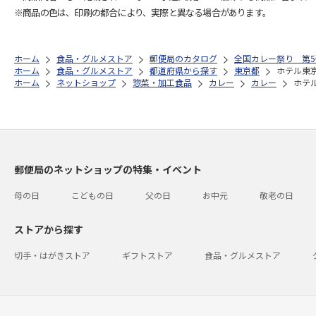
※商品の色は、印刷の都合により、実際と異なる場合があります。
ホーム
食品・グルメストア
郵便局のカタログ
全国カレー祭り 第5
ホーム
食品・グルメストア
都道府県から探す
東京都
ホテル東
ホーム
ネットショップ
惣菜・加工食品
カレー
カレー
ホテ
郵便局のネットショップの特集・イベント
母の日
こどもの日
父の日
お中元
敬老の日
ストアから探す
切手・はがきストア
ギフトストア
食品・グルメストア