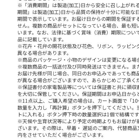
※「消費期間」は製造(加工)日から安全に召し上がれ
期間」は製造(加工)日から品質の保持が十分に可能な
期間で表示しています。お届け日からの期間を保証す
せん。複数の商品がセットになっている場合、最も短
います。なお、法律に基づく賞味（消費）期限につい
品に記載しています。
※花卉・花弁の開花状態及び花色、リボン、ラッピング
異なる場合があります。
※商品のパッケージ・小物のデザインは変更になる場
※複数商品の一括送付及び同時発送はできません。ま
お届け先様が同じ場合、同日のお申込みであっても商
が異なる場合がございますので、あらかじめご了承く
※保証書付の家電製品等については保証書と共に領収
を大切に保管してください。保証期間はお申込日から
※11点以上、ご購入希望の場合は、カート画面で「10
数量を入力し「再計算」ボタンを押下してください。
トに入れる」ボタン押下時の数量選択は1個で結構です
※天候や生育状況等により予定の時期よりもお届けが
ざいます。その際は、早着・ 遅延のご案内、代替商品
内をさせていただく場合がございます。