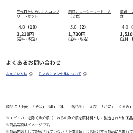
三代目たいめいけんコンプ
函館カレーシーフード Ａ
溶岩 
リートセット
（２食）
食
4.8
（10）
5.0
（2）
4.0
（
3,210円
1,730円
1,51
(送料・税込)
(送料・税込)
(送料・
よくあるお問い合わせ
お支払い方法
注文のキャンセルについて
商品に「小麦」「そば」「卵」「乳」「落花生」「えび」「かに」「くるみ」
※エビ・カニを除く魚介類（これらの魚介類を原材料として製造された加工品
※商品写真はイメージです。
※商品内容として記載されていない「小道具類」はお届けする商品に含まれて