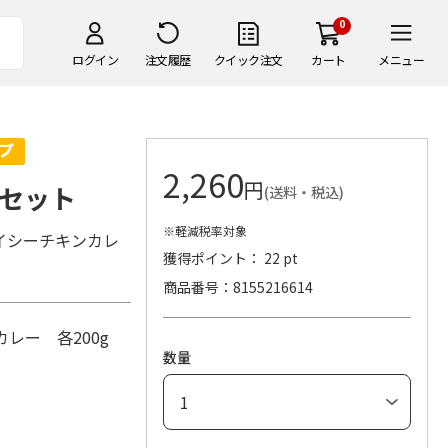
0
ログイン
注文履歴
クイック注文
カート
メニュー
2,260
円
セット
(送料・税込)
※軽減税率対象
イシーチキンカレ
獲得ポイント： 22 pt
商品番号
8155216614
レー 各200g
数量