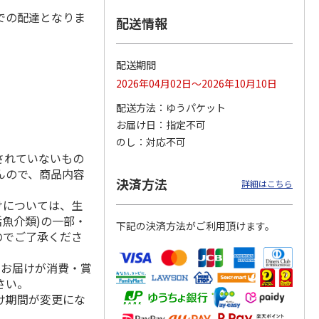
での配達となりま
配送情報
フカレ
宮崎黒毛和牛ビーフ
ぜいたく牛すじカレ
大阪・難波 「自由
配送期間
）
カレー ４食
ー Ａ（３食）
軒」の黒ラベルカレ
2026年04月02日～2026年10月10日
ー Ｂ（１０食）
4.8
（5）
4.5
（2）
4.8
（6）
配送方法
ゆうパケット
1,520円
1,500円
3,780円
お届け日
指定不可
(送料・税込)
(送料・税込)
(送料・税込)
のし
対応不可
されていないもの
んので、商品内容
決済方法
詳細はこちら
けについては、生
活魚介類)の一部・
下記の決済方法がご利用頂けます。
のでご了承くださ
、お届けが消費・賞
さい。
け期間が変更にな