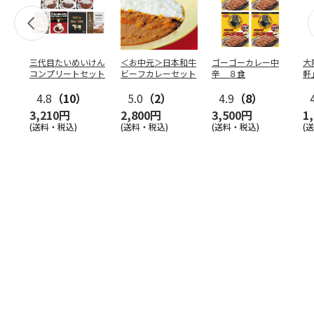
三代目たいめいけん
＜お中元＞日本和牛
ゴーゴーカレー中
大
コンプリートセット
ビーフカレーセット
辛 ８食
軒
ー
4.8
（10）
5.0
（2）
4.9
（8）
3,210円
2,800円
3,500円
1
(送料・税込)
(送料・税込)
(送料・税込)
(