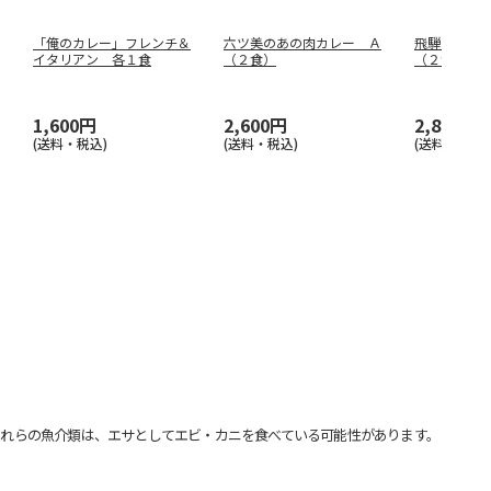
「俺のカレー」フレンチ＆
六ツ美のあの肉カレー Ａ
飛騨牛ビー
イタリアン 各１食
（２食）
（２食）
1,600円
2,600円
2,840円
(送料・税込)
(送料・税込)
(送料・税込)
れらの魚介類は、エサとしてエビ・カニを食べている可能性があります。