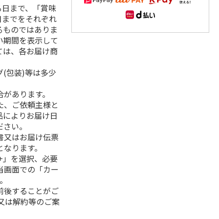
る日まで、「賞味
日までをそれぞれ
るものではありま
い期間を表示して
ては、各お届け商
(包装)等は多少
合があります。
た、ご依頼主様と
品によりお届け日
ださい。
書又はお届け伝票
となります。
+」を選択、必要
当画面での「カー
。
前後することがご
又は解約等のご案