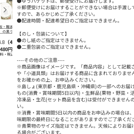
●ゆうパケットは、郵便受けにお届けします。
※郵便受けにお届けすることができない場合は手渡し
すので、あらかじめご了承ください。
●配達時間・配達希望日のご指定はできません。
阪・難波 「自由
牛たんカレー ３食
レトルト屋さんのビ
ぜいたくビー
」の黒ラベルカレ
ーフカレー甘口 Ａ
ー Ｂ（６食
【のし・包装について】
 Ａ（３食）
（４食）
●のし紙のご指定はできません。
4.8
（4）
4.5
（2）
4.2
（5）
3.3
（3）
●二重包装のご指定はできません。
,480円
1,500円
1,000円
2,980円
送料・税込)
(送料・税込)
(送料・税込)
(送料・税込)
----その他のご注意----
※商品画像はイメージです。「商品内容」として記載
や「小道具類」はお届けする商品に含まれておりませ
をお確かめの上、お申込みください。
※島しょ(東京都・鹿児島県・沖縄県)の一部へのお届
もの(消費・賞味期間5日以内)・生鮮品(果物・野菜・
冷凍品・生花(セット商品を含む)は受付ができません
い。
※消費・賞味期間5日以内の商品をお申込みの場合は
味期限の最終日になることがありますのでご了承くだ
※青果物のサイズ指定はできません。天候によりお届
る場合がございます。