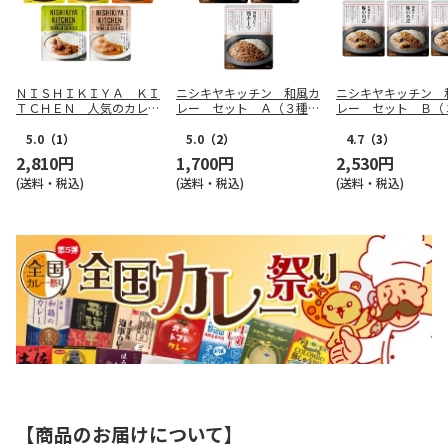
ＮＩＳＨＩＫＩＹＡ ＫＩ
ニシキヤキッチン 和風カ
ニシキヤキッチン 
ＴＣＨＥＮ 人気のカレ
レー セット Ａ（３種各
レー セット Ｂ（
ー セット Ｂ（５種各１
１食）
食）
食）
5.0
（1）
5.0
（2）
4.7
（3）
2,810円
1,700円
2,530円
(送料・税込)
(送料・税込)
(送料・税込)
【商品のお届けについて】