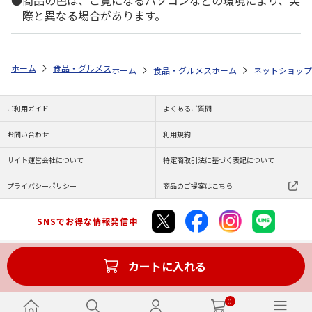
商品の色は、ご覧になるパソコンなどの環境により、実
際と異なる場合があります。
ホーム
食品・グルメストア
郵便局のカタログ
全国カレー祭り 第5
ホーム
食品・グルメストア
ホーム
都道府県から探す
ネットショップ
ご利用ガイド
よくあるご質問
お問い合わせ
利用規約
サイト運営会社について
特定商取引法に基づく表記について
プライバシーポリシー
商品のご提案はこちら
SNSでお得な情報発信中
カートに入れる
Copyright (C) JAPAN POST Co.,Ltd. All Rights Reserved.
0