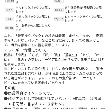
す
チルドゆうパックでお届け
定形外郵便(簡易書留)でお届
します
けします
冷凍ゆうパックでお届けし
レターパックライトでお届け
ます。
します
佐川急便でのお届けとなり
ます
なお、「普通ゆうパック」の場合は表示しません。また、「夏期
のみチルドゆうパック」などとなる場合は、記号での表示はせ
ず、商品内容欄にその旨を表示しています。
アレルギー情報について
商品に「小麦」「そば」「卵」「乳」「落花生」「えび」「か
に」「くるみ」のアレルギー特定8品目を含んでいる場合に品目名
を表示します。
※エビ・カニを除く魚介類（これらの魚介類を原材料として製造
された加工品も含む）は、漁獲漁法によりエビ・カニが混じって
いる場合があります。 また、これらの魚介類は、エサとしてエ
ビ・カニを食べている可能性があります。
その他
商品写真はイメージです。
商品内容として記載されていない「小道具類」はお届け
する商品に含まれておりません。