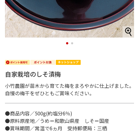
1
2
自家栽培のしそ漬梅
小竹農園が苗木から育てた梅をまろやかに仕上げました。
自慢の梅干をぜひともご賞味ください。
●商品内容／500g(約塩分6％)
●原料原産地／うめ＝和歌山県産 しそ＝国産
●賞味期間／常温で6ヵ月 受持郵便局：三栖