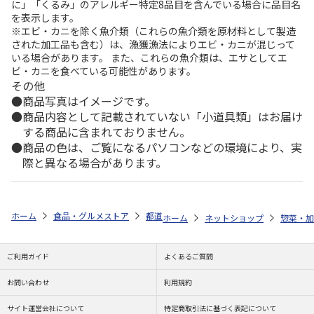
に」「くるみ」のアレルギー特定8品目を含んでいる場合に品目名
を表示します。
※エビ・カニを除く魚介類（これらの魚介類を原材料として製造
された加工品も含む）は、漁獲漁法によりエビ・カニが混じって
いる場合があります。 また、これらの魚介類は、エサとしてエ
ビ・カニを食べている可能性があります。
その他
商品写真はイメージです。
商品内容として記載されていない「小道具類」はお届け
する商品に含まれておりません。
商品の色は、ご覧になるパソコンなどの環境により、実
際と異なる場合があります。
ホーム
食品・グルメストア
都道府県から探す
和歌山県
自家栽培
ホーム
ネットショップ
惣菜・加
ご利用ガイド
よくあるご質問
お問い合わせ
利用規約
サイト運営会社について
特定商取引法に基づく表記について