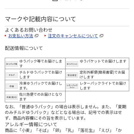
マークや記載内容について
よくあるお問い合わせ
お支払い方法
注文のキャンセルについて
配送情報について
ゆうパック等でお届けしま
ゆうパケットでお届けします
す
チルドゆうパックでお届け
定形外郵便(簡易書留)でお届
します
けします
冷凍ゆうパックでお届けし
レターパックライトでお届け
ます。
します
佐川急便でのお届けとなり
ます
なお、「普通ゆうパック」の場合は表示しません。また、「夏期
のみチルドゆうパック」などとなる場合は、記号での表示はせ
ず、商品内容欄にその旨を表示しています。
アレルギー情報について
商品に「小麦」「そば」「卵」「乳」「落花生」「えび」「か