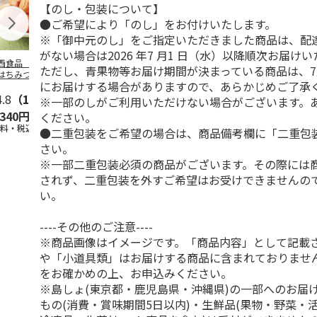
【のし・包装について】
●ご希望により「のし」をお付けいたします。
※「御中元のし」をご指定いただきました商品は、配
がない場合は2026 年7 月1 日（水）以降順次お届け
西食品 紀州南高
中田食品 紀州の完
紅梅園 まろやかは
全農食品 う
ただし、青果物等お届け期間が決まっている商品は、7
はちみつ漬梅干
熟南高梅 うす塩味
ちみつ南高梅
極
にお届けする場合がありますので、あらかじめご了承
塩分約３％）
梅干 ２箱
4.8
（10）
4.9
（34）
4.9
（13）
5.0
（4）
※一部のしがご利用いただけない場合がございます。
,340円
4,700円
3,980円
2,680円
ください。
送料・税込)
(送料・税込)
(送料・税込)
(送料・税込)
●二重包装をご希望の場合は、商品備考欄に「二重包
さい。
※一部二重包装必須の商品がございます。その際には
されず、二重包装を外すご希望はお受けできませんの
い。
----その他のご注意----
※商品画像はイメージです。「商品内容」として記載
や「小道具類」はお届けする商品に含まれておりませ
をお確かめの上、お申込みください。
※島しょ(東京都・鹿児島県・沖縄県)の一部へのお届
もの(消費・賞味期間5日以内)・生鮮品(果物・野菜・