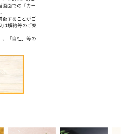
当画面での「カー
。
前後することがご
又は解約等のご案
」、「自社」等の