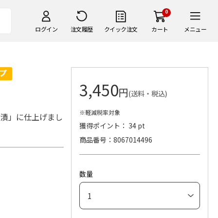
0
ログイン
注文履歴
クイック注文
カート
メニュー
3,450
円
(送料・税込)
※軽減税率対象
そ漬」に仕上げまし
獲得ポイント： 34 pt
商品番号
8067014496
数量