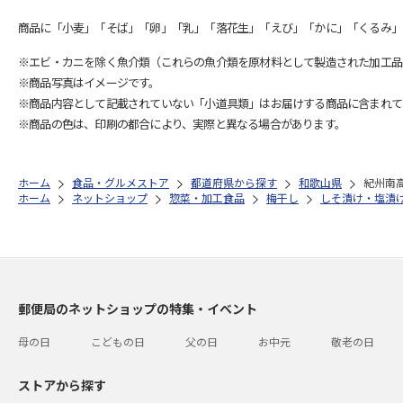
商品に「小麦」「そば」「卵」「乳」「落花生」「えび」「かに」「くるみ」
※エビ・カニを除く魚介類（これらの魚介類を原材料として製造された加工品
※商品写真はイメージです。
※商品内容として記載されていない「小道具類」はお届けする商品に含まれて
※商品の色は、印刷の都合により、実際と異なる場合があります。
ホーム
食品・グルメストア
都道府県から探す
和歌山県
紀州南
ホーム
ネットショップ
惣菜・加工食品
梅干し
しそ漬け・塩漬
郵便局のネットショップの特集・イベント
母の日
こどもの日
父の日
お中元
敬老の日
ストアから探す