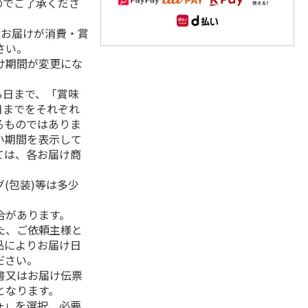
のでご了承くださ
、お届けが消費・賞
さい。
け期間が変更にな
る日まで、「賞味
日までをそれぞれ
るものではありま
い期間を表示して
ては、各お届け商
(包装)等は多少
合があります。
た、ご依頼主様と
品によりお届け日
ださい。
書又はお届け伝票
となります。
+」を選択、必要