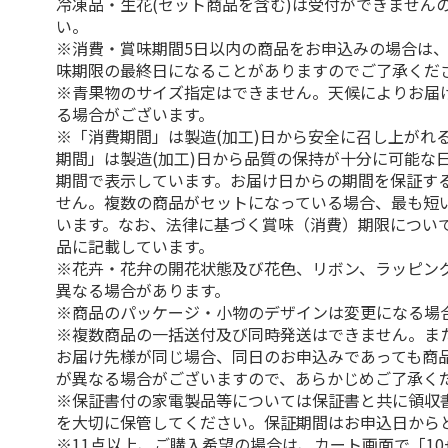
冷凍品・生花(セット商品を含む)は受付ができません
い。
※消費・賞味期間5日以内の商品をお申込みの場合は
味期限の最終日になることがありますのでご了承くだ
※青果物のサイズ指定はできません。天候によりお届
る場合がございます。
※「消費期間」は製造(加工)日から安全に召し上がれ
期間」は製造(加工)日から品質の保持が十分に可能な
期間で表示しています。お届け日からの期間を保証す
せん。複数の商品がセットになっている場合、最も短
います。なお、法律に基づく賞味（消費）期限につい
品に記載しています。
※花卉・花弁の開花状態及び花色、リボン、ラッピング
異なる場合があります。
※商品のパッケージ・小物のデザインは変更になる場
※複数商品の一括送付及び同時発送はできません。ま
お届け先様が同じ場合、同日のお申込みであっても商
が異なる場合がございますので、あらかじめご了承く
※保証書付の家電製品等については保証書と共に領収
を大切に保管してください。保証期間はお申込日から
※11点以上、ご購入希望の場合は、カート画面で「10