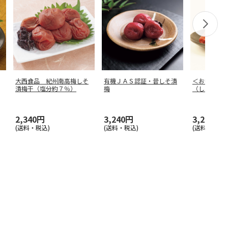
大西食品 紀州南高梅しそ
有機ＪＡＳ認証・昔しそ漬
＜お中元＞
漬梅干（塩分約７％）
梅
（しそ漬）
2,340円
3,240円
3,240円
(送料・税込)
(送料・税込)
(送料・税込)