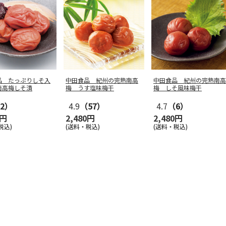
品 たっぷりしそ入
中田食品 紀州の完熟南高
中田食品 紀州の完熟南高
南高梅しそ漬
梅 うす塩味梅干
梅 しそ風味梅干
2）
4.9
（57）
4.7
（6）
0円
2,480円
2,480円
税込)
(送料・税込)
(送料・税込)