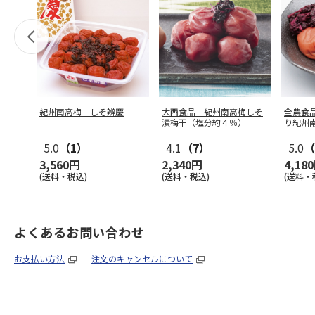
紀州南高梅 しそ辨慶
大西食品 紀州南高梅しそ
全農食
漬梅干（塩分約４％）
り紀州
5.0
（1）
4.1
（7）
5.0
（
3,560円
2,340円
4,18
(送料・税込)
(送料・税込)
(送料・
よくあるお問い合わせ
お支払い方法
注文のキャンセルについて