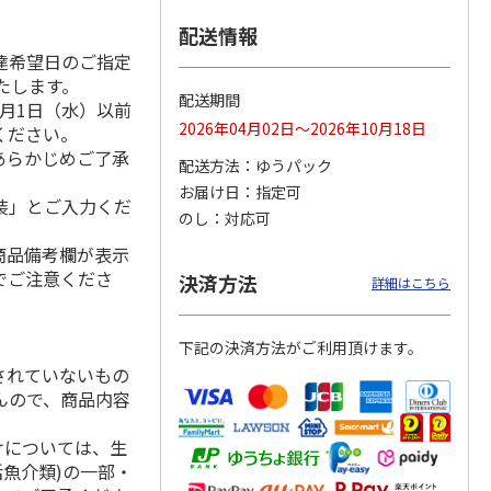
配送情報
達希望日のご指定
いたします。
まみの
＜ご自宅用＞つぶれ
中田食品 紀州の完
＜お中元＞つぶれう
配送期間
月1日（水）以前
うす塩味梅干
熟南高梅 うす塩味
す塩味梅干
2026年04月02日～2026年10月18日
ください。
梅干 ４箱
4.5
（4）
4.9
（40）
5.0
（2）
あらかじめご了承
配送方法
ゆうパック
2,980円
8,900円
2,980円
お届け日
指定可
(送料・税込)
(送料・税込)
(送料・税込)
装」とご入力くだ
のし
対応可
商品備考欄が表示
でご注意くださ
決済方法
詳細はこちら
下記の決済方法がご利用頂けます。
されていないもの
んので、商品内容
けについては、生
活魚介類)の一部・