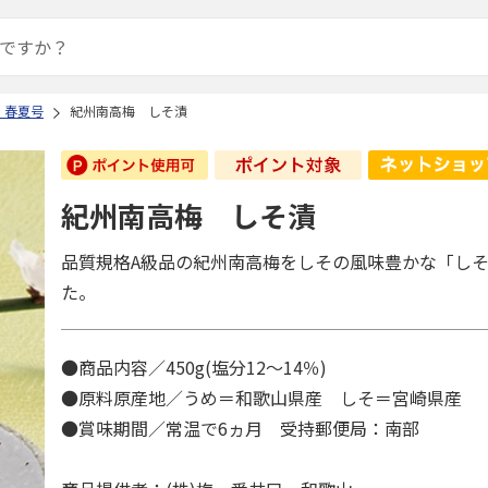
 春夏号
紀州南高梅 しそ漬
紀州南高梅 しそ漬
品質規格A級品の紀州南高梅をしその風味豊かな「し
た。
●商品内容／450g(塩分12～14％)
●原料原産地／うめ＝和歌山県産 しそ＝宮崎県産
●賞味期間／常温で6ヵ月 受持郵便局：南部