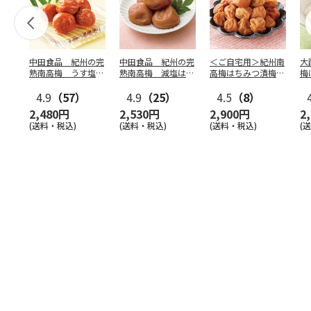
中田食品 紀州の完
中田食品 紀州の完
＜ご自宅用＞紀州南
大
熟南高梅 うす塩味
熟南高梅 減塩はち
高梅はちみつ漬梅干
梅
梅干
みつ梅
（約塩分４％） ３
（
4.9
（57）
4.9
（25）
５０
4.5
…
（8）
2,480円
2,530円
2,900円
2
(送料・税込)
(送料・税込)
(送料・税込)
(