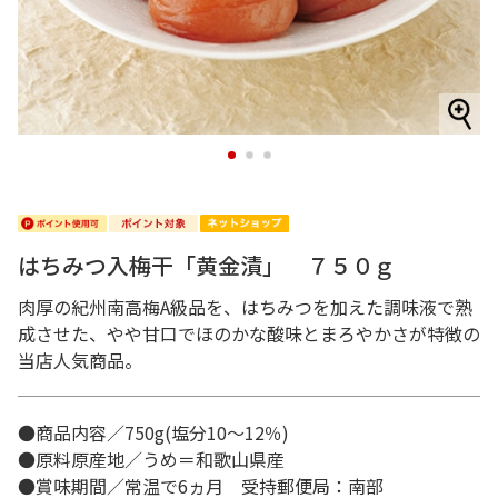
1
2
3
はちみつ入梅干「黄金漬」 ７５０ｇ
肉厚の紀州南高梅A級品を、はちみつを加えた調味液で熟
成させた、やや甘口でほのかな酸味とまろやかさが特徴の
当店人気商品。
●商品内容／750g(塩分10～12％)
●原料原産地／うめ＝和歌山県産
●賞味期間／常温で6ヵ月 受持郵便局：南部