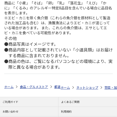
商品に「小麦」「そば」「卵」「乳」「落花生」「えび」「か
に」「くるみ」のアレルギー特定8品目を含んでいる場合に品目名
を表示します。
※エビ・カニを除く魚介類（これらの魚介類を原材料として製造
された加工品も含む）は、漁獲漁法によりエビ・カニが混じって
いる場合があります。 また、これらの魚介類は、エサとしてエ
ビ・カニを食べている可能性があります。
その他
商品写真はイメージです。
商品内容として記載されていない「小道具類」はお届け
する商品に含まれておりません。
商品の色は、ご覧になるパソコンなどの環境により、実
際と異なる場合があります。
ホーム
食品・グルメストア
都道府県から探す
和歌山県
はちみつ
ホーム
ネットショップ
惣菜・加
ご利用ガイド
よくあるご質問
お問い合わせ
利用規約