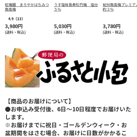
紅梅園 まろやかはちみつ
うす塩味長寿松竹梅 塩分
紀州南高梅プレミア
南高梅
５％
約３％
4.9
（13）
3,980円
5,030円
3,780円
(送料・税込)
(送料・税込)
(送料・税込)
【商品のお届けについて】
●お申込み受付後、6日～10日程度でお届けいた
します。
※お届けまでに祝日・ゴールデンウィーク・お
盆期間をはさむ場合、お届けに日数がかかるこ