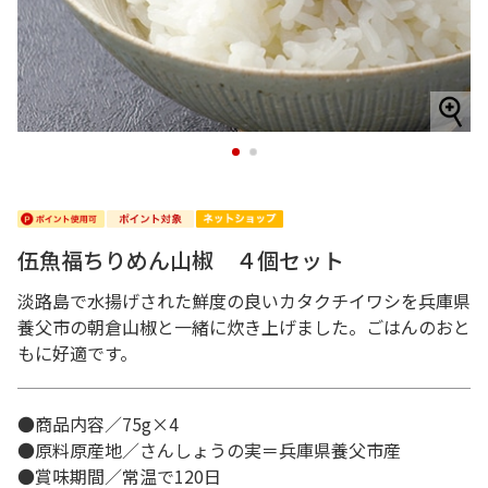
1
2
伍魚福ちりめん山椒 ４個セット
淡路島で水揚げされた鮮度の良いカタクチイワシを兵庫県
養父市の朝倉山椒と一緒に炊き上げました。ごはんのおと
もに好適です。
●商品内容／75g×4
●原料原産地／さんしょうの実＝兵庫県養父市産
●賞味期間／常温で120日