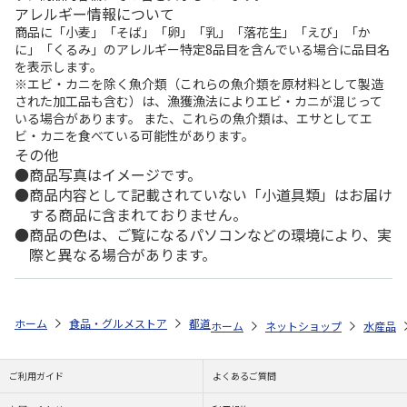
アレルギー情報について
商品に「小麦」「そば」「卵」「乳」「落花生」「えび」「か
に」「くるみ」のアレルギー特定8品目を含んでいる場合に品目名
を表示します。
※エビ・カニを除く魚介類（これらの魚介類を原材料として製造
された加工品も含む）は、漁獲漁法によりエビ・カニが混じって
いる場合があります。 また、これらの魚介類は、エサとしてエ
ビ・カニを食べている可能性があります。
その他
商品写真はイメージです。
商品内容として記載されていない「小道具類」はお届け
する商品に含まれておりません。
商品の色は、ご覧になるパソコンなどの環境により、実
際と異なる場合があります。
ホーム
食品・グルメストア
都道府県から探す
兵庫県
伍魚福ちり
ホーム
ネットショップ
水産品
ご利用ガイド
よくあるご質問