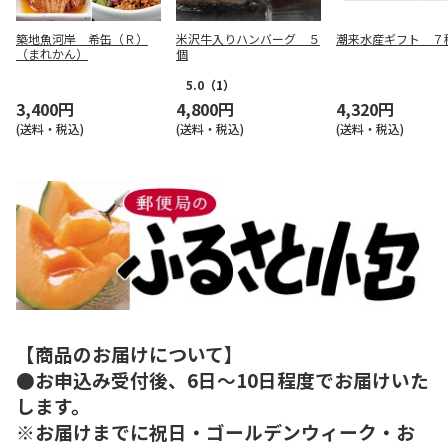
築地魚河岸 希缶（Ｒ）
米沢牛入りハンバーグ ５
潮来水産ギフト ７
（まれかん）
個
5.0
（1）
3,400円
4,800円
4,320円
(送料・税込)
(送料・税込)
(送料・税込)
【商品のお届けについて】
●お申込み受付後、6日～10日程度でお届けいた
します。
※お届けまでに祝日・ゴールデンウィーク・お