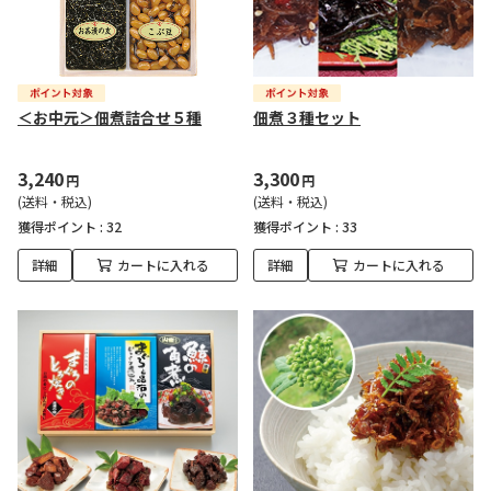
＜お中元＞佃煮詰合せ５種
佃煮３種セット
3,240
3,300
円
円
(送料・税込)
(送料・税込)
獲得ポイント :
32
獲得ポイント :
33
詳細
カートに入れる
詳細
カートに入れる