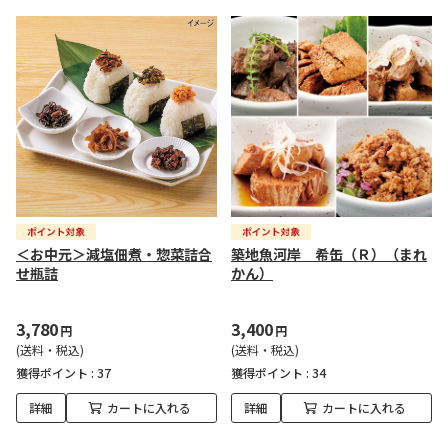
＜お中元＞減塩佃煮・惣菜詰合
築地魚河岸 希缶（Ｒ）（まれ
せ瓶詰
かん）
3,780
3,400
円
円
(送料・税込)
(送料・税込)
獲得ポイント :
37
獲得ポイント :
34
詳細
カートに入れる
詳細
カートに入れる