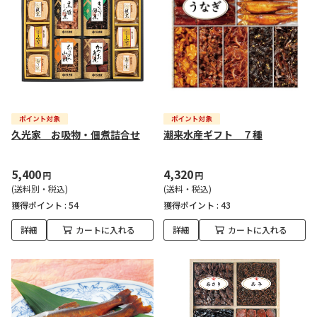
久光家 お吸物・佃煮詰合せ
潮来水産ギフト ７種
5,400
4,320
円
円
(送料別・税込)
(送料・税込)
獲得ポイント :
54
獲得ポイント :
43
詳細
カートに入れる
詳細
カートに入れる