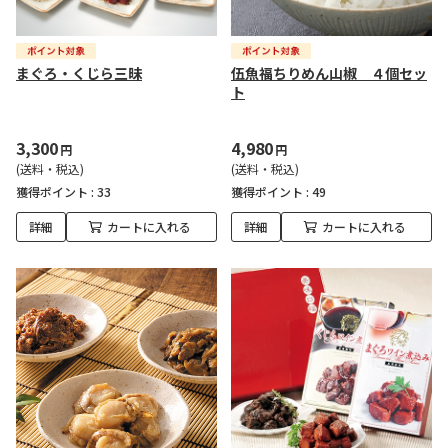
まぐろ・くじら三昧
伍魚福ちりめん山椒 ４個セッ
ト
3,300
4,980
円
円
(送料・税込)
(送料・税込)
獲得ポイント :
33
獲得ポイント :
49
詳細
カートに入れる
詳細
カートに入れる