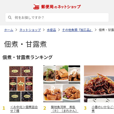
ホーム
ネットショップ
水産品
その他魚類『加工品』
佃煮・甘露
佃煮・甘露煮
佃煮・甘露煮ランキング
＜お中元＞佃煮詰合
築地魚河岸 希缶
小春のいかなご
せ７種
（Ｒ）（まれかん）
煮