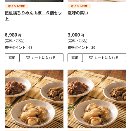
伍魚福ちりめん山椒 ６個セッ
滋味の集い
ト
6,980
3,000
円
円
(送料・税込)
(送料・税込)
獲得ポイント :
69
獲得ポイント :
30
詳細
カートに入れる
詳細
カートに入れる