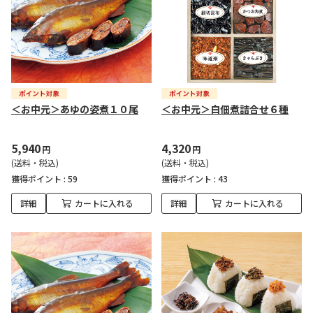
＜お中元＞あゆの姿煮１０尾
＜お中元＞白佃煮詰合せ６種
5,940
4,320
円
円
(送料・税込)
(送料・税込)
獲得ポイント :
59
獲得ポイント :
43
詳細
カートに入れる
詳細
カートに入れる