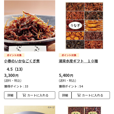
小春のいかなごくぎ煮
潮来水産ギフト １０種
4.5
（13）
3,300
5,400
円
円
(送料・税込)
(送料・税込)
獲得ポイント :
33
獲得ポイント :
54
詳細
カートに入れる
詳細
カートに入れる