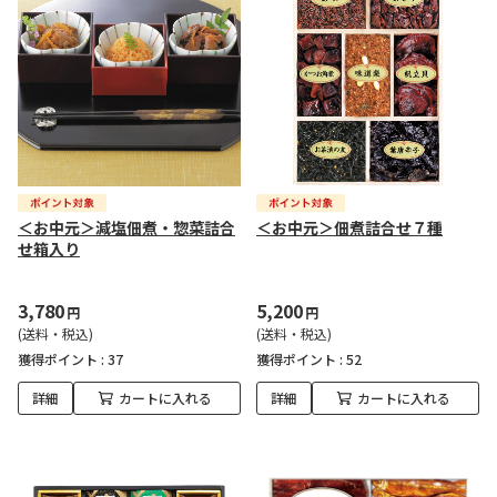
＜お中元＞減塩佃煮・惣菜詰合
＜お中元＞佃煮詰合せ７種
せ箱入り
3,780
5,200
円
円
(送料・税込)
(送料・税込)
獲得ポイント :
37
獲得ポイント :
52
詳細
カートに入れる
詳細
カートに入れる