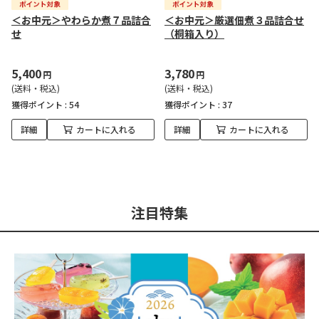
＜お中元＞やわらか煮７品詰合
＜お中元＞厳選佃煮３品詰合せ
せ
（桐箱入り）
5,400
3,780
円
円
(送料・税込)
(送料・税込)
獲得ポイント :
54
獲得ポイント :
37
詳細
カートに入れる
詳細
カートに入れる
注目特集