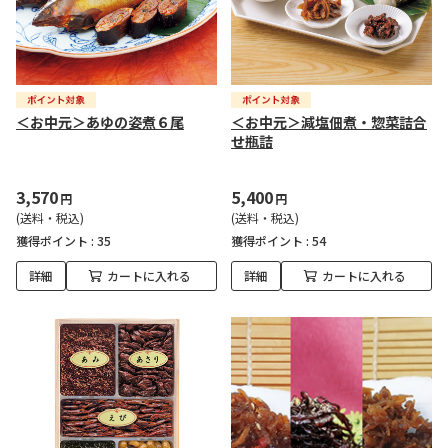
＜お中元＞あゆの姿煮６尾
＜お中元＞減塩佃煮・惣菜詰合
せ瓶詰
3,570
5,400
円
円
(送料・税込)
(送料・税込)
獲得ポイント :
35
獲得ポイント :
54
詳細
カートに入れる
詳細
カートに入れる