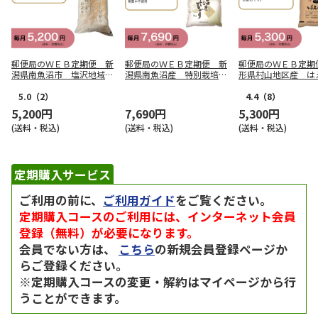
郵便局のＷＥＢ定期便 新
郵便局のＷＥＢ定期便 新
郵便局のＷＥＢ定期
潟県南魚沼市 塩沢地域産
潟県南魚沼産 特別栽培
形県村山地区産 は
こしひかり＜林農園＞コー
米 こしひかり（８割減）
コース
ス
コース
5.0
（2）
4.4
（8）
5,200円
7,690円
5,300円
(送料・税込)
(送料・税込)
(送料・税込)
定期購入サービス
ご利用の前に、
ご利用ガイド
をご覧ください。
定期購入コースのご利用には、インターネット会員
登録（無料）が必要になります。
会員でない方は、
こちら
の新規会員登録ページか
らご登録ください。
※定期購入コースの変更・解約はマイページから行
うことができます。