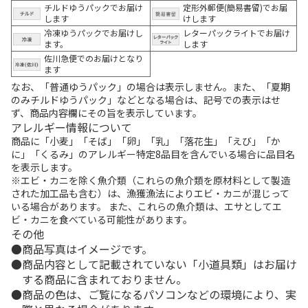
チルドゆうパックでお届け
定形外郵便(簡易書留)でお届
します
けします
冷凍ゆうパックでお届けし
レターパックライトでお届け
ます。
します
佐川急便でのお届けとなり
ます
なお、「普通ゆうパック」の場合は表示しません。また、「夏期
のみチルドゆうパック」などとなる場合は、記号での表示はせ
ず、商品内容欄にその旨を表示しています。
アレルギー情報について
商品に「小麦」「そば」「卵」「乳」「落花生」「えび」「か
に」「くるみ」のアレルギー特定8品目を含んでいる場合に品目名
を表示します。
※エビ・カニを除く魚介類（これらの魚介類を原材料として製造
された加工品も含む）は、漁獲漁法によりエビ・カニが混じって
いる場合があります。 また、これらの魚介類は、エサとしてエ
ビ・カニを食べている可能性があります。
その他
商品写真はイメージです。
商品内容として記載されていない「小道具類」はお届け
する商品に含まれておりません。
商品の色は、ご覧になるパソコンなどの環境により、実